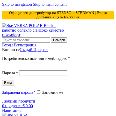
Skip to navigation
Skip to main content
Официален дистрибутор на STENSO и STEDMAN | Бърза
доставка в цяла България
Намери
Вход / Регистрация
Впиши се
Създай Профил
Задължително
Потребителско име или имейл адрес
*
Задължително
Парола
*
Вход
Забравена парола?
Запомни ме
Любими продукти
0
продукта
€
0.00
Навигация