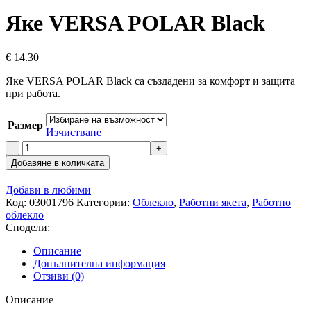
Яке VERSA POLAR Black
€
14.30
Яке VERSA POLAR Black са създадени за комфорт и защита
при работа.
Размер
Изчистване
количество
за
Добавяне в количката
Яке
VERSA
Добави в любими
POLAR
Код:
03001796
Категории:
Облекло
,
Работни якета
,
Работно
Black
облекло
Сподели:
Описание
Допълнителна информация
Отзиви (0)
Описание