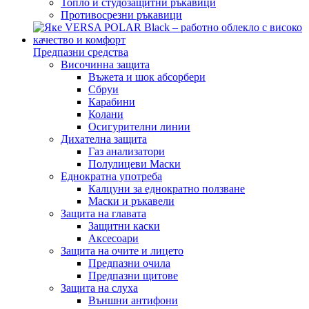
Топло и студозащитни ръкавици
Противосрезни ръкавици
Предпазни средства
Височинна защита
Въжета и шок абсорбери
Сбруи
Карабини
Колани
Осигурителни линии
Дихателна защита
Газ анализатори
Полулицеви Маски
Еднократна употреба
Калцуни за еднократно ползване
Маски и ръкавели
Защита на главата
Защитни каски
Аксесоари
Защита на очите и лицето
Предпазни очила
Предпазни щитове
Защита на слуха
Външни антифони