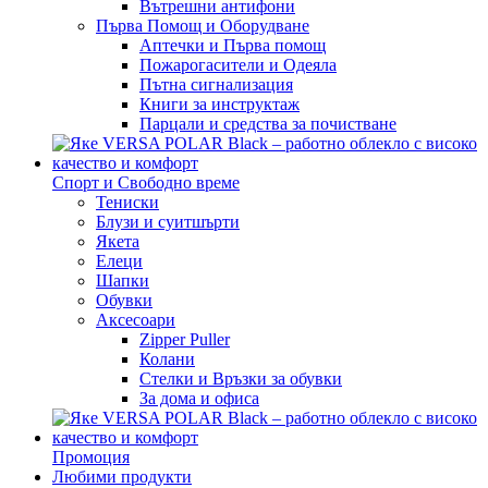
Вътрешни антифони
Първа Помощ и Оборудване
Аптечки и Първа помощ
Пожарогасители и Одеяла
Пътна сигнализация
Книги за инструктаж
Парцали и средства за почистване
Спорт и Свободно време
Тениски
Блузи и суитшърти
Якета
Елеци
Шапки
Обувки
Аксесоари
Zipper Puller
Колани
Стелки и Връзки за обувки
За дома и офиса
Промоция
Любими продукти