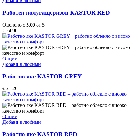
product
Добави в любими
page
has
multiple
Работен полугащеризон KASTOR RED
variants.
The
Оценено с
5.00
от 5
options
€
24.90
may
be
chosen
on
the
This
Опции
product
product
Добави в любими
page
has
multiple
Работно яке KASTOR GREY
variants.
The
€
21.20
options
may
be
chosen
on
This
Опции
the
product
Добави в любими
product
has
page
multiple
Работно яке KASTOR RED
variants.