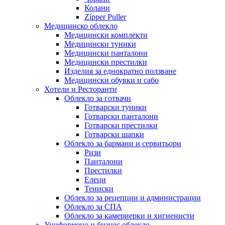
Колани
Zipper Puller
Медицинско облекло
Медицински комплекти
Медицински туники
Медицински панталони
Медицински престилки
Изделия за еднократно ползване
Медицински обувки и сабо
Хотели и Ресторанти
Облекло за готвачи
Готварски туники
Готварски панталони
Готварски престилки
Готварски шапки
Облекло за бармани и сервитьори
Ризи
Панталони
Престилки
Елеци
Тениски
Облекло за рецепции и администрации
Облекло за СПА
Облекло за камериерки и хигиенисти
Униформено и бизнес облекло