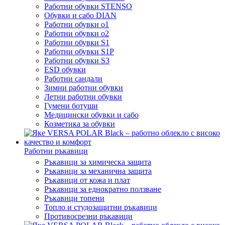
Работни обувки STENSO
Обувки и сабо DIAN
Работни обувки o1
Работни обувки o2
Работни обувки S1
Работни обувки S1P
Работни обувки S3
ESD обувки
Работни сандали
Зимни работни обувки
Летни работни обувки
Гумени ботуши
Медицински обувки и сабо
Козметика за обувки
Работни ръкавици
Ръкавици за химическа защита
Ръкавици за механична защита
Ръкавици от кожа и плат
Ръкавици за еднократно ползване
Ръкавици топени
Топло и студозащитни ръкавици
Противосрезни ръкавици