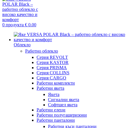
0
продукта
€
0.00
Облекло
Работно облекло
Серия REVOLT
Серия KASTOR
Серия PRISMA
Серия COLLINS
Серия CARGO
Работни комплекти
Работни якета
Якета
Сигнални якета
Софтшел якета
Работни елеци
Работни полугащеризони
Работни панталони
Работни къси панталони