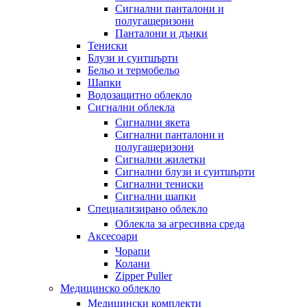
Сигнални панталони и
полугащеризони
Панталони и дънки
Тениски
Блузи и суитшърти
Бельо и термобельо
Шапки
Водозащитно облекло
Сигнални облекла
Сигнални якета
Сигнални панталони и
полугащеризони
Сигнални жилетки
Сигнални блузи и суитшърти
Сигнални тениски
Сигнални шапки
Специализирано облекло
Облекла за агресивна среда
Аксесоари
Чорапи
Колани
Zipper Puller
Медицинско облекло
Медицински комплекти