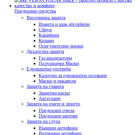
Предпазни средства
Височинна защита
Въжета и шок абсорбери
Сбруи
Карабини
Колани
Осигурителни линии
Дихателна защита
Газ анализатори
Полулицеви Маски
Еднократна употреба
Калцуни за еднократно ползване
Маски и ръкавели
Защита на главата
Защитни каски
Аксесоари
Защита на очите и лицето
Предпазни очила
Предпазни щитове
Защита на слуха
Външни антифони
Вътрешни антифони