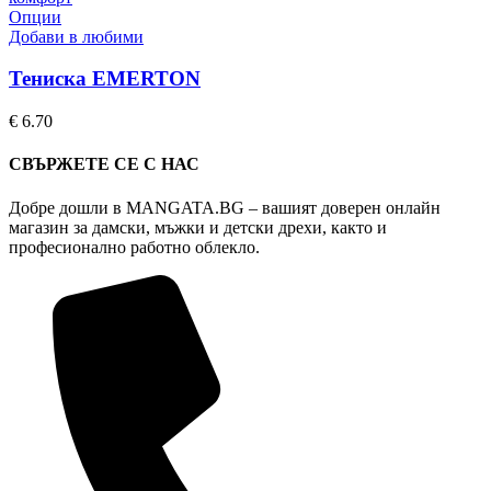
be
This
Опции
chosen
product
Добави в любими
on
has
the
multiple
Тениска EMERTON
product
variants.
page
The
€
6.70
options
may
СВЪРЖЕТЕ СЕ С НАС
be
chosen
Добре дошли в MANGATA.BG – вашият доверен онлайн
on
магазин за дамски, мъжки и детски дрехи, както и
the
професионално работно облекло.
product
page