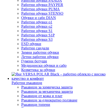
Работни обувки PANDA
Работни обувки PAYPER
Работни обувки PUMA
Работни обувки STENSO
Обувки и сабо DIAN
Работни обувки o1
Работни обувки o2
Работни обувки S1
Работни обувки S1P
Работни обувки S3
ESD обувки
Работни сандали
Зимни работни обувки
Летни работни обувки
Гумени ботуши
Медицински обувки и сабо
Козметика за обувки
Работни ръкавици
Ръкавици за химическа защита
Ръкавици за механична защита
Ръкавици от кожа и плат
Ръкавици за еднократно ползване
Ръкавици топени