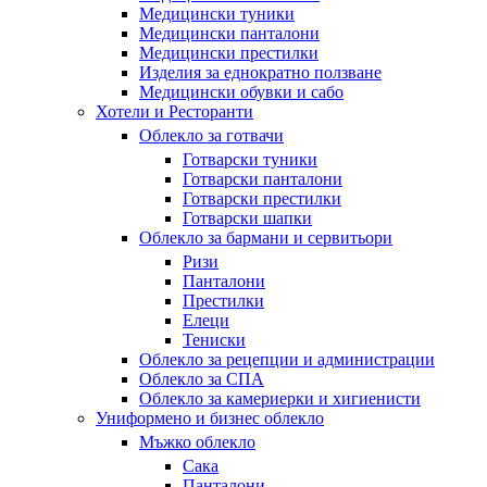
Медицински туники
Медицински панталони
Медицински престилки
Изделия за еднократно ползване
Медицински обувки и сабо
Хотели и Ресторанти
Облекло за готвачи
Готварски туники
Готварски панталони
Готварски престилки
Готварски шапки
Облекло за бармани и сервитьори
Ризи
Панталони
Престилки
Елеци
Тениски
Облекло за рецепции и администрации
Облекло за СПА
Облекло за камериерки и хигиенисти
Униформено и бизнес облекло
Мъжко облекло
Сака
Панталони