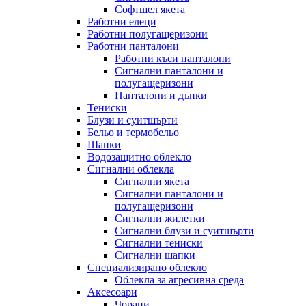
Софтшел якета
Работни елеци
Работни полугащеризони
Работни панталони
Работни къси панталони
Сигнални панталони и
полугащеризони
Панталони и дънки
Тениски
Блузи и суитшърти
Бельо и термобельо
Шапки
Водозащитно облекло
Сигнални облекла
Сигнални якета
Сигнални панталони и
полугащеризони
Сигнални жилетки
Сигнални блузи и суитшърти
Сигнални тениски
Сигнални шапки
Специализирано облекло
Облекла за агресивна среда
Аксесоари
Чорапи