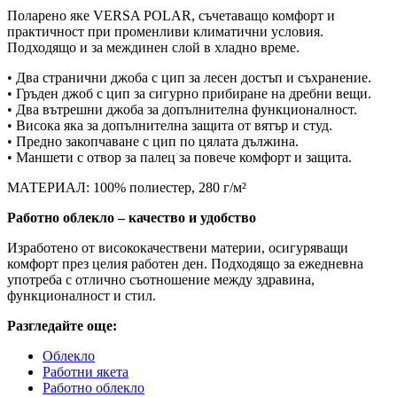
Поларено яке VERSA POLAR, съчетаващо комфорт и
практичност при променливи климатични условия.
Подходящо и за междинен слой в хладно време.
• Два странични джоба с цип за лесен достъп и съхранение.
• Гръден джоб с цип за сигурно прибиране на дребни вещи.
• Два вътрешни джоба за допълнителна функционалност.
• Висока яка за допълнителна защита от вятър и студ.
• Предно закопчаване с цип по цялата дължина.
• Маншети с отвор за палец за повече комфорт и защита.
МАТЕРИАЛ: 100% полиестер, 280 г/м²
Работно облекло – качество и удобство
Изработено от висококачествени материи, осигуряващи
комфорт през целия работен ден. Подходящо за ежедневна
употреба с отлично съотношение между здравина,
функционалност и стил.
Разгледайте още:
Облекло
Работни якета
Работно облекло