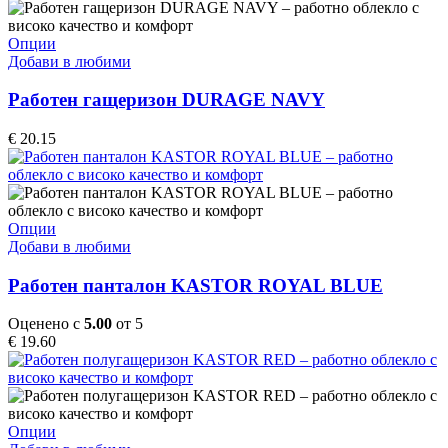
This
Опции
product
Добави в любими
has
multiple
Работен гащеризон DURAGE NAVY
variants.
The
€
20.15
options
may
be
chosen
on
This
Опции
the
product
Добави в любими
product
has
page
multiple
Работен панталон KASTOR ROYAL BLUE
variants.
The
Оценено с
5.00
от 5
options
€
19.60
may
be
chosen
on
the
This
Опции
product