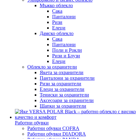
Мъжко облекло
Сака
Панталони
Ризи
Елеци
Дамско облекло
Сака
Панталони
Поли и Рокли
Ризи и Блузи
Елеци
Облекло за охранители
Якета за охранители
Панталони за охранители
Ризи за охранители
Елеци за охранители
Тениски за охранители
Аксесоари за охранители
Шапки за охранители
Работни обувки
Работни обувки COFRA
Работни обувки DIADORA