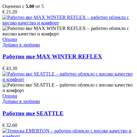
The
Оценено с
5.00
от 5
options
€
21.20
may
be
chosen
on
the
This
Опции
product
product
Добави в любими
page
has
multiple
Работно яке MAX WINTER REFLEX
variants.
The
€
43.30
options
may
be
chosen
on
This
Опции
the
product
Добави в любими
product
has
page
multiple
Работно яке SEATTLE
variants.
The
€
32.60
options
may