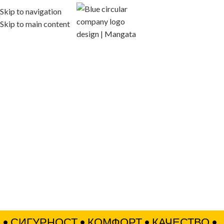
Skip to navigation
Skip to main content
Открийте пълна гама зимни и летни работни дрехи,
обувки
и
аксесоари от STENSO и STEDMAN.
• СИГУРНОСТ
• КОМФОРТ
• КАЧЕСТВО
•