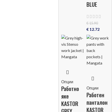
BLUE
€
15.90
€
12.72
Опции
Работно
Опции
Работен
яке
панталон
KASTOR
KASTOR
GREY