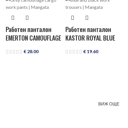
Работен панталон
Работен панталон
EMERTON CAMOUFLAGE
KASTOR ROYAL BLUE
€
28.00
€
19.60
РАБОТНО ОБЛЕКЛО И АКСЕСОАРИ
Открийте висококачествени продукти, създадени за
комфорт, сигурност и издръжливост на работното място.
ВИЖ ОЩЕ