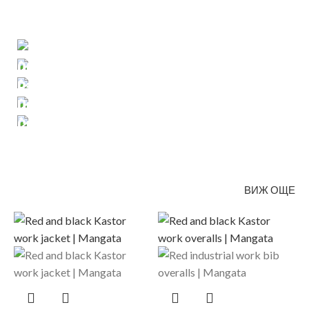
Облекло
Работни обувки
Предпазни средства
Спорт и свободно време
Работни ръкавици
ВИЖ ОЩЕ