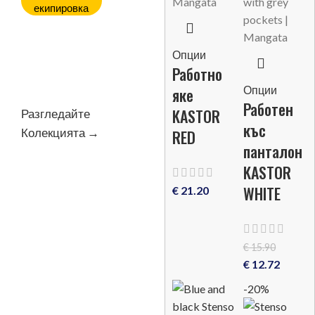
екипировка
Открийте най-
доброто за вашата
Опции
Работно
безопасност
Опции
яке
Работен
KASTOR
Разгледайте
къс
Колекцията →
RED
панталон
KASTOR
WHITE
€
21.20
€
15.90
€
12.72
-20%