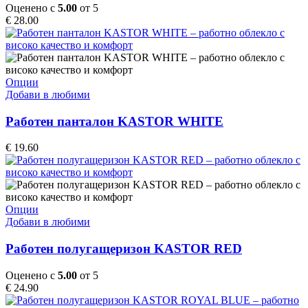
The
Оценено с
5.00
от 5
options
€
28.00
may
be
chosen
on
the
This
Опции
product
product
Добави в любими
page
has
multiple
Работен панталон KASTOR WHITE
variants.
The
€
19.60
options
may
be
chosen
on
This
Опции
the
product
Добави в любими
product
has
page
multiple
Работен полугащеризон KASTOR RED
variants.
The
Оценено с
5.00
от 5
options
€
24.90
may
be