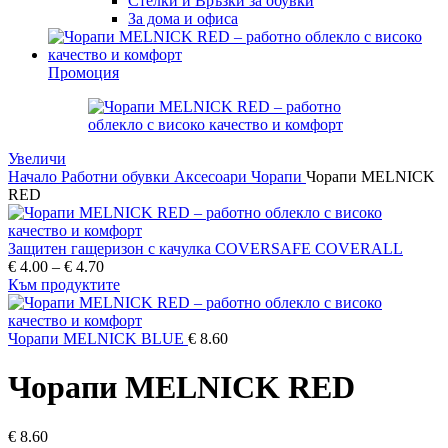
Стелки и Връзки за обувки
За дома и офиса
Промоция
Увеличи
Начало
Работни обувки
Аксесоари
Чорапи
Чорапи MELNICK
RED
Защитен гащеризон с качулка COVERSAFE COVERALL
Price
€
4.00
–
€
4.70
range:
Към продуктите
€ 4.00
through
€ 4.70
Чорапи MELNICK BLUE
€
8.60
Чорапи MELNICK RED
€
8.60