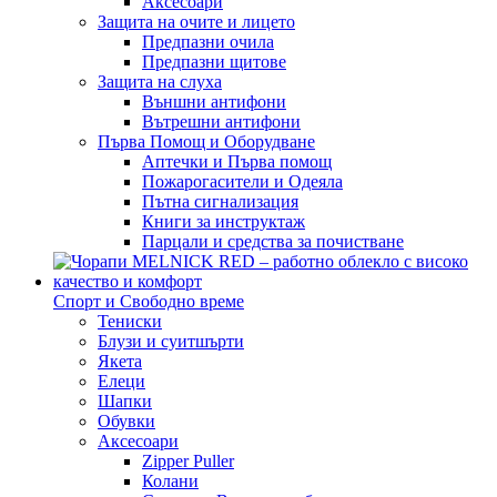
Аксесоари
Защита на очите и лицето
Предпазни очила
Предпазни щитове
Защита на слуха
Външни антифони
Вътрешни антифони
Първа Помощ и Оборудване
Аптечки и Първа помощ
Пожарогасители и Одеяла
Пътна сигнализация
Книги за инструктаж
Парцали и средства за почистване
Спорт и Свободно време
Тениски
Блузи и суитшърти
Якета
Елеци
Шапки
Обувки
Аксесоари
Zipper Puller
Колани