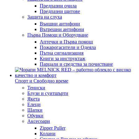
Предпазни очила
Предпазни щитове
Защита на слуха
Външни антифони
Вътрешни антифони
Първа Помощ и Оборудване
Аптечки и Първа помощ
Пожарогасители и Одеяла
Пътна сигнализация
Книги за инструктаж
Парцали и средства за почистване
Спорт и Свободно време
Тениски
Блузи и суитшърти
Якета
Елеци
Шапки
Обувки
Аксесоари
Zipper Puller
Колани