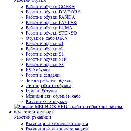
Работни обувки
Работни обувки COFRA
Работни обувки DIADORA
Работни обувки PANDA
Работни обувки PAYPER
Работни обувки PUMA
Работни обувки STENSO
Обувки и сабо DIAN
Работни обувки o1
Работни обувки o2
Работни обувки S1
Работни обувки S1P
Работни обувки S3
ESD обувки
Работни сандали
Зимни работни обувки
Летни работни обувки
Гумени ботуши
Медицински обувки и сабо
Козметика за обувки
Работни ръкавици
Ръкавици за химическа защита
Ръкавици за механична защита