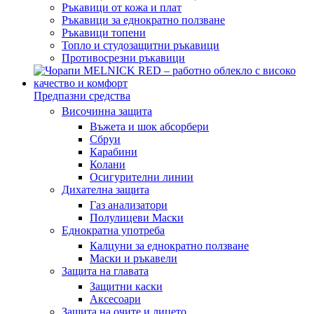
Ръкавици от кожа и плат
Ръкавици за еднократно ползване
Ръкавици топени
Топло и студозащитни ръкавици
Противосрезни ръкавици
Предпазни средства
Височинна защита
Въжета и шок абсорбери
Сбруи
Карабини
Колани
Осигурителни линии
Дихателна защита
Газ анализатори
Полулицеви Маски
Еднократна употреба
Калцуни за еднократно ползване
Маски и ръкавели
Защита на главата
Защитни каски
Аксесоари
Защита на очите и лицето