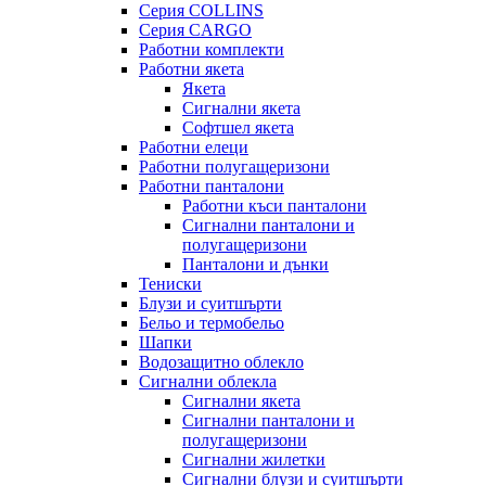
Серия COLLINS
Серия CARGO
Работни комплекти
Работни якета
Якета
Сигнални якета
Софтшел якета
Работни елеци
Работни полугащеризони
Работни панталони
Работни къси панталони
Сигнални панталони и
полугащеризони
Панталони и дънки
Тениски
Блузи и суитшърти
Бельо и термобельо
Шапки
Водозащитно облекло
Сигнални облекла
Сигнални якета
Сигнални панталони и
полугащеризони
Сигнални жилетки
Сигнални блузи и суитшърти