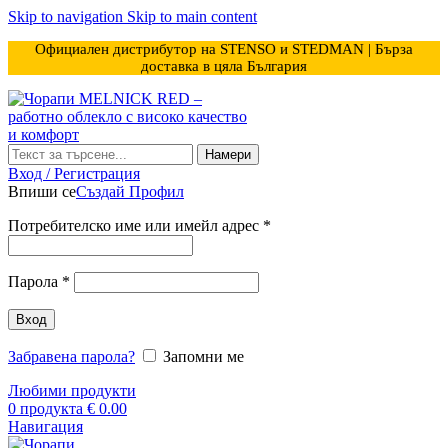
Skip to navigation
Skip to main content
Официален дистрибутор на STENSO и STEDMAN | Бърза
доставка в цяла България
Намери
Вход / Регистрация
Впиши се
Създай Профил
Задължително
Потребителско име или имейл адрес
*
Задължително
Парола
*
Вход
Забравена парола?
Запомни ме
Любими продукти
0
продукта
€
0.00
Навигация