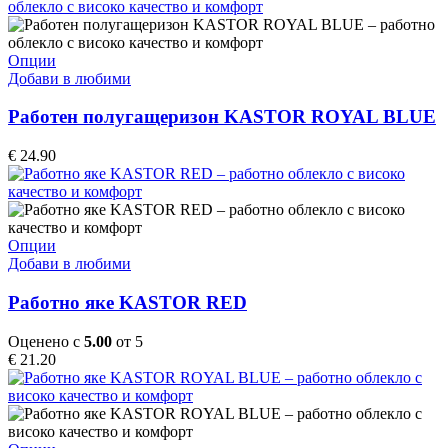
chosen
on
the
This
Опции
product
product
Добави в любими
page
has
multiple
Работен полугащеризон KASTOR ROYAL BLUE
variants.
The
€
24.90
options
may
be
chosen
on
This
Опции
the
product
Добави в любими
product
has
page
multiple
Работно яке KASTOR RED
variants.
The
Оценено с
5.00
от 5
options
€
21.20
may
be
chosen
on
the