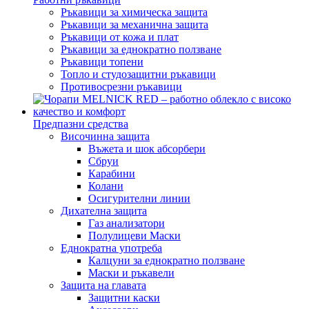
Ръкавици за химическа защита
Ръкавици за механична защита
Ръкавици от кожа и плат
Ръкавици за еднократно ползване
Ръкавици топени
Топло и студозащитни ръкавици
Противосрезни ръкавици
Предпазни средства
Височинна защита
Въжета и шок абсорбери
Сбруи
Карабини
Колани
Осигурителни линии
Дихателна защита
Газ анализатори
Полулицеви Маски
Еднократна употреба
Калцуни за еднократно ползване
Маски и ръкавели
Защита на главата
Защитни каски