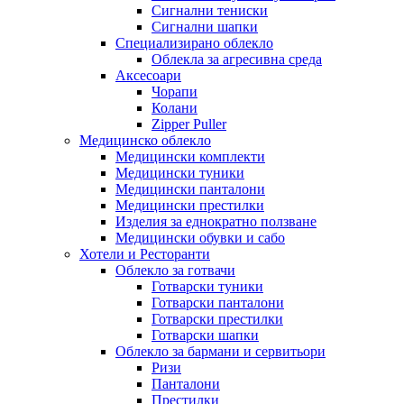
Сигнални тениски
Сигнални шапки
Специализирано облекло
Облекла за агресивна среда
Аксесоари
Чорапи
Колани
Zipper Puller
Медицинско облекло
Медицински комплекти
Медицински туники
Медицински панталони
Медицински престилки
Изделия за еднократно ползване
Медицински обувки и сабо
Хотели и Ресторанти
Облекло за готвачи
Готварски туники
Готварски панталони
Готварски престилки
Готварски шапки
Облекло за бармани и сервитьори
Ризи
Панталони
Престилки