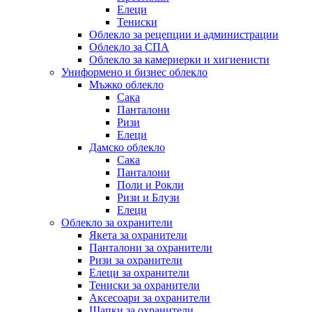
Елеци
Тениски
Облекло за рецепции и администрации
Облекло за СПА
Облекло за камериерки и хигиенисти
Униформено и бизнес облекло
Мъжко облекло
Сака
Панталони
Ризи
Елеци
Дамско облекло
Сака
Панталони
Поли и Рокли
Ризи и Блузи
Елеци
Облекло за охранители
Якета за охранители
Панталони за охранители
Ризи за охранители
Елеци за охранители
Тениски за охранители
Аксесоари за охранители
Шапки за охранители