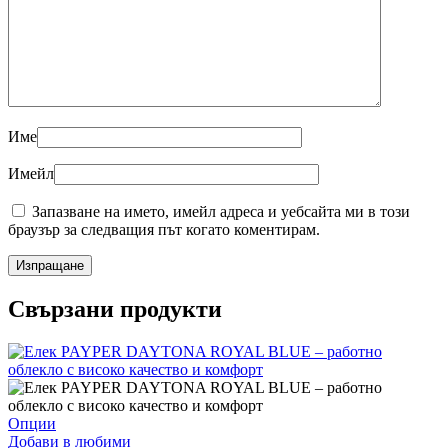
Име
Имейл
Запазване на името, имейл адреса и уебсайта ми в този
браузър за следващия път когато коментирам.
Свързани продукти
This
Опции
product
Добави в любими