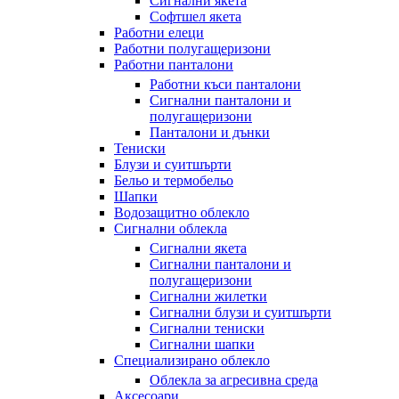
Сигнални якета
Софтшел якета
Работни елеци
Работни полугащеризони
Работни панталони
Работни къси панталони
Сигнални панталони и
полугащеризони
Панталони и дънки
Тениски
Блузи и суитшърти
Бельо и термобельо
Шапки
Водозащитно облекло
Сигнални облекла
Сигнални якета
Сигнални панталони и
полугащеризони
Сигнални жилетки
Сигнални блузи и суитшърти
Сигнални тениски
Сигнални шапки
Специализирано облекло
Облекла за агресивна среда
Аксесоари