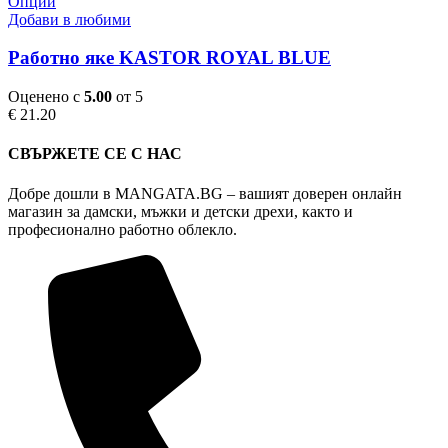
This
Опции
product
product
Добави в любими
page
has
multiple
Работно яке KASTOR ROYAL BLUE
variants.
The
Оценено с
5.00
от 5
options
€
21.20
may
be
СВЪРЖЕТЕ СЕ С НАС
chosen
on
Добре дошли в MANGATA.BG – вашият доверен онлайн
the
магазин за дамски, мъжки и детски дрехи, както и
product
професионално работно облекло.
page