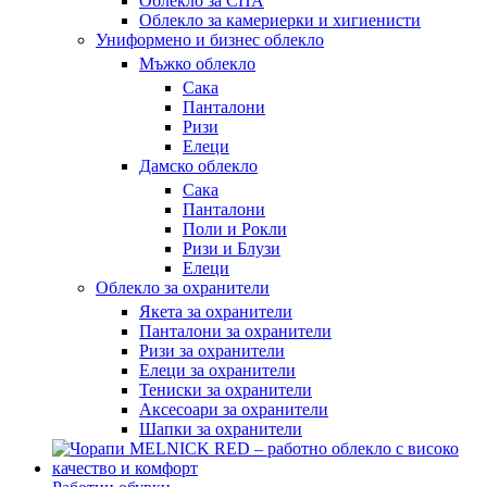
Облекло за СПА
Облекло за камериерки и хигиенисти
Униформено и бизнес облекло
Мъжко облекло
Сака
Панталони
Ризи
Елеци
Дамско облекло
Сака
Панталони
Поли и Рокли
Ризи и Блузи
Елеци
Облекло за охранители
Якета за охранители
Панталони за охранители
Ризи за охранители
Елеци за охранители
Тениски за охранители
Аксесоари за охранители
Шапки за охранители