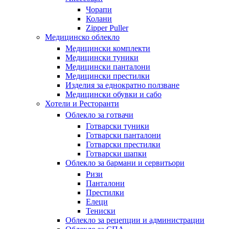
Чорапи
Колани
Zipper Puller
Медицинско облекло
Медицински комплекти
Медицински туники
Медицински панталони
Медицински престилки
Изделия за еднократно ползване
Медицински обувки и сабо
Хотели и Ресторанти
Облекло за готвачи
Готварски туники
Готварски панталони
Готварски престилки
Готварски шапки
Облекло за бармани и сервитьори
Ризи
Панталони
Престилки
Елеци
Тениски
Облекло за рецепции и администрации