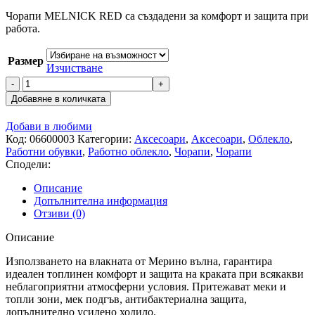
Чорапи MELNICK RED са създадени за комфорт и защита при
работа.
Размер
Изчистване
количество
за
Добавяне в количката
Чорапи
MELNICK
Добави в любими
RED
Код:
06600003
Категории:
Аксесоари
,
Аксесоари
,
Облекло
,
Работни обувки
,
Работно облекло
,
Чорапи
,
Чорапи
Сподели:
Описание
Допълнителна информация
Отзиви (0)
Описание
Използването на влакната от Мерино вълна, гарантира
идеален топлинен комфорт и защита на краката при всякакви
неблагоприятни атмосферни условия. Притежават меки и
топли зони, мек подгъв, антибактериална защита,
допълнително усилено ходило.