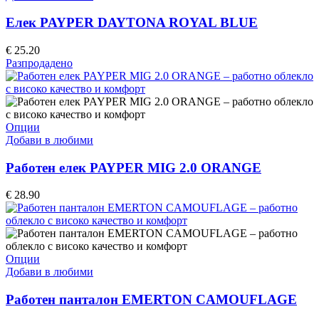
has
multiple
Елек PAYPER DAYTONA ROYAL BLUE
variants.
The
€
25.20
options
Разпродадено
may
be
chosen
on
the
This
Опции
product
product
Добави в любими
page
has
multiple
Работен елек PAYPER MIG 2.0 ORANGE
variants.
The
€
28.90
options
may
be
chosen
on
This
Опции
the
product
Добави в любими
product
has
page
multiple
Работен панталон EMERTON CAMOUFLAGE
variants.