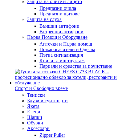
Защита на очите и лицето
Предпазни очила
Предпазни щитове
Защита на слуха
Външни антифони
Вътрешни антифони
Първа Помощ и Оборудване
Аптечки и Първа помощ
Пожарогасители и Одеяла
Пътна сигнализация
Книги за инструктаж
Парцали и средства за почистване
Спорт и Свободно време
Тениски
Блузи и суитшърти
Якета
Елеци
Шапки
Обувки
Аксесоари
Zipper Puller