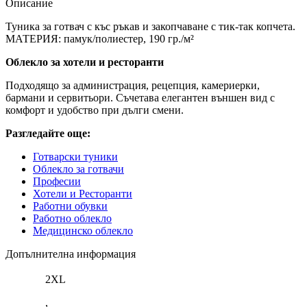
Описание
Туника за готвач с къс ръкав и закопчаване с тик-так копчета.
МАТЕРИЯ: памук/полиестер, 190 гр./м²
Облекло за хотели и ресторанти
Подходящо за администрация, рецепция, камериерки,
бармани и сервитьори. Съчетава елегантен външен вид с
комфорт и удобство при дълги смени.
Разгледайте още:
Готварски туники
Облекло за готвачи
Професии
Хотели и Ресторанти
Работни обувки
Работно облекло
Медицинско облекло
Допълнителна информация
2XL
,