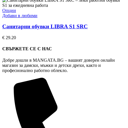
chosen
on
This
Опции
the
product
Добави в любими
product
has
page
multiple
Санитарни обувки LIBRA S1 SRC
variants.
The
€
29.20
options
may
СВЪРЖЕТЕ СЕ С НАС
be
chosen
Добре дошли в MANGATA.BG – вашият доверен онлайн
on
магазин за дамски, мъжки и детски дрехи, както и
the
професионално работно облекло.
product
page