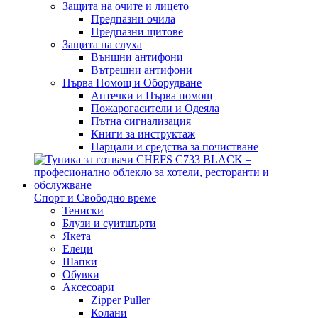
Защита на очите и лицето
Предпазни очила
Предпазни щитове
Защита на слуха
Външни антифони
Вътрешни антифони
Първа Помощ и Оборудване
Аптечки и Първа помощ
Пожарогасители и Одеяла
Пътна сигнализация
Книги за инструктаж
Парцали и средства за почистване
Спорт и Свободно време
Тениски
Блузи и суитшърти
Якета
Елеци
Шапки
Обувки
Аксесоари
Zipper Puller
Колани