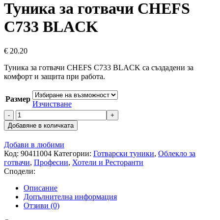
Туника за готвачи CHEFS
C733 BLACK
€
20.20
Туника за готвачи CHEFS C733 BLACK са създадени за
комфорт и защита при работа.
Размер
Изчистване
количество
за
Добавяне в количката
Туника
за
Добави в любими
готвачи
Код:
90411004
Категории:
Готварски туники
,
Облекло за
CHEFS
готвачи
,
Професии
,
Хотели и Ресторанти
C733
Сподели:
BLACK
Описание
Допълнителна информация
Отзиви (0)