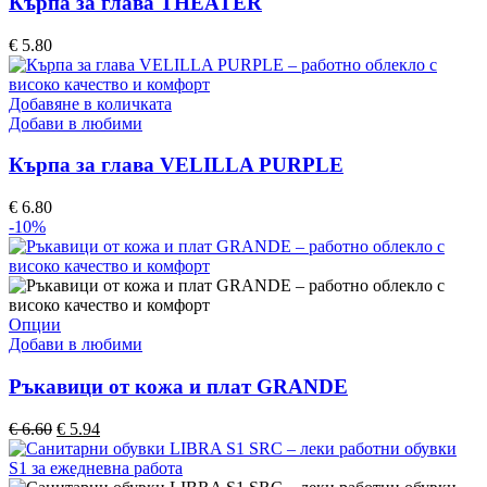
Кърпа за глава THEATER
product
variants.
page
The
€
5.80
options
may
be
Добавяне в количката
chosen
Добави в любими
on
the
Кърпа за глава VELILLA PURPLE
product
page
€
6.80
-10%
This
Опции
product
Добави в любими
has
multiple
Ръкавици от кожа и плат GRANDE
variants.
The
Original
Текущата
€
6.60
€
5.94
options
price
цена
may
was:
е:
be
€ 6.60.
€ 5.94.