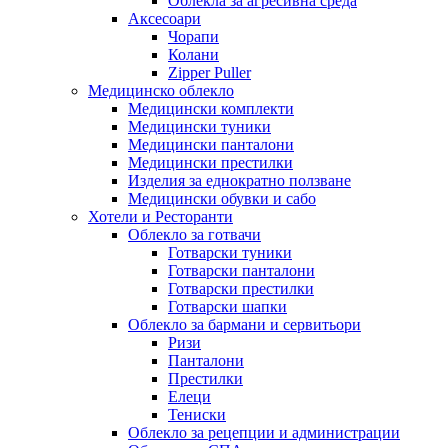
Облекла за агресивна среда
Аксесоари
Чорапи
Колани
Zipper Puller
Медицинско облекло
Медицински комплекти
Медицински туники
Медицински панталони
Медицински престилки
Изделия за еднократно ползване
Медицински обувки и сабо
Хотели и Ресторанти
Облекло за готвачи
Готварски туники
Готварски панталони
Готварски престилки
Готварски шапки
Облекло за бармани и сервитьори
Ризи
Панталони
Престилки
Елеци
Тениски
Облекло за рецепции и администрации