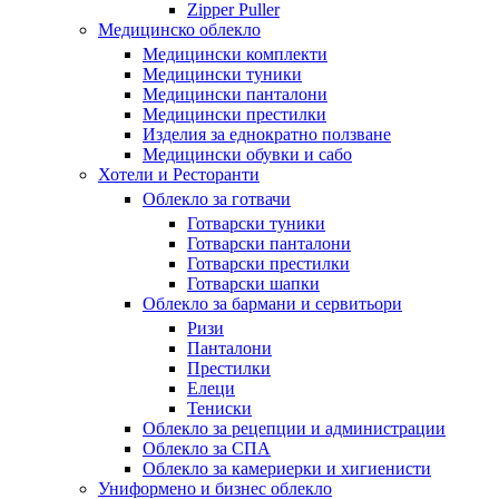
Zipper Puller
Медицинско облекло
Медицински комплекти
Медицински туники
Медицински панталони
Медицински престилки
Изделия за еднократно ползване
Медицински обувки и сабо
Хотели и Ресторанти
Облекло за готвачи
Готварски туники
Готварски панталони
Готварски престилки
Готварски шапки
Облекло за бармани и сервитьори
Ризи
Панталони
Престилки
Елеци
Тениски
Облекло за рецепции и администрации
Облекло за СПА
Облекло за камериерки и хигиенисти
Униформено и бизнес облекло