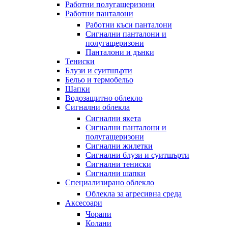
Работни полугащеризони
Работни панталони
Работни къси панталони
Сигнални панталони и
полугащеризони
Панталони и дънки
Тениски
Блузи и суитшърти
Бельо и термобельо
Шапки
Водозащитно облекло
Сигнални облекла
Сигнални якета
Сигнални панталони и
полугащеризони
Сигнални жилетки
Сигнални блузи и суитшърти
Сигнални тениски
Сигнални шапки
Специализирано облекло
Облекла за агресивна среда
Аксесоари
Чорапи
Колани