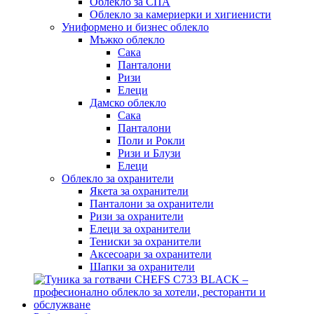
Облекло за СПА
Облекло за камериерки и хигиенисти
Униформено и бизнес облекло
Мъжко облекло
Сака
Панталони
Ризи
Елеци
Дамско облекло
Сака
Панталони
Поли и Рокли
Ризи и Блузи
Елеци
Облекло за охранители
Якета за охранители
Панталони за охранители
Ризи за охранители
Елеци за охранители
Тениски за охранители
Аксесоари за охранители
Шапки за охранители