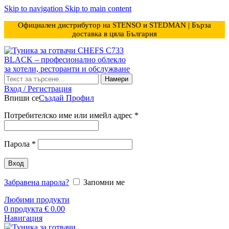
Skip to navigation
Skip to main content
Официален дистрибутор на STENSO и STEDMAN | Бърза
доставка в цяла България
Намери
Вход / Регистрация
Впиши се
Създай Профил
Задължително
Потребителско име или имейл адрес
*
Задължително
Парола
*
Вход
Забравена парола?
Запомни ме
Любими продукти
0
продукта
€
0.00
Навигация