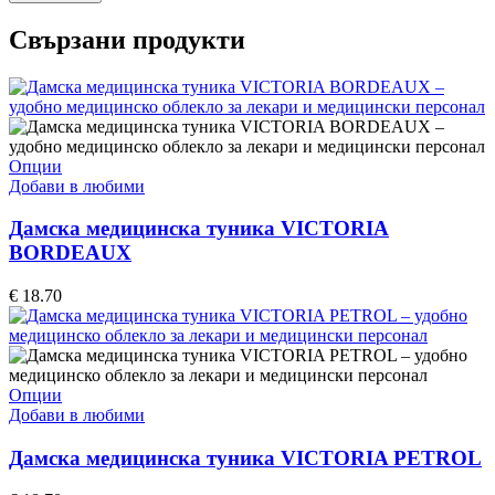
Свързани продукти
This
Опции
product
Добави в любими
has
multiple
Дамска медицинска туника VICTORIA
variants.
BORDEAUX
The
options
€
18.70
may
be
chosen
on
the
This
Опции
product
product
Добави в любими
page
has
multiple
Дамска медицинска туника VICTORIA PETROL
variants.
The