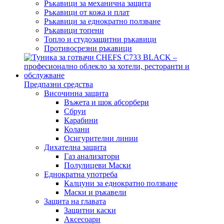
Ръкавици за механична защита
Ръкавици от кожа и плат
Ръкавици за еднократно ползване
Ръкавици топени
Топло и студозащитни ръкавици
Противосрезни ръкавици
Предпазни средства
Височинна защита
Въжета и шок абсорбери
Сбруи
Карабини
Колани
Осигурителни линии
Дихателна защита
Газ анализатори
Полулицеви Маски
Еднократна употреба
Калцуни за еднократно ползване
Маски и ръкавели
Защита на главата
Защитни каски
Аксесоари