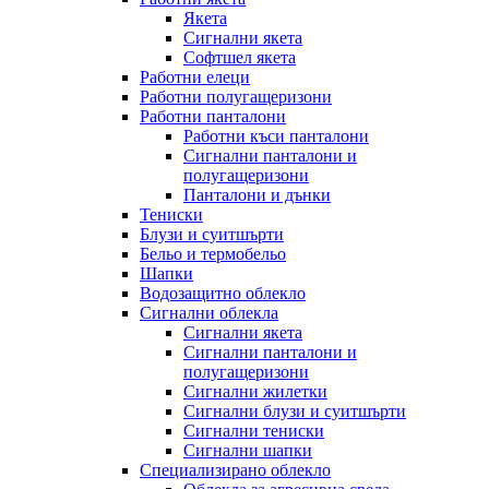
Якета
Сигнални якета
Софтшел якета
Работни елеци
Работни полугащеризони
Работни панталони
Работни къси панталони
Сигнални панталони и
полугащеризони
Панталони и дънки
Тениски
Блузи и суитшърти
Бельо и термобельо
Шапки
Водозащитно облекло
Сигнални облекла
Сигнални якета
Сигнални панталони и
полугащеризони
Сигнални жилетки
Сигнални блузи и суитшърти
Сигнални тениски
Сигнални шапки
Специализирано облекло