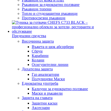
Ръкавици от кожа и плат
Ръкавици за еднократно ползване
Ръкавици топени
Топло и студозащитни ръкавици
Противосрезни ръкавици
Предпазни средства
Височинна защита
Въжета и шок абсорбери
Сбруи
Карабини
Колани
Осигурителни линии
Дихателна защита
Газ анализатори
Полулицеви Маски
Еднократна употреба
Калцуни за еднократно ползване
Маски и ръкавели
Защита на главата
Защитни каски
Аксесоари