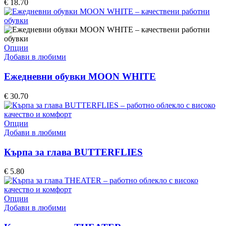
€
18.70
options
may
be
chosen
on
This
Опции
the
product
Добави в любими
product
has
page
multiple
Ежедневни обувки MOON WHITE
variants.
The
€
30.70
options
may
be
This
Опции
chosen
product
Добави в любими
on
has
the
multiple
Кърпа за глава BUTTERFLIES
product
variants.
page
The
€
5.80
options
may
be
This
Опции
chosen
product
Добави в любими
on
has
the
multiple