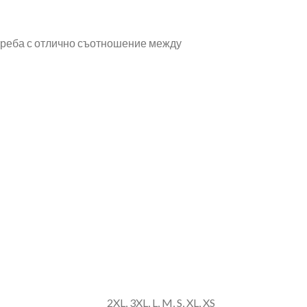
треба с отлично съотношение между
2XL
,
3XL
,
L
,
M
,
S
,
XL
,
XS