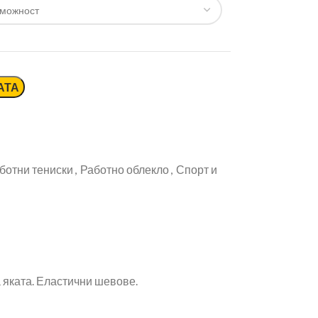
АТА
ботни тениски
,
Работно облекло
,
Спорт и
а яката. Еластични шевове.