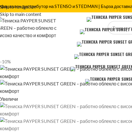
фициален дистрибутор на STENSO и STEDMAN | Бърза доставка
Skip to navigation
Skip to main content
-10%
Увеличи