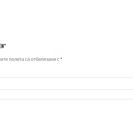
EN”
те полета са отбелязани с
*