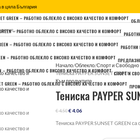
 в цяла България
ОБЛ
РАБОТН
РАБОТНИ
ПРЕДПАЗН
Начало
Облекло
Спорт и Свободно
СПОРТ И СВ
Тениска PAYPER SUNSET GREEN
Към продуктите
ПРО
Тениска PAYPER SU
€
4.06
€
4.50
Тениска PAYPER SUNSET GREEN са съ