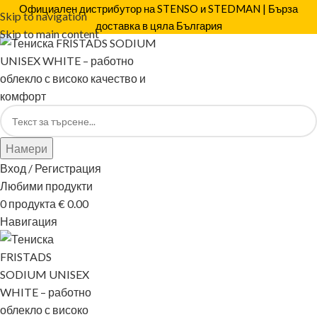
Официален дистрибутор на STENSO и STEDMAN | Бърза
Skip to navigation
доставка в цяла България
Skip to main content
Намери
Вход / Регистрация
Любими продукти
0
продукта
€
0.00
Навигация