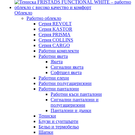
Облекло
Работно облекло
Серия REVOLT
Серия KASTOR
Серия PRISMA
Серия COLLINS
Серия CARGO
Работни комплекти
Работни якета
Якета
Сигнални якета
Софтшел якета
Работни елеци
Работни полугащеризони
Работни панталони
Работни къси панталони
Сигнални панталони и
полугащеризони
Панталони и дънки
Тениски
Блузи и суитшърти
Бельо и термобельо
Шапки