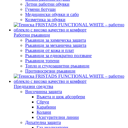
Летни работни обувки
Гумени ботуши
Медицински обувки и сабо
Козметика за обувки
Работни ръкавици
Ръкавици за химическа защита
Ръкавици за механична защита
Ръкавици от кожа и плат
Ръкавици за еднократно ползване
Ръкавици топени
Топло и студозащитни ръкавици
Противосрезни ръкавици
Предпазни средства
Височинна защита
Въжета и шок абсорбери
Сбруи
Карабини
Колани
Осигурителни линии
Дихателна защита
Газ анализатори