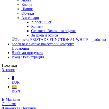
Якета
Елеци
Шапки
Обувки
Аксесоари
Zipper Puller
Колани
Стелки и Връзки за обувки
За дома и офиса
Промоция
Любими продукти
Вход / Регистрация
Покупки
Затвори
€
EUR
лв.
BGN
Е-Магазин
Любими
0
продукта
Покупки