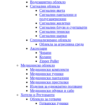
Водозащитно облекло
Сигнални облекла
Сигнални якета
Сигнални панталони и
полугащеризони
Сигнални жилетки
Сигнални блузи и суитшърти
Сигнални тениски
Сигнални шапки
Специализирано облекло
Облекла за агресивна среда
Аксесоари
Чорапи
Колани
Zipper Puller
Медицинско облекло
Медицински комплекти
Медицински туники
Медицински панталони
Медицински престилки
Изделия за еднократно ползване
Медицински обувки и сабо
Хотели и Ресторанти
Облекло за готвачи
Готварски туники