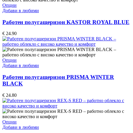
the
This
Опции
product
product
Добави в любими
page
has
multiple
Работен полугащеризон KASTOR ROYAL BLUE
variants.
The
€
24.90
options
may
be
chosen
on
This
Опции
the
product
Добави в любими
product
has
page
multiple
Работен полугащеризон PRISMA WINTER
variants.
BLACK
The
options
€
24.80
may
be
chosen
on
the
This
Опции
product
product
Добави в любими
page
has