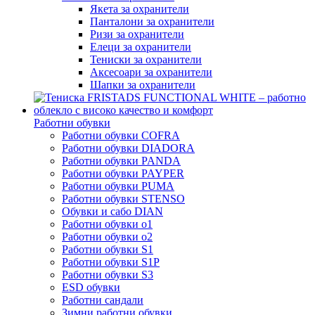
Якета за охранители
Панталони за охранители
Ризи за охранители
Елеци за охранители
Тениски за охранители
Аксесоари за охранители
Шапки за охранители
Работни обувки
Работни обувки COFRA
Работни обувки DIADORA
Работни обувки PANDA
Работни обувки PAYPER
Работни обувки PUMA
Работни обувки STENSO
Обувки и сабо DIAN
Работни обувки o1
Работни обувки o2
Работни обувки S1
Работни обувки S1P
Работни обувки S3
ESD обувки
Работни сандали
Зимни работни обувки