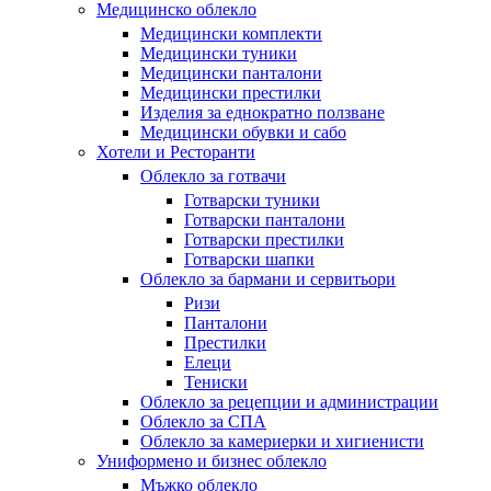
Медицинско облекло
Медицински комплекти
Медицински туники
Медицински панталони
Медицински престилки
Изделия за еднократно ползване
Медицински обувки и сабо
Хотели и Ресторанти
Облекло за готвачи
Готварски туники
Готварски панталони
Готварски престилки
Готварски шапки
Облекло за бармани и сервитьори
Ризи
Панталони
Престилки
Елеци
Тениски
Облекло за рецепции и администрации
Облекло за СПА
Облекло за камериерки и хигиенисти
Униформено и бизнес облекло
Мъжко облекло