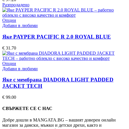
options
Разпродадено
may
be
chosen
This
Опции
on
product
Добави в любими
the
has
product
multiple
Яке PAYPER PACIFIC R 2.0 ROYAL BLUE
page
variants.
The
€
31.70
options
may
be
This
Опции
chosen
product
Добави в любими
on
has
the
multiple
Яке с мембрана DIADORA LIGHT PADDED
product
variants.
JACKET TECH
page
The
options
€
99.00
may
be
СВЪРЖЕТЕ СЕ С НАС
chosen
on
Добре дошли в MANGATA.BG – вашият доверен онлайн
the
магазин за дамски, мъжки и детски дрехи, както и
product