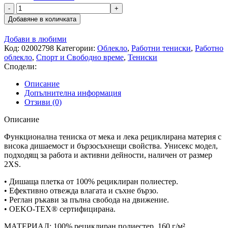
количество
за
Добавяне в количката
Тениска
FRISTADS
Добави в любими
FUNCTIONAL
Код:
02002798
Категории:
Облекло
,
Работни тениски
,
Работно
WHITE
облекло
,
Спорт и Свободно време
,
Тениски
Сподели:
Описание
Допълнителна информация
Отзиви (0)
Описание
Функционална тениска от мека и лека рециклирана материя с
висока дишаемост и бързосъхнещи свойства. Унисекс модел,
подходящ за работа и активни дейности, наличен от размер
2XS.
• Дишаща плетка от 100% рециклиран полиестер.
• Ефективно отвежда влагата и съхне бързо.
• Реглан ръкави за пълна свобода на движение.
• OEKO-TEX® сертифицирана.
МАТЕРИАЛ: 100% рециклиран полиестер, 160 г/м².