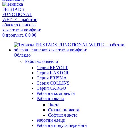
0
продукта
€
0.00
Облекло
Работно облекло
Серия REVOLT
Серия KASTOR
Серия PRISMA
Серия COLLINS
Серия CARGO
Работни комплекти
Работни якета
Якета
Сигнални якета
Софтшел якета
Работни елеци
Работни полугащеризони