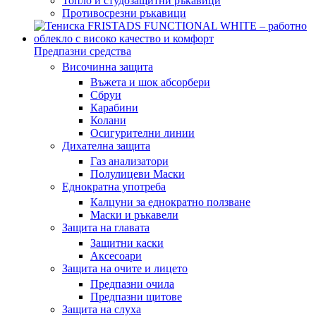
Топло и студозащитни ръкавици
Противосрезни ръкавици
Предпазни средства
Височинна защита
Въжета и шок абсорбери
Сбруи
Карабини
Колани
Осигурителни линии
Дихателна защита
Газ анализатори
Полулицеви Маски
Еднократна употреба
Калцуни за еднократно ползване
Маски и ръкавели
Защита на главата
Защитни каски
Аксесоари
Защита на очите и лицето
Предпазни очила
Предпазни щитове
Защита на слуха