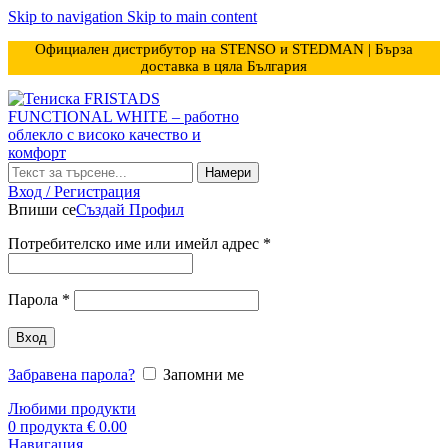
Skip to navigation
Skip to main content
Официален дистрибутор на STENSO и STEDMAN | Бърза
доставка в цяла България
Намери
Вход / Регистрация
Впиши се
Създай Профил
Задължително
Потребителско име или имейл адрес
*
Задължително
Парола
*
Вход
Забравена парола?
Запомни ме
Любими продукти
0
продукта
€
0.00
Навигация