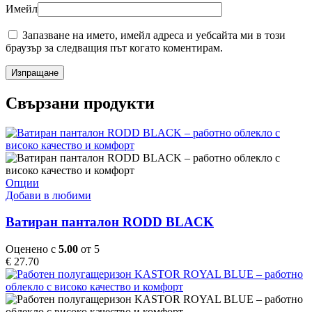
Имейл
Запазване на името, имейл адреса и уебсайта ми в този
браузър за следващия път когато коментирам.
Свързани продукти
This
Опции
product
Добави в любими
has
multiple
Ватиран панталон RODD BLACK
variants.
The
Оценено с
5.00
от 5
options
€
27.70
may
be
chosen
on