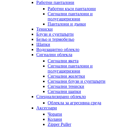
Работни панталони
Работни къси панталони
Сигнални панталони и
полугащеризони
Панталони и дънки
Тениски
Блузи и суитшърти
Бельо и термобельо
Шапки
Водозащитно облекло
Сигнални облекла
Сигнални якета
Сигнални панталони и
полугащеризони
Сигнални жилетки
Сигнални блузи и суитшърти
Сигнални тениски
Сигнални шапки
Специализирано облекло
Облекла за агресивна среда
Аксесоари
Чорапи
Колани
Zipper Puller