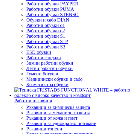
Работни обувки PAYPER
Работни обувки PUMA
Работни обувки STENSO
Обувки и сабо DIAN
Работни обувки o1
Работни обувки o2
Работни обувки S1
Работни обувки S1P
Работни обувки S3
ESD обувки
Работни сандали
Зимни работни обувки
Летни работни обувки
Гумени ботуши
Медицински обувки и сабо
Козметика за обувки
Работни ръкавици
Ръкавици за химическа защита
Ръкавици за механична защита
Ръкавици от кожа и плат
Ръкавици за еднократно ползване
Ръкавици топени