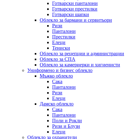
Готварски панталони
Готварски престилки
Готварски шапки
Облекло за бармани и сервитьори
Ризи
Панталони
Престилки
Елеци
Тениски
Облекло за рецепции и администрации
Облекло за СПА
Облекло за камериерки и хигиенисти
Униформено и бизнес облекло
Мъжко облекло
Сака
Панталони
Ризи
Елеци
Дамско облекло
Сака
Панталони
Поли и Рокли
Ризи и Блузи
Елеци
Облекло за охранители