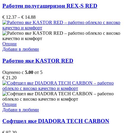
multiple
Работен полугащеризон REX-S RED
variants.
The
Price
€
12.37
–
€
14.88
options
range:
may
€ 12.37
be
through
chosen
€ 14.88
on
This
Опции
the
product
Добави в любими
product
has
page
multiple
Работно яке KASTOR RED
variants.
The
Оценено с
5.00
от 5
options
€
21.20
may
be
chosen
on
the
This
Опции
product
product
Добави в любими
page
has
multiple
Софтшел яке DIADORA TECH CARBON
variants.
The
€
97.20