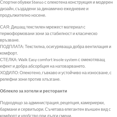
Спортни обувки Stenso с олекотена конструкция и модерен
дизайн, създадени за динамично ежедневие и
продължително носене.
САЯ: Дишащ текстилен мрежест материал с
термоформовани зони за стабилност и класическо
връзване.
ПОДПЛАТА: Текстилна, осигуряваща добра вентилация и
комфорт.
СТЕЛКА: Walk Easy comfort insole system с омекотяващ
ефект и добра абсорбция на натоварването.
ХОДИЛО: Олекотено, гъвкаво и устойчиво на износване, с
релефни зони против хлъзгане.
Облекло за хотели и ресторанти
Подходящо за администрация, рецепция, камериерки,
бармани и сервитьори. Съчетава елегантен външен вид с
комфорт и удобство при дълги смени.