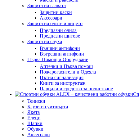
Защита на главата
Защитни каски
Аксесоари
Защита на очите и лицето
Предпазни очила
Предпазни щитове
Защита на слуха
Външни антифони
Вътрешни антифони
Първа Помощ и Оборудване
Аптечки и Първа помощ
Пожарогасители и Одеяла
Пътна сигнализация
Книги за инструктаж
Парцали и средства за почистване
Сп
Тениски
Блузи и суитшърти
Якета
Елеци
Шапки
Обувки
Аксесоари