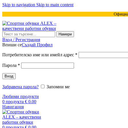
Skip to navigation
Skip to main content
Официа
Намери
Вход / Регистрация
Впиши се
Създай Профил
Задължително
Потребителско име или имейл адрес
*
Задължително
Парола
*
Вход
Забравена парола?
Запомни ме
Любими продукти
0
продукта
€
0.00
Навигация
0
продукта
€
0.00