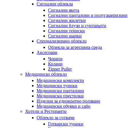
Сигнални облекла
Сигнални якета
Сигнални панталони и полугащеризони
Сигнални жилетки
Сигнални блузи и суитшърти
Сигнални тениски
Сигнални шапки
Специализирано облекло
Облекла за агресивна среда
Аксесоари
Чорапи
Колани
Zipper Puller
Медицинско облекло
Медицински комплекти
Медицински туники
Медицински панталони
Медицински престилки
Изделия за еднократно ползване
Медицински обувки и сабо
Хотели и Ресторанти
Облекло за готвачи
Готварски туники