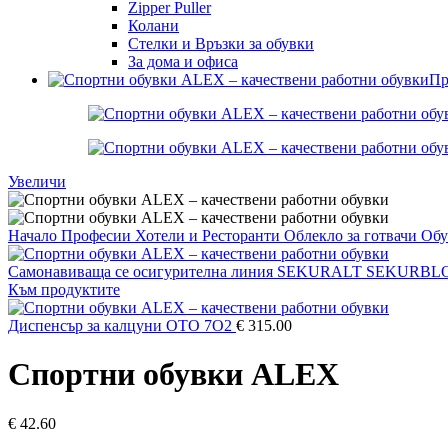
Zipper Puller
Колани
Стелки и Връзки за обувки
За дома и офиса
Пр
Увеличи
Начало
Професии
Хотели и Ресторанти
Облекло за готвачи
Обу
Самонавиваща се осигурителна линия SEKURALT SEKURBL
Към продуктите
Диспенсър за калцуни OTO 7О2
€
315.00
Спортни обувки ALEX
€
42.60