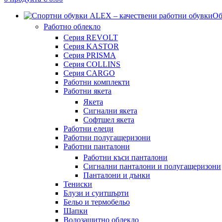
Об
Работно облекло
Серия REVOLT
Серия KASTOR
Серия PRISMA
Серия COLLINS
Серия CARGO
Работни комплекти
Работни якета
Якета
Сигнални якета
Софтшел якета
Работни елеци
Работни полугащеризони
Работни панталони
Работни къси панталони
Сигнални панталони и полугащеризони
Панталони и дънки
Тениски
Блузи и суитшърти
Бельо и термобельо
Шапки
Водозащитно облекло