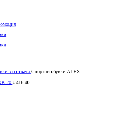
омоция
вки за готвачи
Спортни обувки ALEX
OK 20
€
416.40