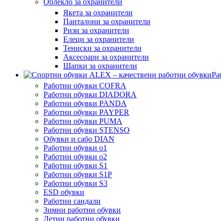
Облекло за охранители
Якета за охранители
Панталони за охранители
Ризи за охранители
Елеци за охранители
Тениски за охранители
Аксесоари за охранители
Шапки за охранители
Ра
Работни обувки COFRA
Работни обувки DIADORA
Работни обувки PANDA
Работни обувки PAYPER
Работни обувки PUMA
Работни обувки STENSO
Обувки и сабо DIAN
Работни обувки o1
Работни обувки o2
Работни обувки S1
Работни обувки S1P
Работни обувки S3
ESD обувки
Работни сандали
Зимни работни обувки
Летни работни обувки