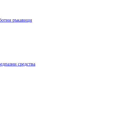
ботни ръкавици
едпазни средства