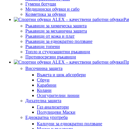
Гумени ботуши
Медицински обувки и сабо
Козметика за обувки
Ра
Ръкавици за химическа защита
Ръкавици за механична защита
Ръкавици от кожа и плат
Ръкавици за еднократно ползване
Ръкавици топени
Топло и студозащитни ръкавици
Противосрезни ръкавици
Пр
Височинна защита
Въжета и шок абсорбери
Сбруи
Карабини
Колани
Осигурителни линии
Дихателна защита
Газ анализатори
Полулицеви Маски
Еднократна употреба
Калцуни за еднократно ползване
Маски и ръкавели