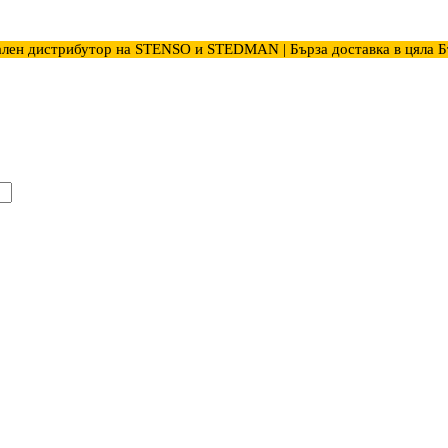
лен дистрибутор на STENSO и STEDMAN | Бърза доставка в цяла Б