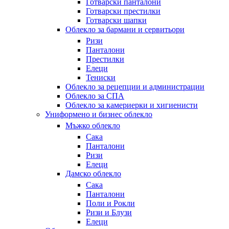
Готварски панталони
Готварски престилки
Готварски шапки
Облекло за бармани и сервитьори
Ризи
Панталони
Престилки
Елеци
Тениски
Облекло за рецепции и администрации
Облекло за СПА
Облекло за камериерки и хигиенисти
Униформено и бизнес облекло
Мъжко облекло
Сака
Панталони
Ризи
Елеци
Дамско облекло
Сака
Панталони
Поли и Рокли
Ризи и Блузи
Елеци