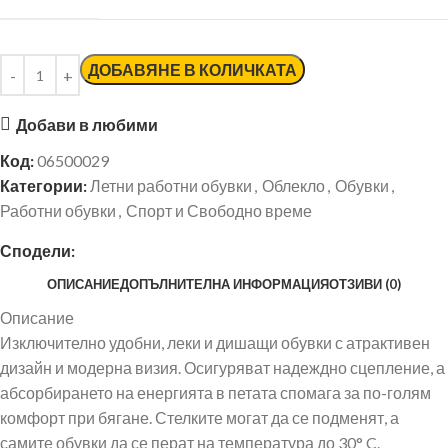
ДОБАВЯНЕ В КОЛИЧКАТА
Добави в любими
Код:
06500029
Категории:
Летни работни обувки
,
Облекло
,
Обувки
,
Работни обувки
,
Спорт и Свободно време
Сподели:
ОПИСАНИЕ
ДОПЪЛНИТЕЛНА ИНФОРМАЦИЯ
ОТЗИВИ (0)
Описание
Изключително удобни, леки и дишащи обувки с атрактивен
дизайн и модерна визия. Осигуряват надеждно сцепление, а
абсорбирането на енергията в петата спомага за по-голям
комфорт при бягане. Стелките могат да се подменят, а
самите обувки да се перат на температура до 30° C.