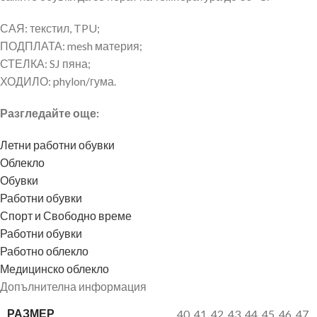
САЯ: текстил, TPU;
ПОДПЛАТА: mesh материя;
СТЕЛКА: SJ пяна;
ХОДИЛО: phylon/гума.
Разгледайте още:
Летни работни обувки
Облекло
Обувки
Работни обувки
Спорт и Свободно време
Работни обувки
Работно облекло
Медицинско облекло
Допълнителна информация
РАЗМЕР
40
,
41
,
42
,
43
,
44
,
45
,
46
,
47