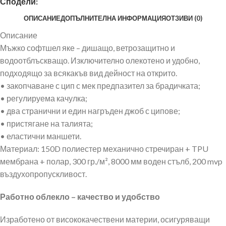
Сподели:
ОПИСАНИЕ
ДОПЪЛНИТЕЛНА ИНФОРМАЦИЯ
ОТЗИВИ (0)
Описание
Мъжко софтшел яке – дишащо, ветрозащитно и
водоотблъскващо. Изключително олекотено и удобно,
подходящо за всякакъв вид дейност на открито.
• закопчаване с цип с мек предпазител за брадичката;
• регулируема качулка;
• два странични и един нагръден джоб с ципове;
• пристягане на талията;
• еластични маншети.
Материал: 150D полиестер механично стречиран + TPU
мембрана + полар, 300 гр./м², 8000 мм воден стълб, 200 mvp
въздухопропускливост.
Работно облекло – качество и удобство
Изработено от висококачествени материи, осигуряващи