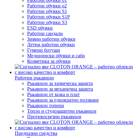
Работни обувки o1
Работни обувки o2
Работни обувки S1
Работни обувки S1P
Работни обувки S3
ESD обувки
Работни сандали
Зимни работни обувки
Летни работни обувки
Гумени ботуши
Медицински обувки и сабо
Козметика за обувки
Работни ръкавици
Ръкавици за химическа защита
Ръкавици за механична защита
Ръкавици от кожа и плат
Ръкавици за еднократно ползване
Ръкавици топени
Топло и студозащитни ръкавици
Противосрезни ръкавици
Предпазни средства