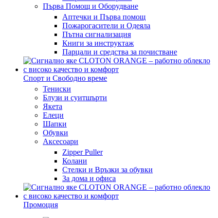
Първа Помощ и Оборудване
Аптечки и Първа помощ
Пожарогасители и Одеяла
Пътна сигнализация
Книги за инструктаж
Парцали и средства за почистване
Спорт и Свободно време
Тениски
Блузи и суитшърти
Якета
Елеци
Шапки
Обувки
Аксесоари
Zipper Puller
Колани
Стелки и Връзки за обувки
За дома и офиса
Промоция