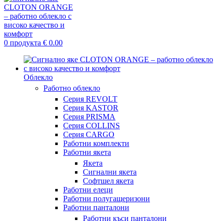
0
продукта
€
0.00
Облекло
Работно облекло
Серия REVOLT
Серия KASTOR
Серия PRISMA
Серия COLLINS
Серия CARGO
Работни комплекти
Работни якета
Якета
Сигнални якета
Софтшел якета
Работни елеци
Работни полугащеризони
Работни панталони
Работни къси панталони