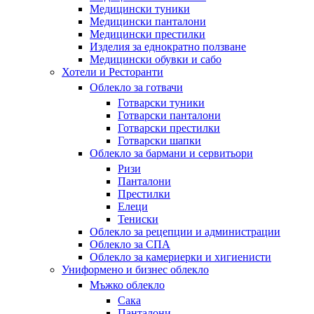
Медицински туники
Медицински панталони
Медицински престилки
Изделия за еднократно ползване
Медицински обувки и сабо
Хотели и Ресторанти
Облекло за готвачи
Готварски туники
Готварски панталони
Готварски престилки
Готварски шапки
Облекло за бармани и сервитьори
Ризи
Панталони
Престилки
Елеци
Тениски
Облекло за рецепции и администрации
Облекло за СПА
Облекло за камериерки и хигиенисти
Униформено и бизнес облекло
Мъжко облекло
Сака
Панталони