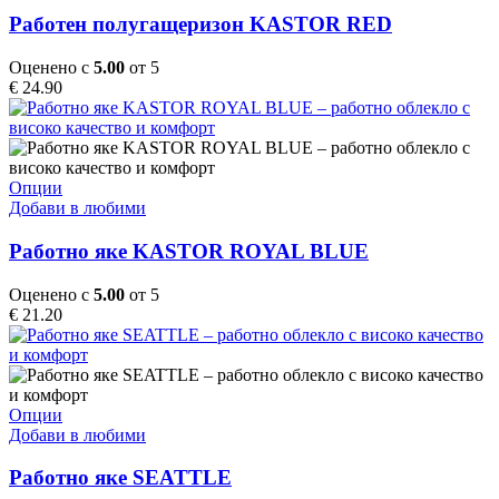
has
page
multiple
Работен полугащеризон KASTOR RED
variants.
The
Оценено с
5.00
от 5
options
€
24.90
may
be
chosen
on
the
This
Опции
product
product
Добави в любими
page
has
multiple
Работно яке KASTOR ROYAL BLUE
variants.
The
Оценено с
5.00
от 5
options
€
21.20
may
be
chosen
on
the
This
Опции
product
product
Добави в любими
page
has
multiple
Работно яке SEATTLE
variants.