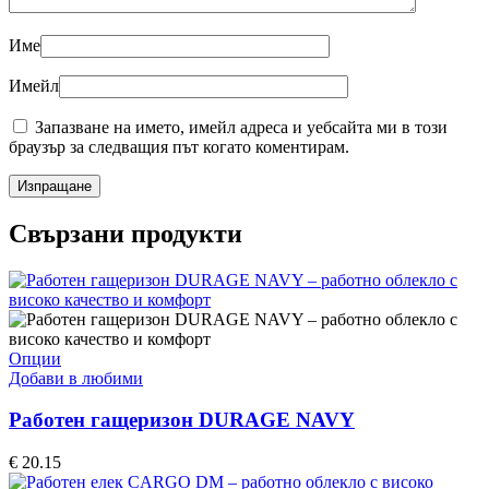
Име
Имейл
Запазване на името, имейл адреса и уебсайта ми в този
браузър за следващия път когато коментирам.
Свързани продукти
This
Опции
product
Добави в любими
has
multiple
Работен гащеризон DURAGE NAVY
variants.
The
€
20.15
options