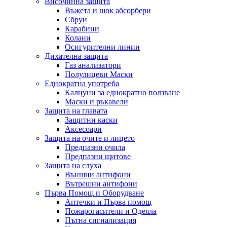
Височинна защита
Въжета и шок абсорбери
Сбруи
Карабини
Колани
Осигурителни линии
Дихателна защита
Газ анализатори
Полулицеви Маски
Еднократна употреба
Калцуни за еднократно ползване
Маски и ръкавели
Защита на главата
Защитни каски
Аксесоари
Защита на очите и лицето
Предпазни очила
Предпазни щитове
Защита на слуха
Външни антифони
Вътрешни антифони
Първа Помощ и Оборудване
Аптечки и Първа помощ
Пожарогасители и Одеяла
Пътна сигнализация