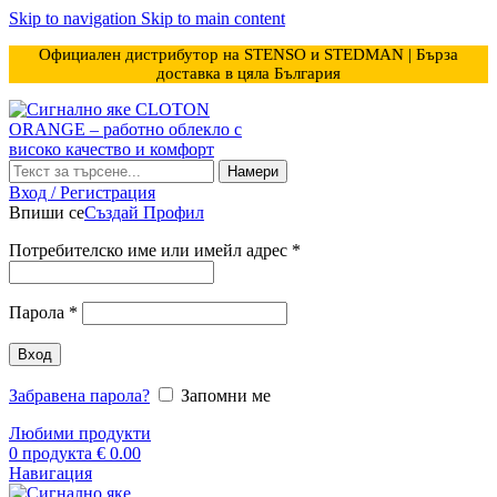
Skip to navigation
Skip to main content
Официален дистрибутор на STENSO и STEDMAN | Бърза
доставка в цяла България
Намери
Вход / Регистрация
Впиши се
Създай Профил
Задължително
Потребителско име или имейл адрес
*
Задължително
Парола
*
Вход
Забравена парола?
Запомни ме
Любими продукти
0
продукта
€
0.00
Навигация