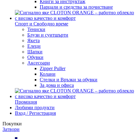
Книги за инструктаж
Парцали и средства за почистване
Спорт и Свободно време
Тениски
Блузи и суитшърти
Якета
Елеци
Шапки
Обувки
Аксесоари
Zipper Puller
Колани
Стелки и Връзки за обувки
За дома и офиса
Промоция
Любими продукти
Вход / Регистрация
Покупки
Затвори