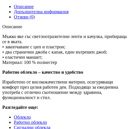
Описание
Допълнителна информация
Отзиви (0)
Описание
Мъжко яке със светлоотразителни ленти и качулка, прибираща
се в яката.
• закопчаване с цип и пластрон;
• два странични джоба с капак, един вътрешен джоб;
• еластичен маншет;
Материал: 100 % полиестер
Работно облекло – качество и удобство
Изработено от висококачествени материи, осигуряващи
комфорт през целия работен ден. Подходящо за ежедневна
употреба с отлично съотношение между здравина,
функционалност и стил.
Разгледайте още:
Облекло
Работно облекло
Сигнални облекла