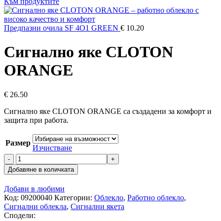
price
цена
Към продуктите
was:
е:
€ 24.70.
€ 20.99.
Предпазни очила SF 4О1 GREEN
€
10.20
Сигнално яке CLOTON
ORANGE
€
26.50
Сигнално яке CLOTON ORANGE са създадени за комфорт и
защита при работа.
Размер
Изчистване
количество
за
Добавяне в количката
Сигнално
яке
Добави в любими
CLOTON
Код:
09200040
Категории:
Облекло
,
Работно облекло
,
ORANGE
Сигнални облекла
,
Сигнални якета
Сподели: