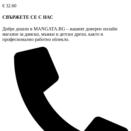
The
€
32.60
options
may
СВЪРЖЕТЕ СЕ С НАС
be
chosen
Добре дошли в MANGATA.BG – вашият доверен онлайн
on
магазин за дамски, мъжки и детски дрехи, както и
the
професионално работно облекло.
product
page