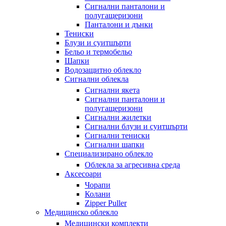
Сигнални панталони и
полугащеризони
Панталони и дънки
Тениски
Блузи и суитшърти
Бельо и термобельо
Шапки
Водозащитно облекло
Сигнални облекла
Сигнални якета
Сигнални панталони и
полугащеризони
Сигнални жилетки
Сигнални блузи и суитшърти
Сигнални тениски
Сигнални шапки
Специализирано облекло
Облекла за агресивна среда
Аксесоари
Чорапи
Колани
Zipper Puller
Медицинско облекло
Медицински комплекти