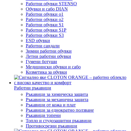
Работни обувки STENSO
Обувки и сабо DIAN
Работни обувки o1
Работни обувки o2
Работни обувки S1
Работни обувки S1P
Работни обувки S3
ESD обувки
Работни сандали
Зимни работни обувки
Летни работни обувки
Гумени ботуши
Медицински обувки и сабо
Козметика за обувки
Работни ръкавици
Ръкавици за химическа защита
Ръкавици за механична защита
Ръкавици от кожа и плат
Ръкавици за еднократно ползване
Ръкавици топени
Топло и студозащитни ръкавици
Противосрезни ръкавици