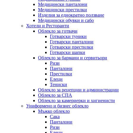
Медицински панталони
Медицински престилки
Изделия за еднократно ползване
Медицински обувки и сабо
Хотели и Ресторанти
Облекло за готвачи
Готварски туники
Готварски панталони
Готварски престилки
Готварски шапки
Облекло за бармани и сервитьори
Ризи
Панталони
Престилки
Елеци
Тениски
Облекло за рецепции и администрации
Облекло за СПА
Облекло за камериерки и хигиенисти
Униформено и бизнес облекло
Мъжко облекло
Сака
Панталони
Ризи
Елеци