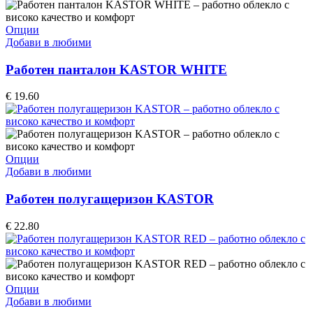
€ 15.90.
€ 12.72.
on
the
This
Опции
product
product
Добави в любими
page
has
multiple
Работен панталон KASTOR WHITE
variants.
The
€
19.60
options
may
be
chosen
on
This
Опции
the
product
Добави в любими
product
has
page
multiple
Работен полугащеризон KASTOR
variants.
The
€
22.80
options
may
be
chosen
on
This
Опции
the
product
Добави в любими
product