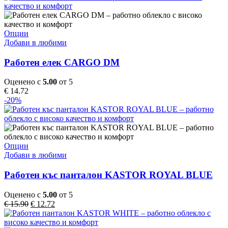
may
be
chosen
on
This
Опции
the
product
Добави в любими
product
has
page
multiple
Работен елек CARGO DM
variants.
The
Оценено с
5.00
от 5
options
€
14.72
may
-20%
be
chosen
on
the
product
This
Опции
page
product
Добави в любими
has
multiple
Работен къс панталон KASTOR ROYAL BLUE
variants.
The
Оценено с
5.00
от 5
options
Original
Текущата
€
15.90
€
12.72
may
price
цена
be
was:
е:
chosen