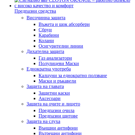
Предпазни средства
Височинна защита
Въжета и шок абсорбери
Сбруи
Карабини
Колани
Осигурителни линии
Дихателна защита
Газ анализатори
Полулицеви Маски
Еднократна употреба
Калцуни за еднократно ползване
Маски и ръкавели
Защита на главата
Защитни каски
Аксесоари
Защита на очите и лицето
Предпазни очила
Предпазни щитове
Защита на слуха
Външни антифони
Вътрешни антифони