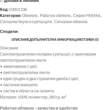
Добави в любими
Код:
03001108
Категории:
Облекло
,
Работно облекло
,
Серия PRISMA
,
Сигнални блузи и суитшърти
,
Сигнални облекла
Сподели:
ОПИСАНИЕ
ДОПЪЛНИТЕЛНА ИНФОРМАЦИЯ
ОТЗИВИ (0)
Описание
Светлоотразителен поларен суитшърт, с принтирани
светлоотразителни ленти.
• закопчаване с цип;
• светлоотразителни ленти;
• един гръден и два странични джоба с цип;
• ластични маншети;
• ластик в областа на талията.
Материя: 100% полиестер, 280 гр./м²
Работно облекло – качество и удобство