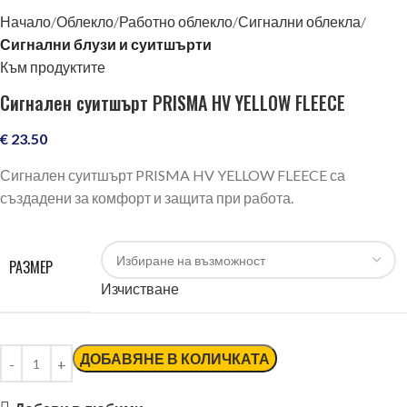
Начало
Облекло
Работно облекло
Сигнални облекла
Сигнални блузи и суитшърти
Към продуктите
Сигнален суитшърт PRISMA HV YELLOW FLEECE
€
23.50
Сигнален суитшърт PRISMA HV YELLOW FLEECE са
създадени за комфорт и защита при работа.
РАЗМЕР
Изчистване
ДОБАВЯНЕ В КОЛИЧКАТА