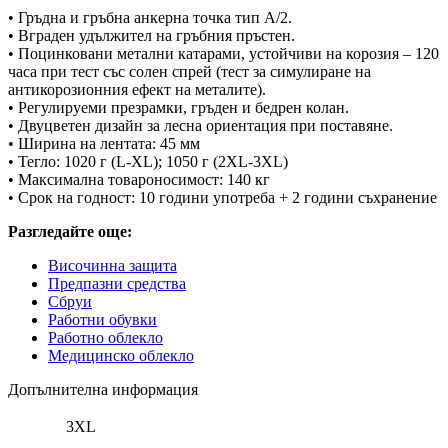
• Гръдна и гръбна анкерна точка тип А/2.
• Вграден удължител на гръбния пръстен.
• Поцинковани метални катарами, устойчиви на корозия – 120
часа при тест със солен спрей (тест за симулиране на
антикорозионния ефект на металите).
• Регулируеми презрамки, гръден и бедрен колан.
• Двуцветен дизайн за лесна ориентация при поставяне.
• Ширина на лентата: 45 мм
• Тегло: 1020 г (L-XL); 1050 г (2XL-3XL)
• Максимална товароносимост: 140 кг
• Срок на годност: 10 години употреба + 2 години съхранение
Разгледайте още:
Височинна защита
Предпазни средства
Сбруи
Работни обувки
Работно облекло
Медицинско облекло
Допълнителна информация
3XL