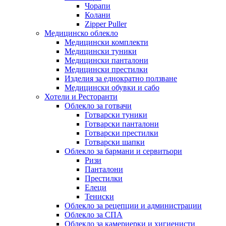
Чорапи
Колани
Zipper Puller
Медицинско облекло
Медицински комплекти
Медицински туники
Медицински панталони
Медицински престилки
Изделия за еднократно ползване
Медицински обувки и сабо
Хотели и Ресторанти
Облекло за готвачи
Готварски туники
Готварски панталони
Готварски престилки
Готварски шапки
Облекло за бармани и сервитьори
Ризи
Панталони
Престилки
Елеци
Тениски
Облекло за рецепции и администрации
Облекло за СПА
Облекло за камериерки и хигиенисти