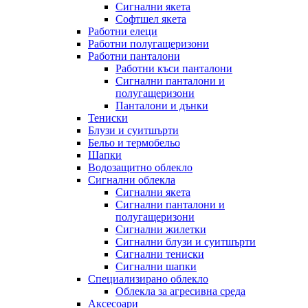
Сигнални якета
Софтшел якета
Работни елеци
Работни полугащеризони
Работни панталони
Работни къси панталони
Сигнални панталони и
полугащеризони
Панталони и дънки
Тениски
Блузи и суитшърти
Бельо и термобельо
Шапки
Водозащитно облекло
Сигнални облекла
Сигнални якета
Сигнални панталони и
полугащеризони
Сигнални жилетки
Сигнални блузи и суитшърти
Сигнални тениски
Сигнални шапки
Специализирано облекло
Облекла за агресивна среда
Аксесоари