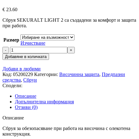
€
23.60
Сбруя SEKURALT LIGHT 2 са създадени за комфорт и защита
при работа.
Размер
Изчистване
количество
за
Добавяне в количката
Сбруя
SEKURALT
Добави в любими
LIGHT
Код:
05200229
Категории:
Височинна защита
,
Предпазни
2
средства
,
Сбруи
Сподели:
Описание
Допълнителна информация
Отзиви (0)
Описание
Сбруя за обезопасяване при работа на височина с олекотена
конструкция.