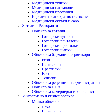
Медицински туники
Медицински панталони
Медицински престилки
Изделия за еднократно ползване
Медицински обувки и сабо
Хотели и Ресторанти
Облекло за готвачи
Готварски туники
Готварски панталони
Готварски престилки
Готварски шапки
Облекло за бармани и сервитьори
Ризи
Панталони
Престилки
Елеци
Тениски
Облекло за рецепции и администрации
Облекло за СПА
Облекло за камериерки и хигиенисти
Униформено и бизнес облекло
Мъжко облекло
Сака
Панталони