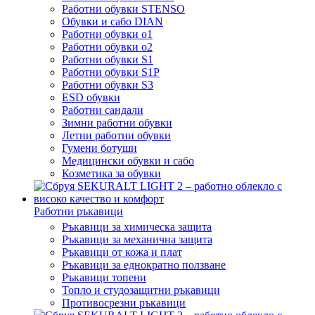
Работни обувки STENSO
Обувки и сабо DIAN
Работни обувки o1
Работни обувки o2
Работни обувки S1
Работни обувки S1P
Работни обувки S3
ESD обувки
Работни сандали
Зимни работни обувки
Летни работни обувки
Гумени ботуши
Медицински обувки и сабо
Козметика за обувки
Работни ръкавици
Ръкавици за химическа защита
Ръкавици за механична защита
Ръкавици от кожа и плат
Ръкавици за еднократно ползване
Ръкавици топени
Топло и студозащитни ръкавици
Противосрезни ръкавици