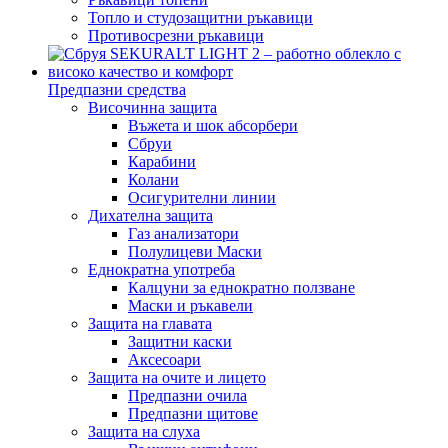
Топло и студозащитни ръкавици
Противосрезни ръкавици
Предпазни средства
Височинна защита
Въжета и шок абсорбери
Сбруи
Карабини
Колани
Осигурителни линии
Дихателна защита
Газ анализатори
Полулицеви Маски
Еднократна употреба
Калцуни за еднократно ползване
Маски и ръкавели
Защита на главата
Защитни каски
Аксесоари
Защита на очите и лицето
Предпазни очила
Предпазни щитове
Защита на слуха