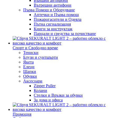
Външни антифони
Вътрешни антифони
Първа Помощ и Оборудване
Аптечки и Първа помощ
Пожарогасители и Одеяла
Пътна сигнализация
Книги за инструктаж
Парцали и средства за почистване
Спорт и Свободно време
Тениски
Блузи и суитшърти
Якета
Елеци
Шапки
Обувки
Аксесоари
Zipper Puller
Колани
Стелки и Връзки за обувки
За дома и офиса
Промоция