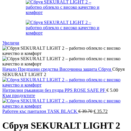
Увеличи
Начало
Предпазни средства
Височинна защита
Сбруи
Сбруя
SEKURALT LIGHT 2
Нитрилни ръкавици без пудра PPS ROSE SAFE PF
€
5.00
Към продуктите
Original
Текущата
Работен къс панталон TASK BLACK
€
39.70
€
35.72
price
цена
was:
е:
Сбруя SEKURALT LIGHT 2
€ 39.70.
€ 35.72.