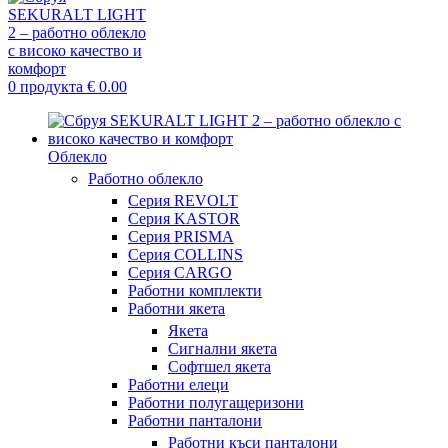
0
продукта
€
0.00
Облекло
Работно облекло
Серия REVOLT
Серия KASTOR
Серия PRISMA
Серия COLLINS
Серия CARGO
Работни комплекти
Работни якета
Якета
Сигнални якета
Софтшел якета
Работни елеци
Работни полугащеризони
Работни панталони
Работни къси панталони