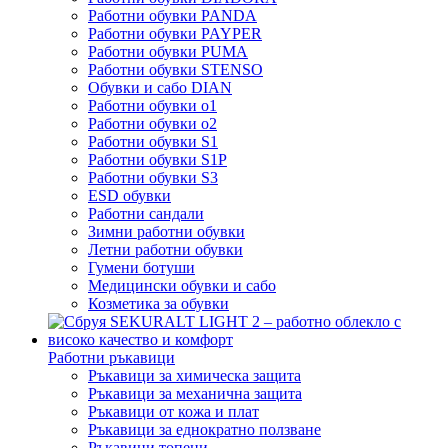
Работни обувки PANDA
Работни обувки PAYPER
Работни обувки PUMA
Работни обувки STENSO
Обувки и сабо DIAN
Работни обувки o1
Работни обувки o2
Работни обувки S1
Работни обувки S1P
Работни обувки S3
ESD обувки
Работни сандали
Зимни работни обувки
Летни работни обувки
Гумени ботуши
Медицински обувки и сабо
Козметика за обувки
Работни ръкавици
Ръкавици за химическа защита
Ръкавици за механична защита
Ръкавици от кожа и плат
Ръкавици за еднократно ползване
Ръкавици топени