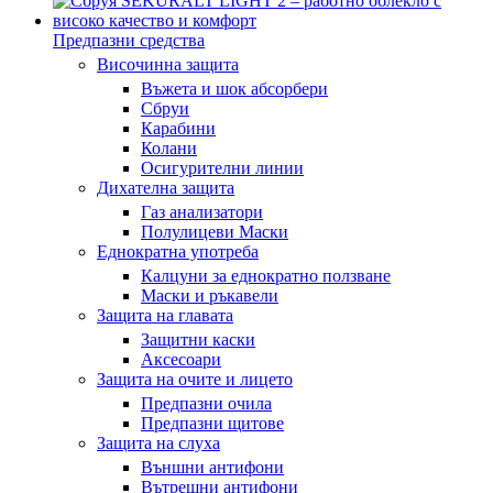
Предпазни средства
Височинна защита
Въжета и шок абсорбери
Сбруи
Карабини
Колани
Осигурителни линии
Дихателна защита
Газ анализатори
Полулицеви Маски
Еднократна употреба
Калцуни за еднократно ползване
Маски и ръкавели
Защита на главата
Защитни каски
Аксесоари
Защита на очите и лицето
Предпазни очила
Предпазни щитове
Защита на слуха
Външни антифони
Вътрешни антифони