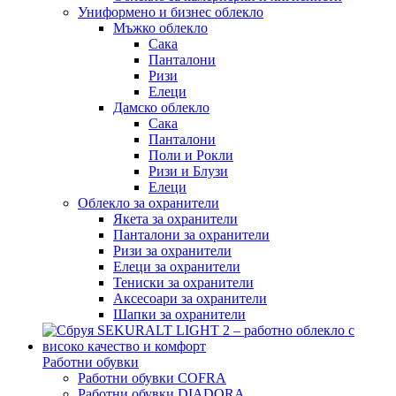
Униформено и бизнес облекло
Мъжко облекло
Сака
Панталони
Ризи
Елеци
Дамско облекло
Сака
Панталони
Поли и Рокли
Ризи и Блузи
Елеци
Облекло за охранители
Якета за охранители
Панталони за охранители
Ризи за охранители
Елеци за охранители
Тениски за охранители
Аксесоари за охранители
Шапки за охранители
Работни обувки
Работни обувки COFRA
Работни обувки DIADORA