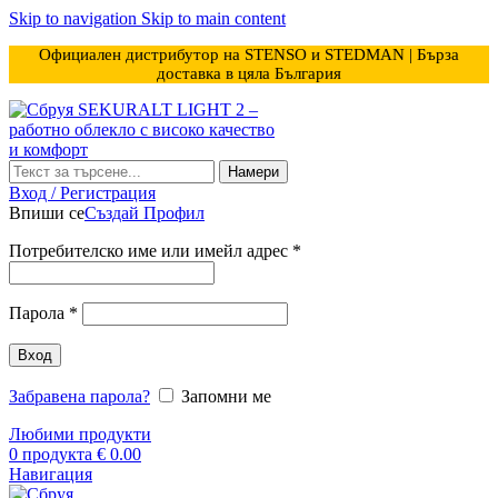
Skip to navigation
Skip to main content
Официален дистрибутор на STENSO и STEDMAN | Бърза
доставка в цяла България
Намери
Вход / Регистрация
Впиши се
Създай Профил
Задължително
Потребителско име или имейл адрес
*
Задължително
Парола
*
Вход
Забравена парола?
Запомни ме
Любими продукти
0
продукта
€
0.00
Навигация