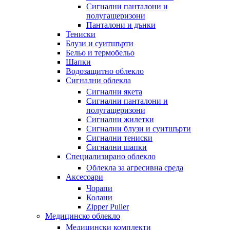
Сигнални панталони и
полугащеризони
Панталони и дънки
Тениски
Блузи и суитшърти
Бельо и термобельо
Шапки
Водозащитно облекло
Сигнални облекла
Сигнални якета
Сигнални панталони и
полугащеризони
Сигнални жилетки
Сигнални блузи и суитшърти
Сигнални тениски
Сигнални шапки
Специализирано облекло
Облекла за агресивна среда
Аксесоари
Чорапи
Колани
Zipper Puller
Медицинско облекло
Медицински комплекти