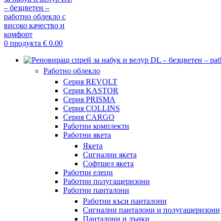
0
продукта
€
0.00
Работно облекло
Серия REVOLT
Серия KASTOR
Серия PRISMA
Серия COLLINS
Серия CARGO
Работни комплекти
Работни якета
Якета
Сигнални якета
Софтшел якета
Работни елеци
Работни полугащеризони
Работни панталони
Работни къси панталони
Сигнални панталони и полугащеризони
Панталони и дънки