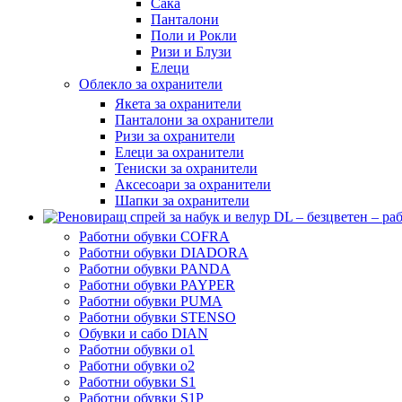
Сака
Панталони
Поли и Рокли
Ризи и Блузи
Елеци
Облекло за охранители
Якета за охранители
Панталони за охранители
Ризи за охранители
Елеци за охранители
Тениски за охранители
Аксесоари за охранители
Шапки за охранители
Работни обувки COFRA
Работни обувки DIADORA
Работни обувки PANDA
Работни обувки PAYPER
Работни обувки PUMA
Работни обувки STENSO
Обувки и сабо DIAN
Работни обувки o1
Работни обувки o2
Работни обувки S1
Работни обувки S1P