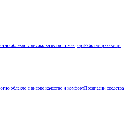
Работни ръкавици
Предпазни средства