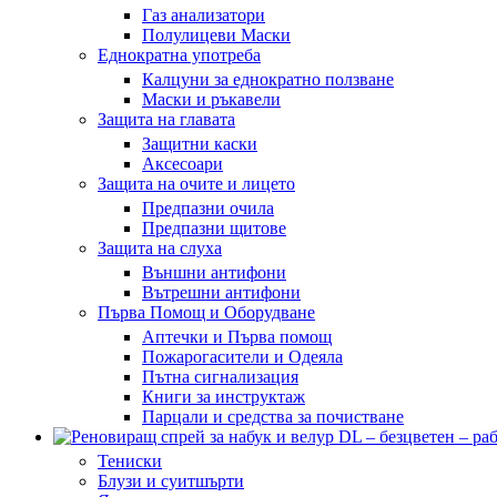
Газ анализатори
Полулицеви Маски
Еднократна употреба
Калцуни за еднократно ползване
Маски и ръкавели
Защита на главата
Защитни каски
Аксесоари
Защита на очите и лицето
Предпазни очила
Предпазни щитове
Защита на слуха
Външни антифони
Вътрешни антифони
Първа Помощ и Оборудване
Аптечки и Първа помощ
Пожарогасители и Одеяла
Пътна сигнализация
Книги за инструктаж
Парцали и средства за почистване
Тениски
Блузи и суитшърти