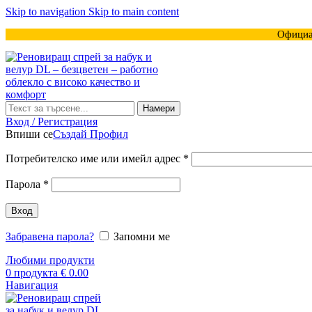
Skip to navigation
Skip to main content
Официа
Намери
Вход / Регистрация
Впиши се
Създай Профил
Задължително
Потребителско име или имейл адрес
*
Задължително
Парола
*
Вход
Забравена парола?
Запомни ме
Любими продукти
0
продукта
€
0.00
Навигация