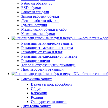
Работни обувки S3
ESD обувки
Работни сандали
Зимни работни обувки
Летни работни обувки
Гумени ботуши
Медицински обувки и сабо
Козметика за обувки
Ръкавици за химическа защита
Ръкавици за механична защита
Ръкавици от кожа и плат
Ръкавици за еднократно ползване
Ръкавици топени
Топло и студозащитни ръкавици
Противосрезни ръкавици
Височинна защита
Въжета и шок абсорбери
Сбруи
Карабини
Колани
Осигурителни линии
Дихателна защита