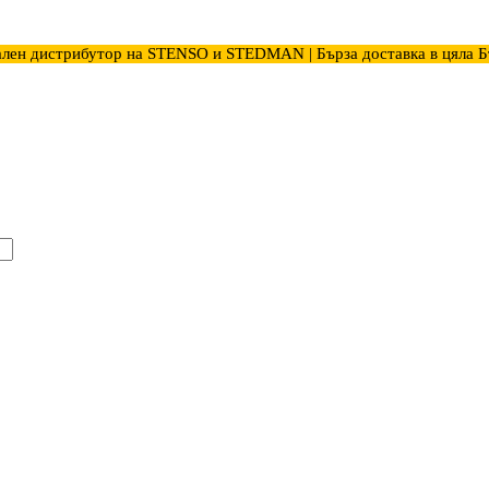
лен дистрибутор на STENSO и STEDMAN | Бърза доставка в цяла Б