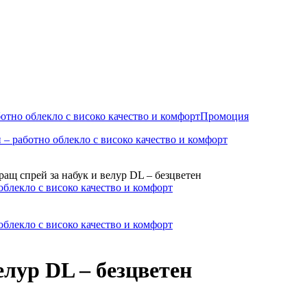
Промоция
ащ спрей за набук и велур DL – безцветен
елур DL – безцветен