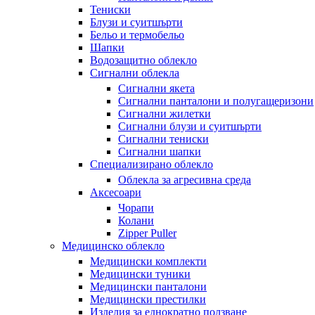
Тениски
Блузи и суитшърти
Бельо и термобельо
Шапки
Водозащитно облекло
Сигнални облекла
Сигнални якета
Сигнални панталони и полугащеризони
Сигнални жилетки
Сигнални блузи и суитшърти
Сигнални тениски
Сигнални шапки
Специализирано облекло
Облекла за агресивна среда
Аксесоари
Чорапи
Колани
Zipper Puller
Медицинско облекло
Медицински комплекти
Медицински туники
Медицински панталони
Медицински престилки
Изделия за еднократно ползване