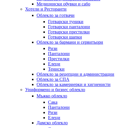
Медицински обувки и сабо
Хотели и Ресторанти
Облекло за готвачи
Готварски туники
Готварски панталони
Готварски престилки
Готварски шапки
Облекло за бармани и сервитьори
Ризи
Панталони
Престилки
Елеци
Тениски
Облекло за рецепции и администрации
Облекло за СПА
Облекло за камериерки и хигиенисти
Униформено и бизнес облекло
Мъжко облекло
Сака
Панталони
Ризи
Елеци
Дамско облекло