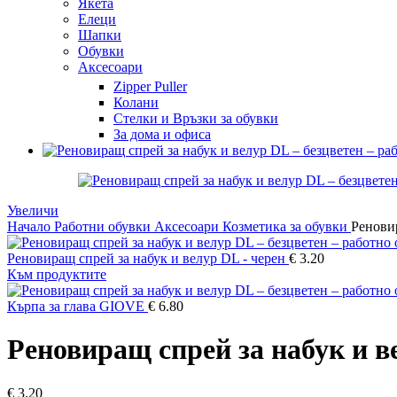
Якета
Елеци
Шапки
Обувки
Аксесоари
Zipper Puller
Колани
Стелки и Връзки за обувки
За дома и офиса
Увеличи
Начало
Работни обувки
Аксесоари
Козметика за обувки
Реновир
Реновиращ спрей за набук и велур DL - черен
€
3.20
Към продуктите
Кърпа за глава GIOVE
€
6.80
Реновиращ спрей за набук и в
€
3.20