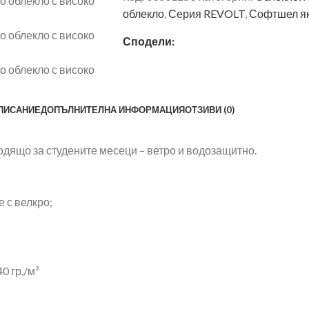
облекло
,
Серия REVOLT
,
Софтшел я
Сподели:
ПИСАНИЕ
ДОПЪЛНИТЕЛНА ИНФОРМАЦИЯ
ОТЗИВИ (0)
ходящо за студените месеци – ветро и водозащитно.
 с велкро;
0 гр./м²