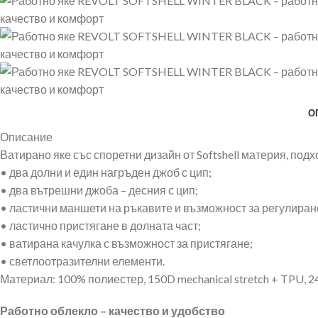
О
Описание
Ватирано яке със споретни дизайн от Softshell материя, под
• два долни и един нагръден джоб с цип;
• два вътрешни джоба – десния с цип;
• ластични маншети на ръкавите и възможност за регулиране
• ластично пристягане в долната част;
• ватирана качулка с възможност за пристягане;
• светлоотразителни елементи.
Материал: 100% полиестер, 150D mechanical stretch + TPU, 24
Работно облекло – качество и удобство