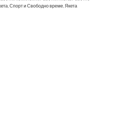
кета
,
Спорт и Свободно време
,
Якета