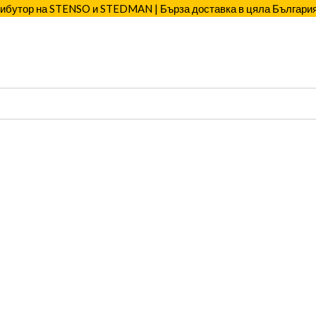
бутор на STENSO и STEDMAN | Бърза доставка в цяла Българи