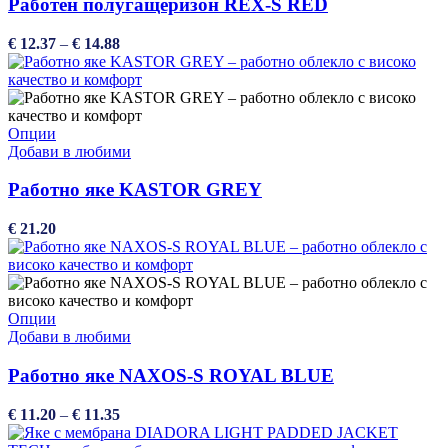
multiple
Работен полугащеризон REX-S RED
variants.
The
Price
€
12.37
–
€
14.88
options
range:
may
€ 12.37
be
through
chosen
€ 14.88
on
This
Опции
the
product
Добави в любими
product
has
page
multiple
Работно яке KASTOR GREY
variants.
The
€
21.20
options
may
be
chosen
on
This
Опции
the
product
Добави в любими
product
has
page
multiple
Работно яке NAXOS-S ROYAL BLUE
variants.
The
Price
€
11.20
–
€
11.35
options
range:
may