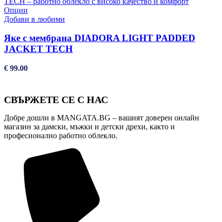
€ 11.20
be
This
through
Опции
chosen
product
€ 11.35
Добави в любими
on
has
the
multiple
Яке с мембрана DIADORA LIGHT PADDED
product
variants.
JACKET TECH
page
The
options
€
99.00
may
be
chosen
СВЪРЖЕТЕ СЕ С НАС
on
the
product
Добре дошли в MANGATA.BG – вашият доверен онлайн
page
магазин за дамски, мъжки и детски дрехи, както и
професионално работно облекло.