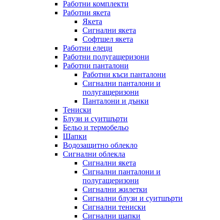
Работни комплекти
Работни якета
Якета
Сигнални якета
Софтшел якета
Работни елеци
Работни полугащеризони
Работни панталони
Работни къси панталони
Сигнални панталони и
полугащеризони
Панталони и дънки
Тениски
Блузи и суитшърти
Бельо и термобельо
Шапки
Водозащитно облекло
Сигнални облекла
Сигнални якета
Сигнални панталони и
полугащеризони
Сигнални жилетки
Сигнални блузи и суитшърти
Сигнални тениски
Сигнални шапки