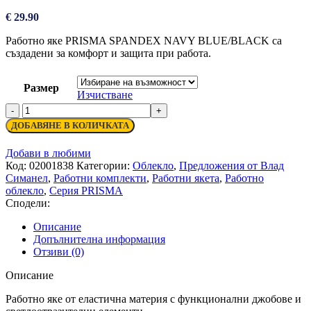
€
29.90
Работно яке PRISMA SPANDEX NAVY BLUE/BLACK са
създадени за комфорт и защита при работа.
Размер
Изчистване
количество
за
ДОБАВЯНЕ В КОЛИЧКАТА
Работно
яке
Добави в любими
PRISMA
Код:
02001838
Категории:
Облекло
,
Предложения от Влад
SPANDEX
Симанел
,
Работни комплекти
,
Работни якета
,
Работно
NAVY
облекло
,
Серия PRISMA
BLUE/BLACK
Сподели:
Описание
Допълнителна информация
Отзиви (0)
Описание
Работно яке от еластична материя с функционални джобове и