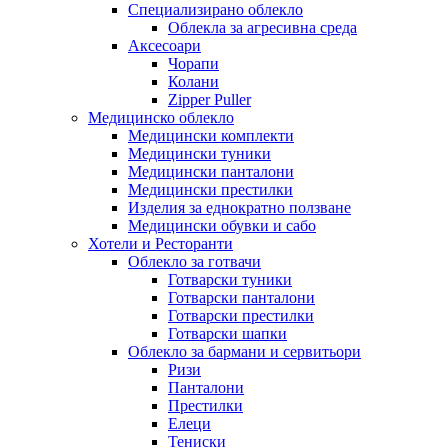
Специализирано облекло
Облекла за агресивна среда
Аксесоари
Чорапи
Колани
Zipper Puller
Медицинско облекло
Медицински комплекти
Медицински туники
Медицински панталони
Медицински престилки
Изделия за еднократно ползване
Медицински обувки и сабо
Хотели и Ресторанти
Облекло за готвачи
Готварски туники
Готварски панталони
Готварски престилки
Готварски шапки
Облекло за бармани и сервитьори
Ризи
Панталони
Престилки
Елеци
Тениски