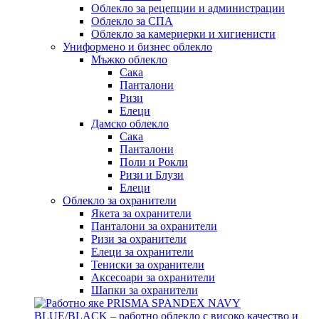
Облекло за рецепции и администрации
Облекло за СПА
Облекло за камериерки и хигиенисти
Униформено и бизнес облекло
Мъжко облекло
Сака
Панталони
Ризи
Елеци
Дамско облекло
Сака
Панталони
Поли и Рокли
Ризи и Блузи
Елеци
Облекло за охранители
Якета за охранители
Панталони за охранители
Ризи за охранители
Елеци за охранители
Тениски за охранители
Аксесоари за охранители
Шапки за охранители