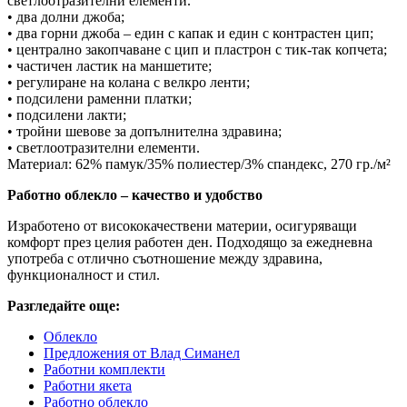
светлоотразителни елементи.
• два долни джоба;
• два горни джоба – един с капак и един с контрастен цип;
• централно закопчаване с цип и пластрон с тик-так копчета;
• частичен ластик на маншетите;
• регулиране на колана с велкро ленти;
• подсилени раменни платки;
• подсилени лакти;
• тройни шевове за допълнителна здравина;
• светлоотразителни елементи.
Материал: 62% памук/35% полиестер/3% спандекс, 270 гр./м²
Работно облекло – качество и удобство
Изработено от висококачествени материи, осигуряващи
комфорт през целия работен ден. Подходящо за ежедневна
употреба с отлично съотношение между здравина,
функционалност и стил.
Разгледайте още:
Облекло
Предложения от Влад Симанел
Работни комплекти
Работни якета
Работно облекло