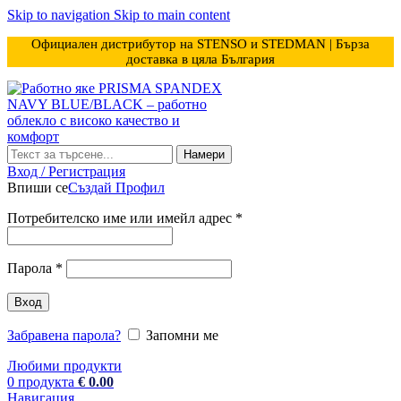
Skip to navigation
Skip to main content
Официален дистрибутор на STENSO и STEDMAN | Бърза
доставка в цяла България
Намери
Вход / Регистрация
Впиши се
Създай Профил
Задължително
Потребителско име или имейл адрес
*
Задължително
Парола
*
Вход
Забравена парола?
Запомни ме
Любими продукти
0
продукта
€
0.00
Навигация