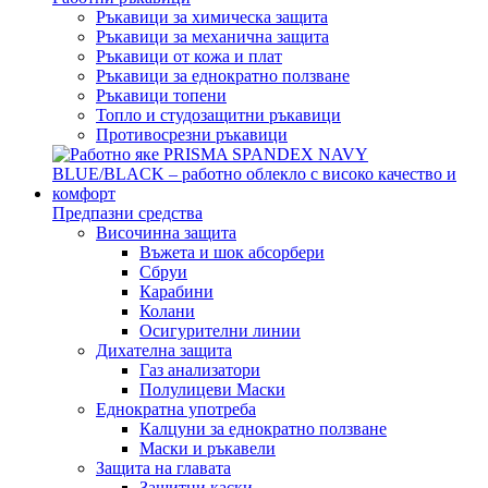
Ръкавици за химическа защита
Ръкавици за механична защита
Ръкавици от кожа и плат
Ръкавици за еднократно ползване
Ръкавици топени
Топло и студозащитни ръкавици
Противосрезни ръкавици
Предпазни средства
Височинна защита
Въжета и шок абсорбери
Сбруи
Карабини
Колани
Осигурителни линии
Дихателна защита
Газ анализатори
Полулицеви Маски
Еднократна употреба
Калцуни за еднократно ползване
Маски и ръкавели
Защита на главата
Защитни каски