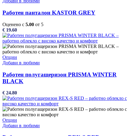
product
Добави в любими
product
has
page
multiple
Работен панталон KASTOR GREY
variants.
The
Оценено с
5.00
от 5
options
€
19.60
may
be
chosen
on
the
This
Опции
product
product
Добави в любими
page
has
multiple
Работен полугащеризон PRISMA WINTER
variants.
BLACK
The
options
€
24.80
may
be
chosen
on
the
This
Опции
product
product
Добави в любими
page
has