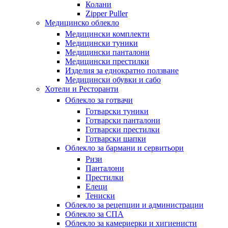
Колани
Zipper Puller
Медицинско облекло
Медицински комплекти
Медицински туники
Медицински панталони
Медицински престилки
Изделия за еднократно ползване
Медицински обувки и сабо
Хотели и Ресторанти
Облекло за готвачи
Готварски туники
Готварски панталони
Готварски престилки
Готварски шапки
Облекло за бармани и сервитьори
Ризи
Панталони
Престилки
Елеци
Тениски
Облекло за рецепции и администрации
Облекло за СПА
Облекло за камериерки и хигиенисти