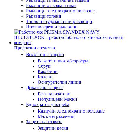
Ръкавици за механична защита
Ръкавици от кожа и плат
Ръкавици за еднократно ползване
Ръкавици топени
Топло и студозащитни ръкавици
Противосрезни ръкавици
Предпазни средства
Височинна защита
Въжета и шок абсорбери
Сбруи
Карабини
Колани
Осигурителни линии
Дихателна защита
Газ анализатори
Полулицеви Маски
Еднократна употреба
Калцуни за еднократно ползване
Маски и ръкавели
Защита на главата
Защитни каски