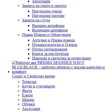
Аксесоари
Защита на очите и лицето
Предпазни очила
Предпазни щитове
Защита на слуха
Външни антифони
Вътрешни антифони
Първа Помощ и Оборудване
Аптечки и Първа помощ
Пожарогасители и Одеяла
Пътна сигнализация
Книги за инструктаж
Парцали и средства за почистване
Спорт и Свободно време
Тениски
Блузи и суитшърти
Якета
Елеци
Шапки
Обувки
Аксесоари