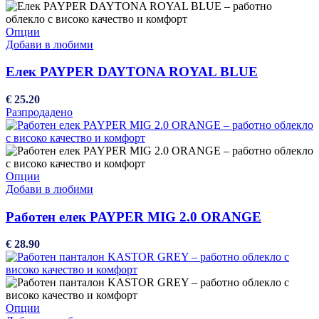
This
Опции
product
Добави в любими
has
multiple
Елек PAYPER DAYTONA ROYAL BLUE
variants.
The
€
25.20
options
Разпродадено
may
be
chosen
on
the
This
Опции
product
product
Добави в любими
page
has
multiple
Работен елек PAYPER MIG 2.0 ORANGE
variants.
The
€
28.90
options
may
be
chosen
on
This
Опции
the