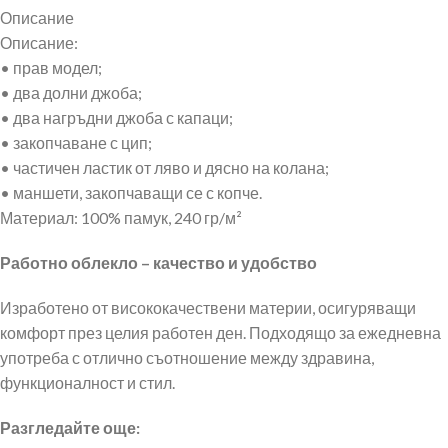
Описание
Описание:
• прав модел;
• два долни джоба;
• два нагръдни джоба с капаци;
• закопчаване с цип;
• частичен ластик от ляво и дясно на колана;
• маншети, закопчаващи се с копче.
Материал: 100% памук, 240 гр/м²
Работно облекло – качество и удобство
Изработено от висококачествени материи, осигуряващи
комфорт през целия работен ден. Подходящо за ежедневна
употреба с отлично съотношение между здравина,
функционалност и стил.
Разгледайте още: