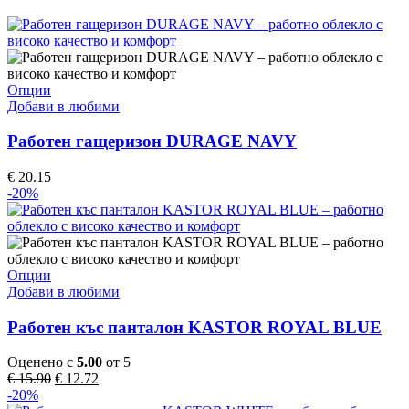
This
Опции
product
Добави в любими
has
multiple
Работен гащеризон DURAGE NAVY
variants.
The
€
20.15
options
-20%
may
be
chosen
on
the
This
Опции
product
product
Добави в любими
page
has
multiple
Работен къс панталон KASTOR ROYAL BLUE
variants.
The
Оценено с
5.00
от 5
options
Original
Текущата
€
15.90
€
12.72
may
price
цена
-20%
be