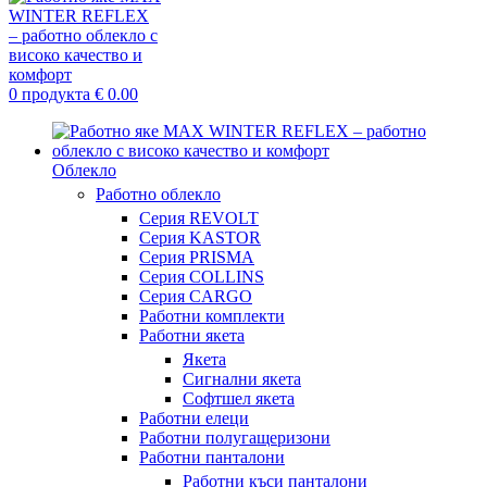
0
продукта
€
0.00
Облекло
Работно облекло
Серия REVOLT
Серия KASTOR
Серия PRISMA
Серия COLLINS
Серия CARGO
Работни комплекти
Работни якета
Якета
Сигнални якета
Софтшел якета
Работни елеци
Работни полугащеризони
Работни панталони
Работни къси панталони