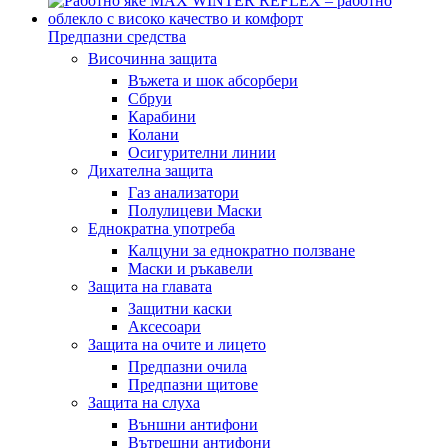
Предпазни средства
Височинна защита
Въжета и шок абсорбери
Сбруи
Карабини
Колани
Осигурителни линии
Дихателна защита
Газ анализатори
Полулицеви Маски
Еднократна употреба
Калцуни за еднократно ползване
Маски и ръкавели
Защита на главата
Защитни каски
Аксесоари
Защита на очите и лицето
Предпазни очила
Предпазни щитове
Защита на слуха
Външни антифони
Вътрешни антифони