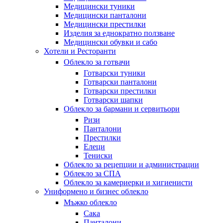
Медицински туники
Медицински панталони
Медицински престилки
Изделия за еднократно ползване
Медицински обувки и сабо
Хотели и Ресторанти
Облекло за готвачи
Готварски туники
Готварски панталони
Готварски престилки
Готварски шапки
Облекло за бармани и сервитьори
Ризи
Панталони
Престилки
Елеци
Тениски
Облекло за рецепции и администрации
Облекло за СПА
Облекло за камериерки и хигиенисти
Униформено и бизнес облекло
Мъжко облекло
Сака
Панталони