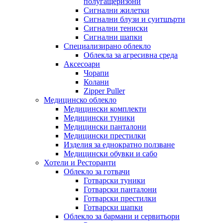
полугащеризони
Сигнални жилетки
Сигнални блузи и суитшърти
Сигнални тениски
Сигнални шапки
Специализирано облекло
Облекла за агресивна среда
Аксесоари
Чорапи
Колани
Zipper Puller
Медицинско облекло
Медицински комплекти
Медицински туники
Медицински панталони
Медицински престилки
Изделия за еднократно ползване
Медицински обувки и сабо
Хотели и Ресторанти
Облекло за готвачи
Готварски туники
Готварски панталони
Готварски престилки
Готварски шапки
Облекло за бармани и сервитьори