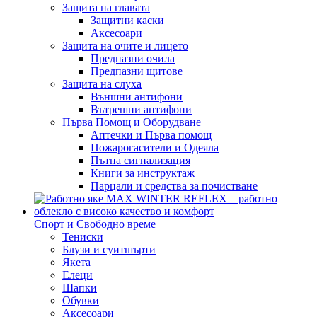
Защита на главата
Защитни каски
Аксесоари
Защита на очите и лицето
Предпазни очила
Предпазни щитове
Защита на слуха
Външни антифони
Вътрешни антифони
Първа Помощ и Оборудване
Аптечки и Първа помощ
Пожарогасители и Одеяла
Пътна сигнализация
Книги за инструктаж
Парцали и средства за почистване
Спорт и Свободно време
Тениски
Блузи и суитшърти
Якета
Елеци
Шапки
Обувки
Аксесоари