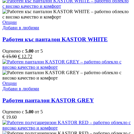
was:
е:
chosen
€ 15.90.
€ 12.72.
on
the
product
This
Опции
page
product
Добави в любими
has
multiple
Работен къс панталон KASTOR WHITE
variants.
The
Оценено с
5.00
от 5
options
Original
Текущата
€
15.90
€
12.72
may
price
цена
be
was:
е:
chosen
€ 15.90.
€ 12.72.
on
the
This
Опции
product
product
Добави в любими
page
has
multiple
Работен панталон KASTOR GREY
variants.
The
Оценено с
5.00
от 5
options
€
19.60
may
be
chosen