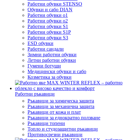
Работни обувки STENSO
Обувки и сабо DIAN
Работни обувки o1
Работни обувки o2
Работни обувки S1
Работни обувки S1P
Работни обувки S3
ESD обувки
Работни сандали
Зимни работни обувки
Летни работни обувки
Гумени ботуши
Медицински обувки и сабо
Козметика за обувки
Работни ръкавици
Ръкавици за химическа защита
Ръкавици за механична защита
Ръкавици от кожа и плат
Ръкавици за еднократно ползване
Ръкавици топени
Топло и студозащитни ръкавици
Противосрезни ръкавици