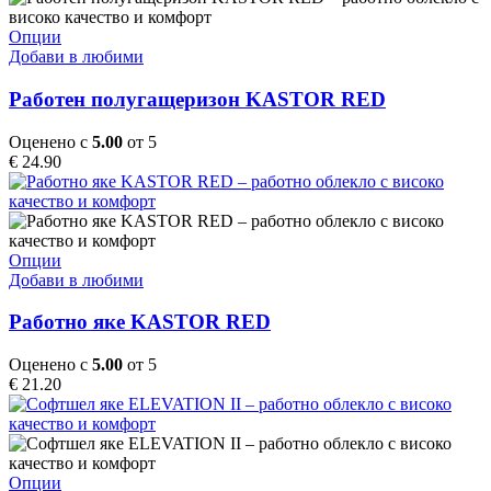
on
the
This
Опции
product
product
Добави в любими
page
has
multiple
Работен полугащеризон KASTOR RED
variants.
The
Оценено с
5.00
от 5
options
€
24.90
may
be
chosen
on
the
This
Опции
product
product
Добави в любими
page
has
multiple
Работно яке KASTOR RED
variants.
The
Оценено с
5.00
от 5
options
€
21.20
may
be
chosen
on
the
This
Опции