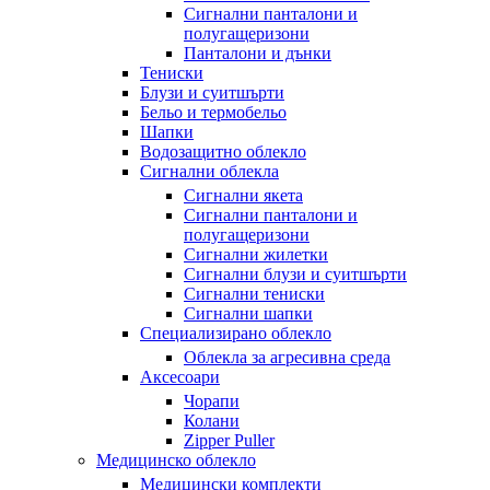
Сигнални панталони и
полугащеризони
Панталони и дънки
Тениски
Блузи и суитшърти
Бельо и термобельо
Шапки
Водозащитно облекло
Сигнални облекла
Сигнални якета
Сигнални панталони и
полугащеризони
Сигнални жилетки
Сигнални блузи и суитшърти
Сигнални тениски
Сигнални шапки
Специализирано облекло
Облекла за агресивна среда
Аксесоари
Чорапи
Колани
Zipper Puller
Медицинско облекло
Медицински комплекти