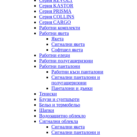
Серия REVOLT
Серия KASTOR
Серия PRISMA
Серия COLLINS
Серия CARGO
Работни комплекти
Работни якета
Якета
Сигнални якета
Софтшел якета
Работни елеци
Работни полугащеризони
Работни панталони
Работни къси панталони
Сигнални панталони и
полугащеризони
Панталони и дънки
Тениски
Блузи и суитшърти
Бельо и термобельо
Шапки
Водозащитно облекло
Сигнални облекла
Сигнални якета
Сигнални панталони и