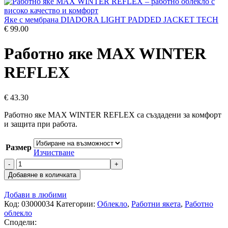
Яке с мембрана DIADORA LIGHT PADDED JACKET TECH
€
99.00
Работно яке MAX WINTER
REFLEX
€
43.30
Работно яке MAX WINTER REFLEX са създадени за комфорт
и защита при работа.
Размер
Изчистване
количество
за
Добавяне в количката
Работно
яке
Добави в любими
MAX
Код:
03000034
Категории:
Облекло
,
Работни якета
,
Работно
WINTER
облекло
REFLEX
Сподели: