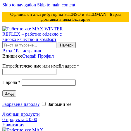
Skip to navigation
Skip to main content
Официален дистрибутор на STENSO и STEDMAN | Бърза
доставка в цяла България
Намери
Вход / Регистрация
Впиши се
Създай Профил
Задължително
Потребителско име или имейл адрес
*
Задължително
Парола
*
Вход
Забравена парола?
Запомни ме
Любими продукти
0
продукта
€
0.00
Навигация