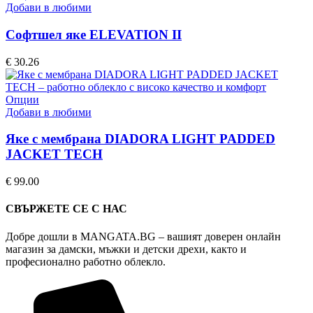
product
product
Добави в любими
page
has
multiple
Софтшел яке ELEVATION II
variants.
The
€
30.26
options
may
be
This
Опции
chosen
product
Добави в любими
on
has
the
multiple
Яке с мембрана DIADORA LIGHT PADDED
product
variants.
JACKET TECH
page
The
options
€
99.00
may
be
СВЪРЖЕТЕ СЕ С НАС
chosen
on
Добре дошли в MANGATA.BG – вашият доверен онлайн
the
магазин за дамски, мъжки и детски дрехи, както и
product
професионално работно облекло.
page