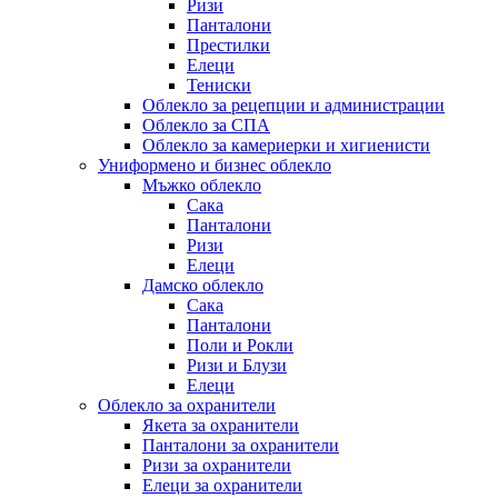
Ризи
Панталони
Престилки
Елеци
Тениски
Облекло за рецепции и администрации
Облекло за СПА
Облекло за камериерки и хигиенисти
Униформено и бизнес облекло
Мъжко облекло
Сака
Панталони
Ризи
Елеци
Дамско облекло
Сака
Панталони
Поли и Рокли
Ризи и Блузи
Елеци
Облекло за охранители
Якета за охранители
Панталони за охранители
Ризи за охранители
Елеци за охранители