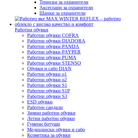
Тениски за охранители
Аксесоари за охранители
Шапки за охранители
Работни обувки
Работни обувки COFRA
Работни обувки DIADORA
Работни обувки PANDA
Работни обувки PAYPER
Работни обувки PUMA
Работни обувки STENSO
Обувки и сабо DIAN
Работни обувки o1
Работни обувки o2
Работни обувки S1
Работни обувки S1P
Работни обувки S3
ESD обувки
Работни сандали
Зимни работни обувки
Летни работни обувки
Гумени ботуши
Медицински обувки и сабо
Козметика за обувки