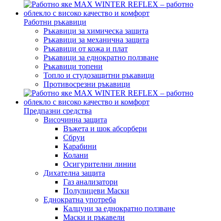
Работни ръкавици
Ръкавици за химическа защита
Ръкавици за механична защита
Ръкавици от кожа и плат
Ръкавици за еднократно ползване
Ръкавици топени
Топло и студозащитни ръкавици
Противосрезни ръкавици
Предпазни средства
Височинна защита
Въжета и шок абсорбери
Сбруи
Карабини
Колани
Осигурителни линии
Дихателна защита
Газ анализатори
Полулицеви Маски
Еднократна употреба
Калцуни за еднократно ползване
Маски и ръкавели