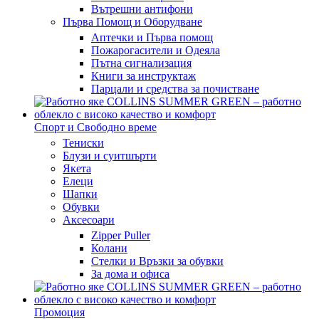
Вътрешни антифони
Първа Помощ и Оборудване
Аптечки и Първа помощ
Пожарогасители и Одеяла
Пътна сигнализация
Книги за инструктаж
Парцали и средства за почистване
Спорт и Свободно време
Тениски
Блузи и суитшърти
Якета
Елеци
Шапки
Обувки
Аксесоари
Zipper Puller
Колани
Стелки и Връзки за обувки
За дома и офиса
Промоция