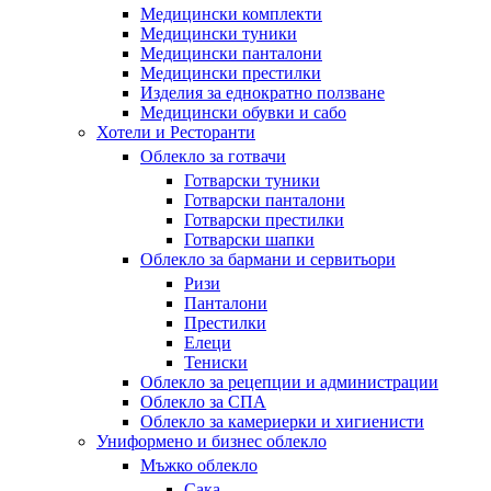
Медицински комплекти
Медицински туники
Медицински панталони
Медицински престилки
Изделия за еднократно ползване
Медицински обувки и сабо
Хотели и Ресторанти
Облекло за готвачи
Готварски туники
Готварски панталони
Готварски престилки
Готварски шапки
Облекло за бармани и сервитьори
Ризи
Панталони
Престилки
Елеци
Тениски
Облекло за рецепции и администрации
Облекло за СПА
Облекло за камериерки и хигиенисти
Униформено и бизнес облекло
Мъжко облекло
Сака