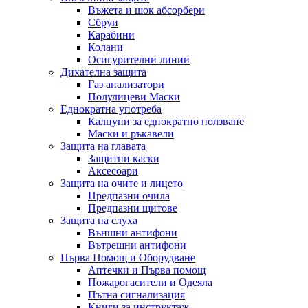
Въжета и шок абсорбери
Сбруи
Карабини
Колани
Осигурителни линии
Дихателна защита
Газ анализатори
Полулицеви Маски
Еднократна употреба
Калцуни за еднократно ползване
Маски и ръкавели
Защита на главата
Защитни каски
Аксесоари
Защита на очите и лицето
Предпазни очила
Предпазни щитове
Защита на слуха
Външни антифони
Вътрешни антифони
Първа Помощ и Оборудване
Аптечки и Първа помощ
Пожарогасители и Одеяла
Пътна сигнализация
Книги за инструктаж