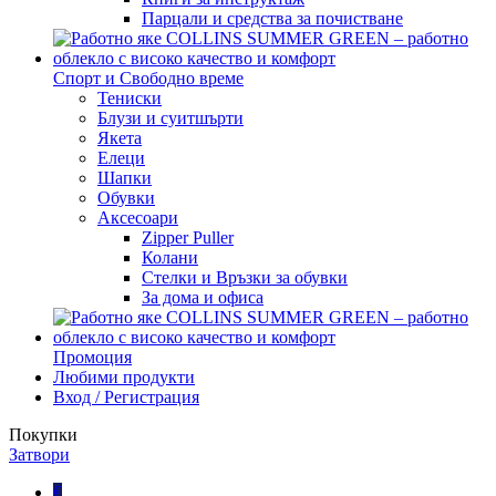
Парцали и средства за почистване
Спорт и Свободно време
Тениски
Блузи и суитшърти
Якета
Елеци
Шапки
Обувки
Аксесоари
Zipper Puller
Колани
Стелки и Връзки за обувки
За дома и офиса
Промоция
Любими продукти
Вход / Регистрация
Покупки
Затвори
€