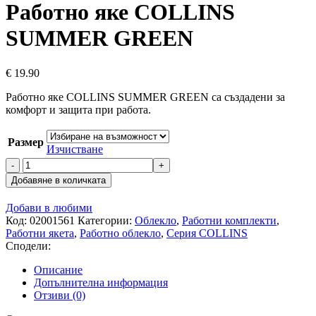
€ 16.26
Работно яке COLLINS
through
€ 16.90
SUMMER GREEN
€
19.90
Работно яке COLLINS SUMMER GREEN са създадени за
комфорт и защита при работа.
Размер
Изчистване
количество
за
Добавяне в количката
Работно
яке
Добави в любими
COLLINS
Код:
02001561
Категории:
Облекло
,
Работни комплекти
,
SUMMER
Работни якета
,
Работно облекло
,
Серия COLLINS
GREEN
Сподели:
Описание
Допълнителна информация
Отзиви (0)