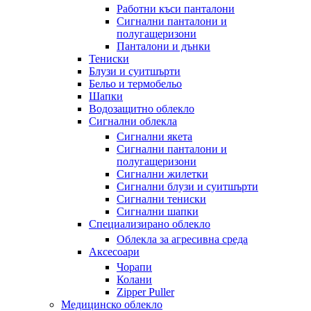
Работни къси панталони
Сигнални панталони и
полугащеризони
Панталони и дънки
Тениски
Блузи и суитшърти
Бельо и термобельо
Шапки
Водозащитно облекло
Сигнални облекла
Сигнални якета
Сигнални панталони и
полугащеризони
Сигнални жилетки
Сигнални блузи и суитшърти
Сигнални тениски
Сигнални шапки
Специализирано облекло
Облекла за агресивна среда
Аксесоари
Чорапи
Колани
Zipper Puller
Медицинско облекло