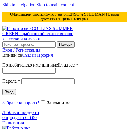
Skip to navigation
Skip to main content
Официален дистрибутор на STENSO и STEDMAN | Бърза
доставка в цяла България
Намери
Вход / Регистрация
Впиши се
Създай Профил
Задължително
Потребителско име или имейл адрес
*
Задължително
Парола
*
Вход
Забравена парола?
Запомни ме
Любими продукти
0
продукта
€
0.00
Навигация