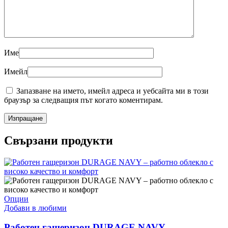
Име
Имейл
Запазване на името, имейл адреса и уебсайта ми в този
браузър за следващия път когато коментирам.
Свързани продукти
This
Опции
product
Добави в любими
has
multiple
Работен гащеризон DURAGE NAVY