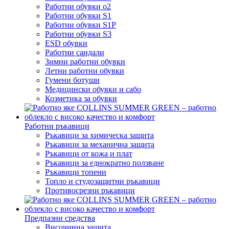
Работни обувки o2
Работни обувки S1
Работни обувки S1P
Работни обувки S3
ESD обувки
Работни сандали
Зимни работни обувки
Летни работни обувки
Гумени ботуши
Медицински обувки и сабо
Козметика за обувки
Работни ръкавици
Ръкавици за химическа защита
Ръкавици за механична защита
Ръкавици от кожа и плат
Ръкавици за еднократно ползване
Ръкавици топени
Топло и студозащитни ръкавици
Противосрезни ръкавици
Предпазни средства
Височинна защита