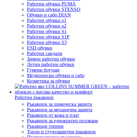
Работни обувки PUMA
Работни обувки STENSO
Обувки и сабо DIAN
Работни обувки o1
Работни обувки o2
Работни обувки S1
Работни обувки S1P
Работни обувки S3
ESD обувки
Работни сандали
Зимни работни обувки
Летни работни обувки
Гумени ботуши
Медицински обувки и сабо
Козметика за обувки
Работни ръкавици
Ръкавици за химическа защита
Ръкавици за механична защита
Ръкавици от кожа и плат
Ръкавици за еднократно ползване
Ръкавици топени
Топло и студозащитни ръкавици