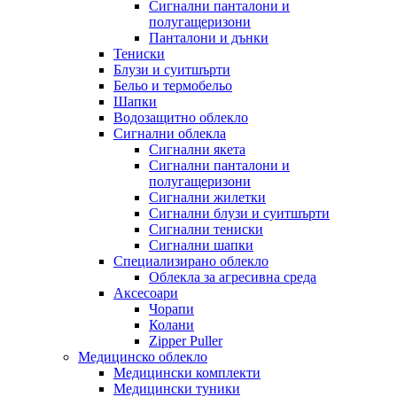
Сигнални панталони и
полугащеризони
Панталони и дънки
Тениски
Блузи и суитшърти
Бельо и термобельо
Шапки
Водозащитно облекло
Сигнални облекла
Сигнални якета
Сигнални панталони и
полугащеризони
Сигнални жилетки
Сигнални блузи и суитшърти
Сигнални тениски
Сигнални шапки
Специализирано облекло
Облекла за агресивна среда
Аксесоари
Чорапи
Колани
Zipper Puller
Медицинско облекло
Медицински комплекти
Медицински туники