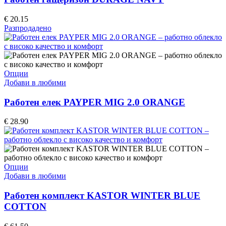
variants.
The
€
20.15
options
Разпродадено
may
be
chosen
on
the
This
Опции
product
product
Добави в любими
page
has
multiple
Работен елек PAYPER MIG 2.0 ORANGE
variants.
The
€
28.90
options
may
be
chosen
on
This
Опции
the
product
Добави в любими
product
has
page
multiple
Работен комплект KASTOR WINTER BLUE
variants.
COTTON
The
options