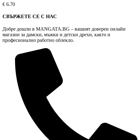
page
The
€
6.70
options
may
СВЪРЖЕТЕ СЕ С НАС
be
chosen
Добре дошли в MANGATA.BG – вашият доверен онлайн
on
магазин за дамски, мъжки и детски дрехи, както и
the
професионално работно облекло.
product
page