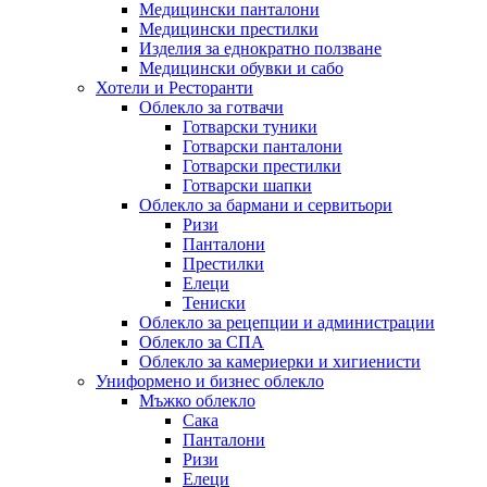
Медицински панталони
Медицински престилки
Изделия за еднократно ползване
Медицински обувки и сабо
Хотели и Ресторанти
Облекло за готвачи
Готварски туники
Готварски панталони
Готварски престилки
Готварски шапки
Облекло за бармани и сервитьори
Ризи
Панталони
Престилки
Елеци
Тениски
Облекло за рецепции и администрации
Облекло за СПА
Облекло за камериерки и хигиенисти
Униформено и бизнес облекло
Мъжко облекло
Сака
Панталони
Ризи
Елеци