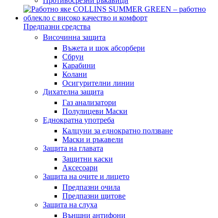
Противосрезни ръкавици
Предпазни средства
Височинна защита
Въжета и шок абсорбери
Сбруи
Карабини
Колани
Осигурителни линии
Дихателна защита
Газ анализатори
Полулицеви Маски
Еднократна употреба
Калцуни за еднократно ползване
Маски и ръкавели
Защита на главата
Защитни каски
Аксесоари
Защита на очите и лицето
Предпазни очила
Предпазни щитове
Защита на слуха
Външни антифони