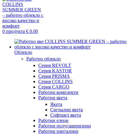
0
продукта
€
0.00
Облекло
Работно облекло
Серия REVOLT
Серия KASTOR
Серия PRISMA
Серия COLLINS
Серия CARGO
Работни комплекти
Работни якета
Якета
Сигнални якета
Софтшел якета
Работни елеци
Работни полугащеризони
Работни панталони