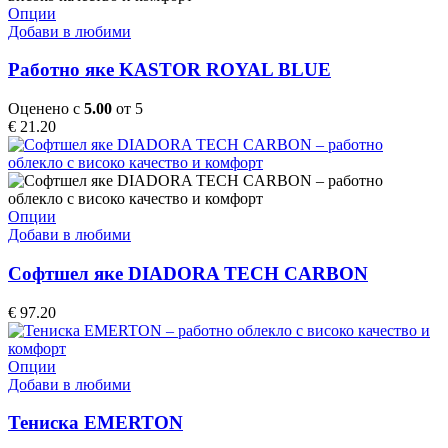
on
This
Опции
the
product
Добави в любими
product
has
page
multiple
Работно яке KASTOR ROYAL BLUE
variants.
The
Оценено с
5.00
от 5
options
€
21.20
may
be
chosen
on
the
This
Опции
product
product
Добави в любими
page
has
multiple
Софтшел яке DIADORA TECH CARBON
variants.
The
€
97.20
options
may
be
This
Опции
chosen
product
Добави в любими
on
has
the
multiple
Тениска EMERTON
product
variants.