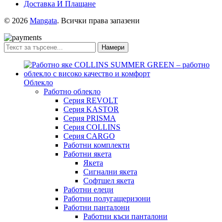
Доставка И Плащане
© 2026
Mangata
. Всички права запазени
Намери
Облекло
Работно облекло
Серия REVOLT
Серия KASTOR
Серия PRISMA
Серия COLLINS
Серия CARGO
Работни комплекти
Работни якета
Якета
Сигнални якета
Софтшел якета
Работни елеци
Работни полугащеризони
Работни панталони
Работни къси панталони