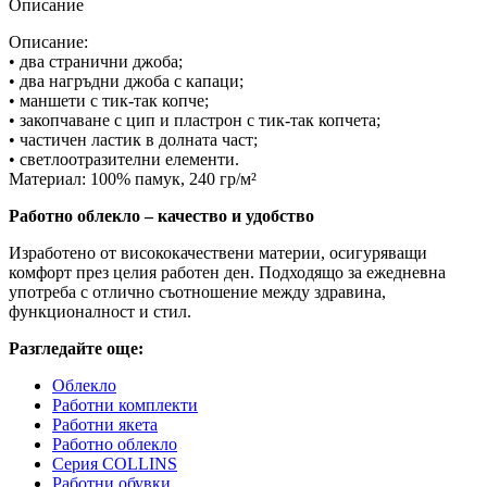
Описание
Описание:
• два странични джоба;
• два нагръдни джоба с капаци;
• маншети с тик-так копче;
• закопчаване с цип и пластрон с тик-так копчета;
• частичен ластик в долната част;
• светлоотразителни елементи.
Материал: 100% памук, 240 гр/м²
Работно облекло – качество и удобство
Изработено от висококачествени материи, осигуряващи
комфорт през целия работен ден. Подходящо за ежедневна
употреба с отлично съотношение между здравина,
функционалност и стил.
Разгледайте още:
Облекло
Работни комплекти
Работни якета
Работно облекло
Серия COLLINS
Работни обувки