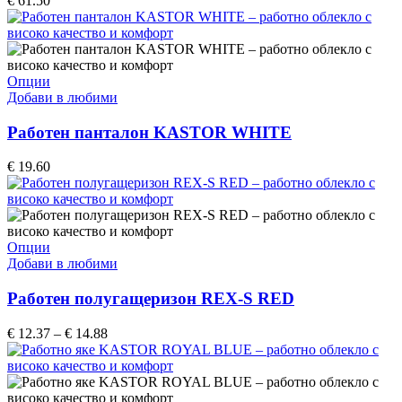
€
61.50
may
be
chosen
on
the
This
Опции
product
product
Добави в любими
page
has
multiple
Работен панталон KASTOR WHITE
variants.
The
€
19.60
options
may
be
chosen
on
This
Опции
the
product
Добави в любими
product
has
page
multiple
Работен полугащеризон REX-S RED
variants.
The
Price
€
12.37
–
€
14.88
options
range:
may
€ 12.37
be
through
chosen
€ 14.88