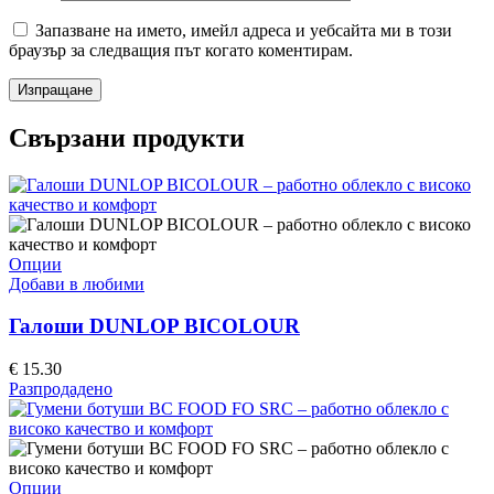
Запазване на името, имейл адреса и уебсайта ми в този
браузър за следващия път когато коментирам.
Свързани продукти
This
Опции
product
Добави в любими
has
multiple
Галоши DUNLOP BICOLOUR
variants.
The
€
15.30
options
Разпродадено
may
be
chosen
on
the
This
Опции