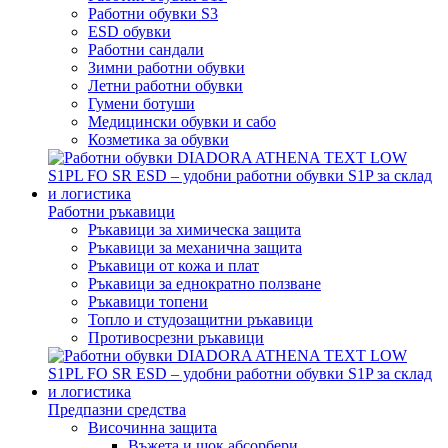
Работни обувки S3
ESD обувки
Работни сандали
Зимни работни обувки
Летни работни обувки
Гумени ботуши
Медицински обувки и сабо
Козметика за обувки
Работни ръкавици
Ръкавици за химическа защита
Ръкавици за механична защита
Ръкавици от кожа и плат
Ръкавици за еднократно ползване
Ръкавици топени
Топло и студозащитни ръкавици
Противосрезни ръкавици
Предпазни средства
Височинна защита
Въжета и шок абсорбери