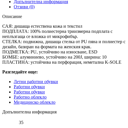
Допълнителна информация
SR
Отзиви (0)
ESD
Описание
САЯ: дишаща естествена кожа и текстил
ПОДПЛАТА: 100% полиестерна триизмерна подплата с
неплъзгаща се вложка от микрофибър.
СТЕЛКА: подвижна, дишаща стелка от PU пяна и полиестер с
дизайн, базиран на формата на женския крак.
ПОДМЕТКА: PU, устойчиво на износване, ESD
БОМБЕ: алуминиево, устойчиво на 200J, ширина: 10
ПЛАСТИНА: устойчива на перфорация, неметална K-SOLE
Разгледайте още:
Летни работни обувки
Работни обувки
Работни обувки
Работно облекло
Медицинско облекло
Допълнителна информация
35