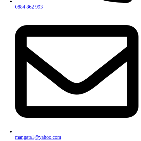
0884 862 993
mangata1@yahoo.com