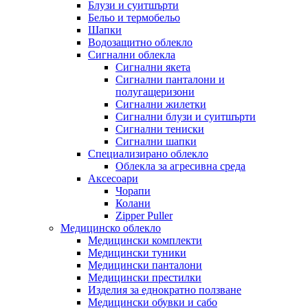
Блузи и суитшърти
Бельо и термобельо
Шапки
Водозащитно облекло
Сигнални облекла
Сигнални якета
Сигнални панталони и
полугащеризони
Сигнални жилетки
Сигнални блузи и суитшърти
Сигнални тениски
Сигнални шапки
Специализирано облекло
Облекла за агресивна среда
Аксесоари
Чорапи
Колани
Zipper Puller
Медицинско облекло
Медицински комплекти
Медицински туники
Медицински панталони
Медицински престилки
Изделия за еднократно ползване
Медицински обувки и сабо