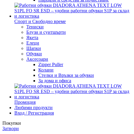
Спорт и Свободно време
Тениски
Блузи и суитшърти
Якета
Елеци
Шапки
Обувки
Аксесоари
Zipper Puller
Колани
Стелки и Връзки за обувки
За дома и офиса
Промоция
Любими продукти
Вход / Регистрация
Покупки
Затвори