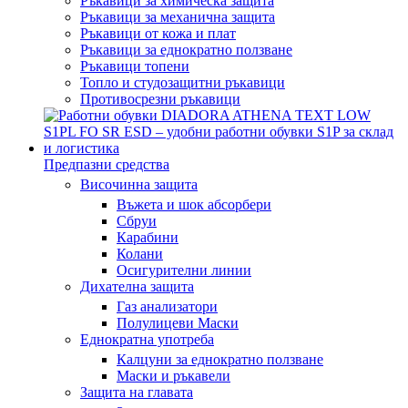
Ръкавици за химическа защита
Ръкавици за механична защита
Ръкавици от кожа и плат
Ръкавици за еднократно ползване
Ръкавици топени
Топло и студозащитни ръкавици
Противосрезни ръкавици
Предпазни средства
Височинна защита
Въжета и шок абсорбери
Сбруи
Карабини
Колани
Осигурителни линии
Дихателна защита
Газ анализатори
Полулицеви Маски
Еднократна употреба
Калцуни за еднократно ползване
Маски и ръкавели
Защита на главата