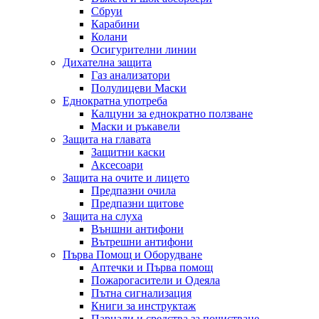
Сбруи
Карабини
Колани
Осигурителни линии
Дихателна защита
Газ анализатори
Полулицеви Маски
Еднократна употреба
Калцуни за еднократно ползване
Маски и ръкавели
Защита на главата
Защитни каски
Аксесоари
Защита на очите и лицето
Предпазни очила
Предпазни щитове
Защита на слуха
Външни антифони
Вътрешни антифони
Първа Помощ и Оборудване
Аптечки и Първа помощ
Пожарогасители и Одеяла
Пътна сигнализация
Книги за инструктаж
Парцали и средства за почистване