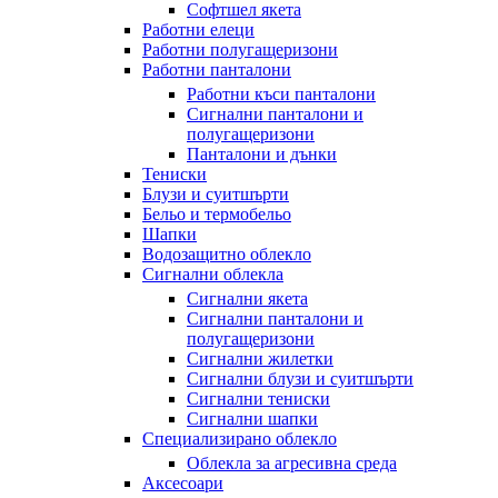
Софтшел якета
Работни елеци
Работни полугащеризони
Работни панталони
Работни къси панталони
Сигнални панталони и
полугащеризони
Панталони и дънки
Тениски
Блузи и суитшърти
Бельо и термобельо
Шапки
Водозащитно облекло
Сигнални облекла
Сигнални якета
Сигнални панталони и
полугащеризони
Сигнални жилетки
Сигнални блузи и суитшърти
Сигнални тениски
Сигнални шапки
Специализирано облекло
Облекла за агресивна среда
Аксесоари