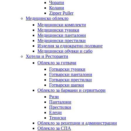
Чорапи
Колани
Zipper Puller
Медицинско облекло
Медицински комплекти
Медицински туники
Медицински панталони
Медицински престилки
Изделия за еднократно ползване
Медицински обувки и сабо
Хотели и Ресторанти
Облекло за готвачи
Готварски туники
Готварски панталони
Готварски престилки
Готварски шапки
Облекло за бармани и сервитьори
Ризи
Панталони
Престилки
Елеци
Тениски
Облекло за рецепции и администрации
Облекло за СПА