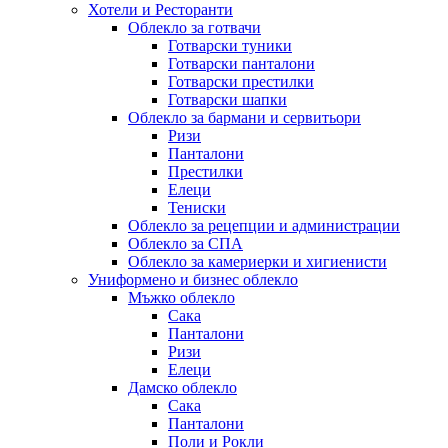
Хотели и Ресторанти
Облекло за готвачи
Готварски туники
Готварски панталони
Готварски престилки
Готварски шапки
Облекло за бармани и сервитьори
Ризи
Панталони
Престилки
Елеци
Тениски
Облекло за рецепции и администрации
Облекло за СПА
Облекло за камериерки и хигиенисти
Униформено и бизнес облекло
Мъжко облекло
Сака
Панталони
Ризи
Елеци
Дамско облекло
Сака
Панталони
Поли и Рокли