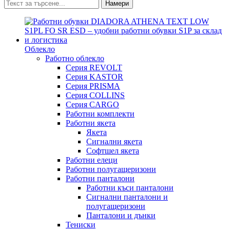
Намери
Облекло
Работно облекло
Серия REVOLT
Серия KASTOR
Серия PRISMA
Серия COLLINS
Серия CARGO
Работни комплекти
Работни якета
Якета
Сигнални якета
Софтшел якета
Работни елеци
Работни полугащеризони
Работни панталони
Работни къси панталони
Сигнални панталони и
полугащеризони
Панталони и дънки
Тениски