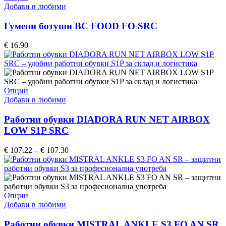
product
product
Добави в любими
page
has
multiple
Гумени ботуши BC FOOD FO SRC
variants.
The
€
16.90
options
may
be
chosen
on
This
Опции
the
product
Добави в любими
product
has
page
multiple
Работни обувки DIADORA RUN NET AIRBOX
variants.
LOW S1P SRC
The
options
Price
€
107.22
–
€
107.30
may
range:
be
€ 107.22
chosen
through
on
€ 107.30
the
This
Опции
product
product
Добави в любими
page
has
multiple
Работни обувки MISTRAL ANKLE S3 FO AN SR