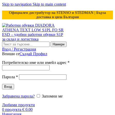
Skip to navigation
Skip to main content
Официален дистрибутор на STENSO и STEDMAN | Бърза
доставка в цяла България
Намери
Вход / Регистрация
Впиши се
Създай Профил
Задължително
Потребителско име или имейл адрес
*
Задължително
Парола
*
Вход
Забравена парола?
Запомни ме
Любими продукти
0
продукта
€
0.00
Навигация