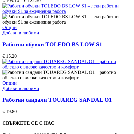
Price
€
109.10
–
€
122.30
may
range:
be
€ 109.10
chosen
through
on
€ 122.30
the
This
Опции
product
product
Добави в любими
page
has
multiple
Работни обувки TOLEDO BS LOW S1
variants.
The
€
15.20
options
may
be
chosen
on
This
Опции
the
product
Добави в любими
product
has
page
multiple
Работни сандали TOUAREG SANDAL O1
variants.
The
€
19.80
options
may
СВЪРЖЕТЕ СЕ С НАС
be
chosen