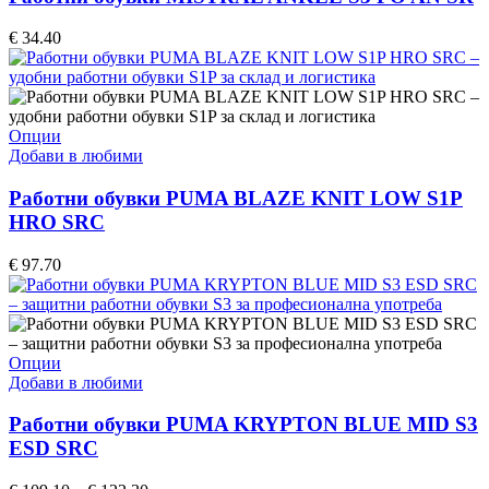
variants.
The
€
34.40
options
may
be
chosen
on
This
Опции
the
product
Добави в любими
product
has
page
multiple
Работни обувки PUMA BLAZE KNIT LOW S1P
variants.
HRO SRC
The
options
€
97.70
may
be
chosen
on
the
This
Опции
product
product
Добави в любими
page
has
multiple
Работни обувки PUMA KRYPTON BLUE MID S3
variants.
ESD SRC
The
options