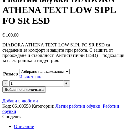
ATHENA TEXT LOW S1PL
FO SR ESD
€
100.00
DIADORA ATHENA TEXT LOW S1PL FO SR ESD са
създадени за комфорт и защита при работа. С защита от
пробождане и стабилност. Антистатични (ESD) – подходящи
за електроника и индустрия.
Размер
Изчистване
количество
за
Добавяне в количката
Работни
обувки
Добави в любими
DIADORA
Код:
06100558
Категории:
Летни работни обувки
,
Работни
ATHENA
обувки
TEXT
Сподели:
LOW
S1PL
Описание
FO