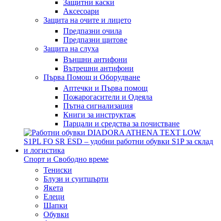
Защитни каски
Аксесоари
Защита на очите и лицето
Предпазни очила
Предпазни щитове
Защита на слуха
Външни антифони
Вътрешни антифони
Първа Помощ и Оборудване
Аптечки и Първа помощ
Пожарогасители и Одеяла
Пътна сигнализация
Книги за инструктаж
Парцали и средства за почистване
Спорт и Свободно време
Тениски
Блузи и суитшърти
Якета
Елеци
Шапки
Обувки