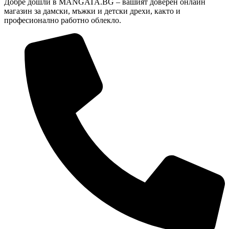
Добре дошли в MANGATA.BG – вашият доверен онлайн
on
магазин за дамски, мъжки и детски дрехи, както и
the
професионално работно облекло.
product
page