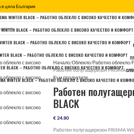
 в цяла България
П
Начало
Облекло
Работно облекло
СПО
Работен полугащеризон PRISMA W
Към продуктите
Работен полугащер
BLACK
€
24.80
Работен полугащеризон PRISMA WI