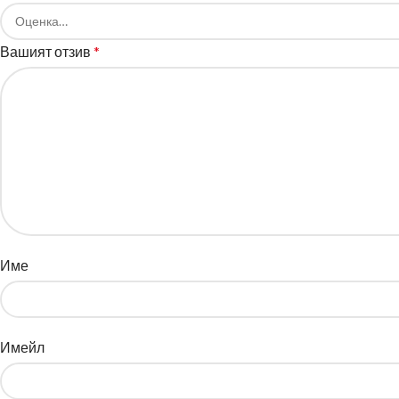
Вашият отзив
*
Име
Имейл