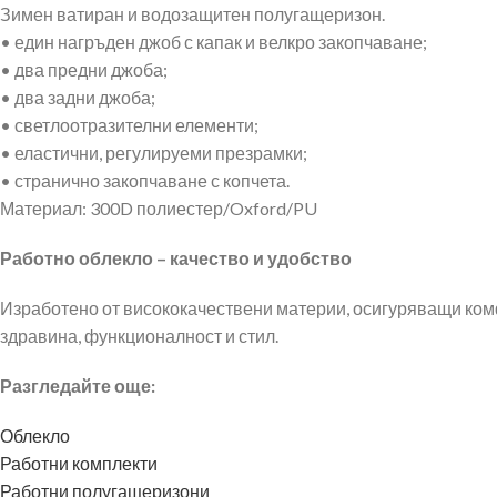
Зимен ватиран и водозащитен полугащеризон.
• един нагръден джоб с капак и велкро закопчаване;
• два предни джоба;
• два задни джоба;
• светлоотразителни елементи;
• еластични, регулируеми презрамки;
• странично закопчаване с копчета.
Материал: 300D полиестер/Oxford/PU
Работно облекло – качество и удобство
Изработено от висококачествени материи, осигуряващи ком
здравина, функционалност и стил.
Разгледайте още:
Облекло
Работни комплекти
Работни полугащеризони