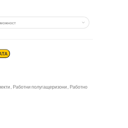
АТА
лекти
,
Работни полугащеризони
,
Работно