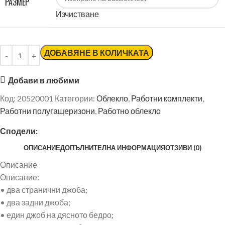
РАЗМЕР
Изчистване
ДОБАВЯНЕ В КОЛИЧКАТА
Добави в любими
Код:
20520001
Категории:
Облекло
,
Работни комплекти
,
Работни полугащеризони
,
Работно облекло
Сподели:
ОПИСАНИЕ
ДОПЪЛНИТЕЛНА ИНФОРМАЦИЯ
ОТЗИВИ (0)
Описание
Описание:
• два странични джоба;
• два задни джоба;
• един джоб на дясното бедро;