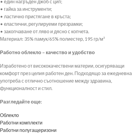
• един нагръден джоб с цип;
• гайка за инструменти;
• ластично пристягане в кръста;
• еластични, регулируеми презрамки;
• закопчаване от ляво и дясно с копчета.
Материал: 35% памук/65% полиестер, 195 гр/м²
Работно облекло – качество и удобство
Изработено от висококачествени материи, осигуряващи
комфорт през целия работен ден. Подходящо за ежедневна
употреба с отлично съотношение между здравина,
функционалност и стил.
Разгледайте още:
Облекло
Работни комплекти
Работни полугащеризони