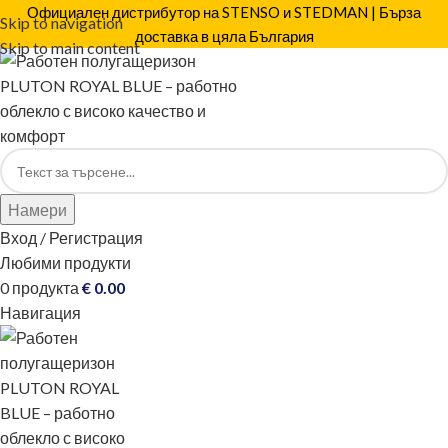
Официален дистрибутор на STENSO и STEDMAN | Бърза
Skip to navigation
доставка в цяла България
Skip to main content
Намери
Вход / Регистрация
Любими продукти
0
продукта
€
0.00
Навигация