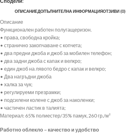
Сподели:
ОПИСАНИЕ
ДОПЪЛНИТЕЛНА ИНФОРМАЦИЯ
ОТЗИВИ (0)
Описание
Функционален работен полугащеризон.
• права, свободна кройка;
• странично закопчаване с копчета;
• два предни джоба и джоб за мобилен телефон;
• два задни джоба с капак и велкро;
• един джоб на лявото бедро с капак и велкро;
• Два нагръдни джоба
• халка за чук;
• регулируеми презрамки;
• подсилени колене с джоб за наколенки;
• частичен ластик в талията;
Материал: 65% полиестер/35% памук, 260 гр./м²
Работно облекло – качество и удобство