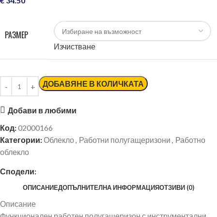
€
34.50
РАЗМЕР
Изчистване
ДОБАВЯНЕ В КОЛИЧКАТА
Добави в любими
Код:
02000166
Категории:
Облекло
,
Работни полугащеризони
,
Работно
облекло
Сподели:
ОПИСАНИЕ
ДОПЪЛНИТЕЛНА ИНФОРМАЦИЯ
ОТЗИВИ (0)
Описание
Функционален работен полугащеризон с инструментални