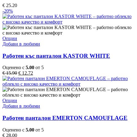
The
€
25.20
options
-20%
may
be
chosen
on
the
This
Опции
product
product
Добави в любими
page
has
multiple
Работен къс панталон KASTOR WHITE
variants.
The
Оценено с
5.00
от 5
options
Original
Текущата
€
15.90
€
12.72
may
price
цена
be
was:
е:
chosen
€ 15.90.
€ 12.72.
on
the
This
Опции
product
product
Добави в любими
page
has
multiple
Работен панталон EMERTON CAMOUFLAGE
variants.
The
Оценено с
5.00
от 5
options
€
28.00