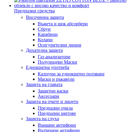
Предпазни средства
Височинна защита
Въжета и шок абсорбери
Сбруи
Карабини
Колани
Осигурителни линии
Дихателна защита
Газ анализатори
Полулицеви Маски
Еднократна употреба
Калцуни за еднократно ползване
Маски и ръкавели
Защита на главата
Защитни каски
Аксесоари
Защита на очите и лицето
Предпазни очила
Предпазни щитове
Защита на слуха
Външни антифони
Вътрешни антифони