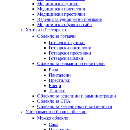
Медицински туники
Медицински панталони
Медицински престилки
Изделия за еднократно ползване
Медицински обувки и сабо
Хотели и Ресторанти
Облекло за готвачи
Готварски туники
Готварски панталони
Готварски престилки
Готварски шапки
Облекло за бармани и сервитьори
Ризи
Панталони
Престилки
Елеци
Тениски
Облекло за рецепции и администрации
Облекло за СПА
Облекло за камериерки и хигиенисти
Униформено и бизнес облекло
Мъжко облекло
Сака
Панталони