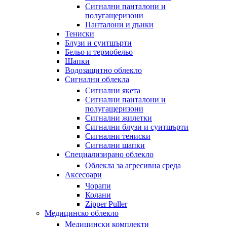
Сигнални панталони и
полугащеризони
Панталони и дънки
Тениски
Блузи и суитшърти
Бельо и термобельо
Шапки
Водозащитно облекло
Сигнални облекла
Сигнални якета
Сигнални панталони и
полугащеризони
Сигнални жилетки
Сигнални блузи и суитшърти
Сигнални тениски
Сигнални шапки
Специализирано облекло
Облекла за агресивна среда
Аксесоари
Чорапи
Колани
Zipper Puller
Медицинско облекло
Медицински комплекти