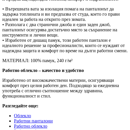
• Вътрешната вата за изолация помага на панталонът да
задържа топлината и ви предпазва от студа, което го прави
идеален за работа на открито през зимата.
• Разполага с два странични джоба и един заден джоб,
панталонът осигурява достатъчно място за съхранение на
инструменти и лични вещи.
• Изработен от дишащ памук, този работен панталон е
идеалното решение за професионалисти, които се нуждаят от
надеждна защита и комфорт по време на дълги работни смени.
МАТЕРИАЛ: 100% памук, 240 г/м²
Работно облекло – качество и удобство
Изработено от висококачествени материи, осигуряващи
комфорт през целия работен ден. Подходящо за ежедневна
употреба с отлично съотношение между здравина,
функционалност и стил.
Разгледайте още:
Облекло
Работни панталони
Работно облекло