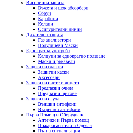
Височинна защита
Въжета и шок абсорбери
Сбруи
Карабини
Колани
Осигурителни линии
Дихателна защита
Газ анализатори
Полулицеви Маски
Еднократна употреба
Калцуни за еднократно ползване
Маски и ръкавели
Защита на главата
Защитни каски
Аксесоари
Защита на очите и лицето
Предпазни очила
Предпазни щитове
Защита на слуха
Външни антифони
Вътрешни антифони
Първа Помощ и Оборудване
Аптечки и Първа помощ
Пожарогасители и Одеяла
Пътна сигнализация