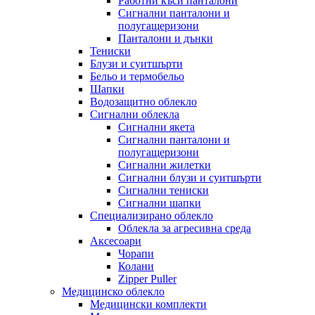
Работни къси панталони
Сигнални панталони и
полугащеризони
Панталони и дънки
Тениски
Блузи и суитшърти
Бельо и термобельо
Шапки
Водозащитно облекло
Сигнални облекла
Сигнални якета
Сигнални панталони и
полугащеризони
Сигнални жилетки
Сигнални блузи и суитшърти
Сигнални тениски
Сигнални шапки
Специализирано облекло
Облекла за агресивна среда
Аксесоари
Чорапи
Колани
Zipper Puller
Медицинско облекло
Медицински комплекти