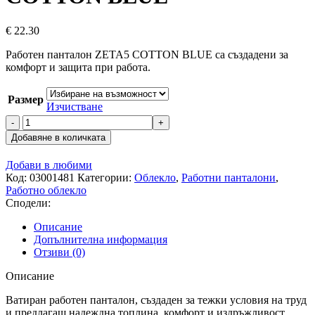
€
22.30
Работен панталон ZETA5 COTTON BLUE са създадени за
комфорт и защита при работа.
Размер
Изчистване
количество
за
Добавяне в количката
Работен
панталон
Добави в любими
ZETA5
Код:
03001481
Категории:
Облекло
,
Работни панталони
,
COTTON
Работно облекло
BLUE
Сподели:
Описание
Допълнителна информация
Отзиви (0)
Описание
Ватиран работен панталон, създаден за тежки условия на труд
и предлагащ надеждна топлина, комфорт и издръжливост.