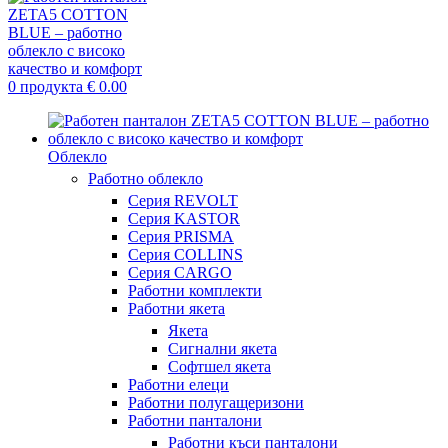
0
продукта
€
0.00
Облекло
Работно облекло
Серия REVOLT
Серия KASTOR
Серия PRISMA
Серия COLLINS
Серия CARGO
Работни комплекти
Работни якета
Якета
Сигнални якета
Софтшел якета
Работни елеци
Работни полугащеризони
Работни панталони
Работни къси панталони