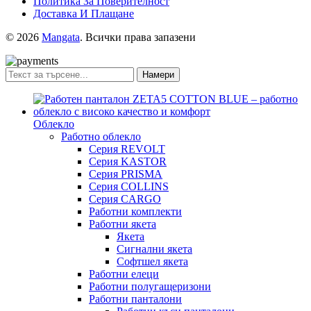
Политика За Поверителност
Доставка И Плащане
© 2026
Mangata
. Всички права запазени
Намери
Облекло
Работно облекло
Серия REVOLT
Серия KASTOR
Серия PRISMA
Серия COLLINS
Серия CARGO
Работни комплекти
Работни якета
Якета
Сигнални якета
Софтшел якета
Работни елеци
Работни полугащеризони
Работни панталони