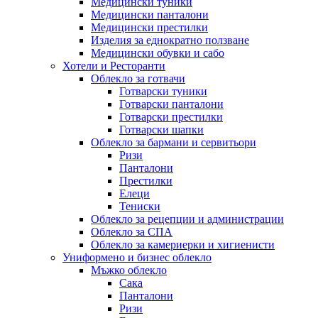
Медицински туники
Медицински панталони
Медицински престилки
Изделия за еднократно ползване
Медицински обувки и сабо
Хотели и Ресторанти
Облекло за готвачи
Готварски туники
Готварски панталони
Готварски престилки
Готварски шапки
Облекло за бармани и сервитьори
Ризи
Панталони
Престилки
Елеци
Тениски
Облекло за рецепции и администрации
Облекло за СПА
Облекло за камериерки и хигиенисти
Униформено и бизнес облекло
Мъжко облекло
Сака
Панталони
Ризи