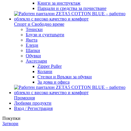
Книги за инструктаж
Парцали и средства за почистване
Спорт и Свободно време
Тениски
Блузи и суитшърти
Якета
Елеци
Шапки
Обувки
Аксесоари
Zipper Puller
Колани
Стелки и Връзки за обувки
За дома и офиса
Промоция
Любими продукти
Вход / Регистрация
Покупки
Затвори