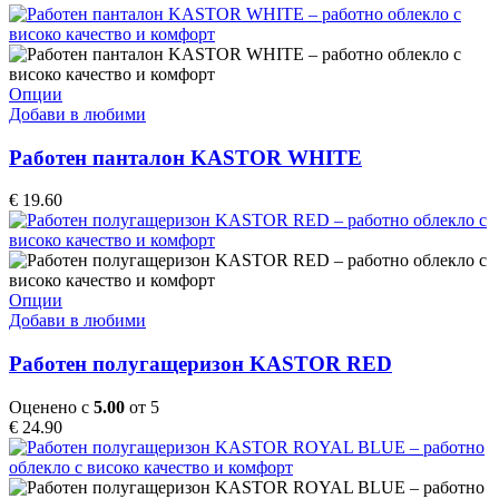
may
be
chosen
on
the
This
Опции
product
product
Добави в любими
page
has
multiple
Работен панталон KASTOR WHITE
variants.
The
€
19.60
options
may
be
chosen
on
This
Опции
the
product
Добави в любими
product
has
page
multiple
Работен полугащеризон KASTOR RED
variants.
The
Оценено с
5.00
от 5
options
€
24.90
may
be
chosen