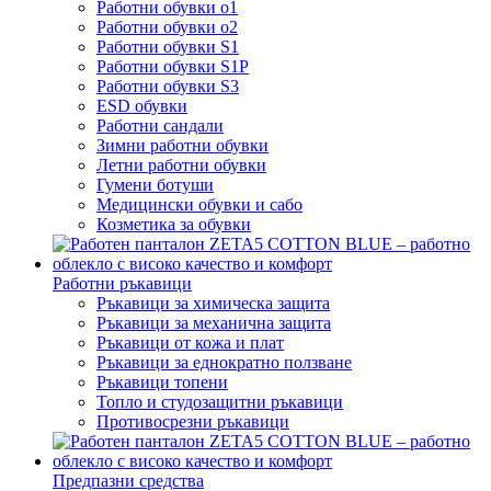
Работни обувки o1
Работни обувки o2
Работни обувки S1
Работни обувки S1P
Работни обувки S3
ESD обувки
Работни сандали
Зимни работни обувки
Летни работни обувки
Гумени ботуши
Медицински обувки и сабо
Козметика за обувки
Работни ръкавици
Ръкавици за химическа защита
Ръкавици за механична защита
Ръкавици от кожа и плат
Ръкавици за еднократно ползване
Ръкавици топени
Топло и студозащитни ръкавици
Противосрезни ръкавици
Предпазни средства