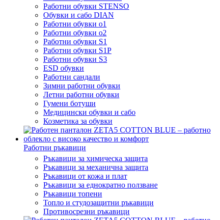
Работни обувки STENSO
Обувки и сабо DIAN
Работни обувки o1
Работни обувки o2
Работни обувки S1
Работни обувки S1P
Работни обувки S3
ESD обувки
Работни сандали
Зимни работни обувки
Летни работни обувки
Гумени ботуши
Медицински обувки и сабо
Козметика за обувки
Работни ръкавици
Ръкавици за химическа защита
Ръкавици за механична защита
Ръкавици от кожа и плат
Ръкавици за еднократно ползване
Ръкавици топени
Топло и студозащитни ръкавици
Противосрезни ръкавици