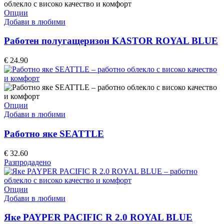
on
the
This
Опции
product
product
Добави в любими
page
has
multiple
Работен полугащеризон KASTOR ROYAL BLUE
variants.
The
€
24.90
options
may
be
chosen
on
This
Опции
the
product
Добави в любими
product
has
page
multiple
Работно яке SEATTLE
variants.
The
€
32.60
options
Разпродадено
may
be
chosen
This
Опции
on
product
Добави в любими
the
has
product
multiple
Яке PAYPER PACIFIC R 2.0 ROYAL BLUE
page