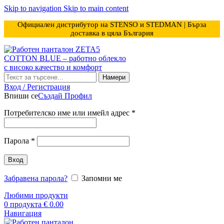
Skip to navigation
Skip to main content
Официален дистрибутор на STENSO и STEDMAN | Бърза
доставка в цяла България
Намери
Вход / Регистрация
Впиши се
Създай Профил
Задължително
Потребителско име или имейл адрес
*
Задължително
Парола
*
Вход
Забравена парола?
Запомни ме
Любими продукти
0
продукта
€
0.00
Навигация