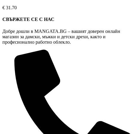
variants.
The
€
31.70
options
may
СВЪРЖЕТЕ СЕ С НАС
be
chosen
Добре дошли в MANGATA.BG – вашият доверен онлайн
on
магазин за дамски, мъжки и детски дрехи, както и
the
професионално работно облекло.
product
page