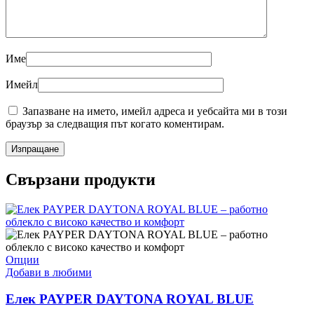
Име
Имейл
Запазване на името, имейл адреса и уебсайта ми в този
браузър за следващия път когато коментирам.
Свързани продукти
This
Опции
product
Добави в любими
has
multiple
Елек PAYPER DAYTONA ROYAL BLUE
variants.