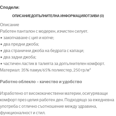
Сподели:
ОПИСАНИЕ
ДОПЪЛНИТЕЛНА ИНФОРМАЦИЯ
ОТЗИВИ (0)
Описание
Работен панталон с модерен, изчистен силует.
• закопчаване с цип и копче;
• два предни джоба;
• два странични джоба на бедрата с капаци;
• два задни джоба;
• частичен ластик в талията за допълнителен комфорт.
Материал: 35% памук/65% полиестер, 250 гр/м²
Работно облекло – качество и удобство
Изработено от висококачествени материи, осигуряващи
комфорт през целия работен ден. Подходящо за ежедневна
употреба с отлично съотношение между здравина,
функционалност и стил.