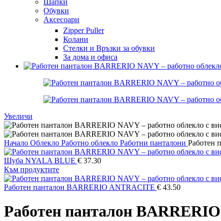
Шапки
Обувки
Аксесоари
Zipper Puller
Колани
Стелки и Връзки за обувки
За дома и офиса
Увеличи
Начало
Облекло
Работно облекло
Работни панталони
Работен
Шуба NYALA BLUE
€
37.30
Към продуктите
Работен панталон BARRERIO ANTRACITE
€
43.50
Работен панталон BARRERI