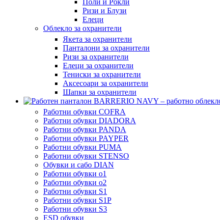
Поли и Рокли
Ризи и Блузи
Елеци
Облекло за охранители
Якета за охранители
Панталони за охранители
Ризи за охранители
Елеци за охранители
Тениски за охранители
Аксесоари за охранители
Шапки за охранители
Работни обувки COFRA
Работни обувки DIADORA
Работни обувки PANDA
Работни обувки PAYPER
Работни обувки PUMA
Работни обувки STENSO
Обувки и сабо DIAN
Работни обувки o1
Работни обувки o2
Работни обувки S1
Работни обувки S1P
Работни обувки S3
ESD обувки