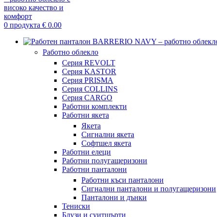
0
продукта
€
0.00
Работно облекло
Серия REVOLT
Серия KASTOR
Серия PRISMA
Серия COLLINS
Серия CARGO
Работни комплекти
Работни якета
Якета
Сигнални якета
Софтшел якета
Работни елеци
Работни полугащеризони
Работни панталони
Работни къси панталони
Сигнални панталони и полугащеризони
Панталони и дънки
Тениски
Блузи и суитшърти