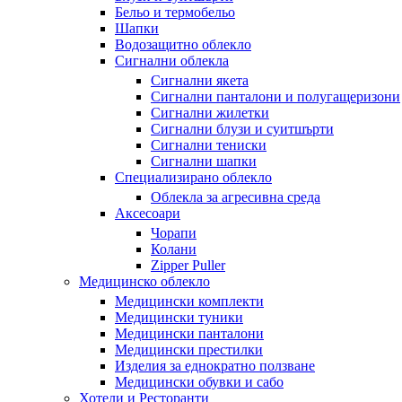
Бельо и термобельо
Шапки
Водозащитно облекло
Сигнални облекла
Сигнални якета
Сигнални панталони и полугащеризони
Сигнални жилетки
Сигнални блузи и суитшърти
Сигнални тениски
Сигнални шапки
Специализирано облекло
Облекла за агресивна среда
Аксесоари
Чорапи
Колани
Zipper Puller
Медицинско облекло
Медицински комплекти
Медицински туники
Медицински панталони
Медицински престилки
Изделия за еднократно ползване
Медицински обувки и сабо
Хотели и Ресторанти