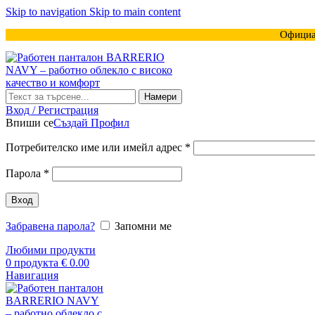
Skip to navigation
Skip to main content
Официа
Намери
Вход / Регистрация
Впиши се
Създай Профил
Задължително
Потребителско име или имейл адрес
*
Задължително
Парола
*
Вход
Забравена парола?
Запомни ме
Любими продукти
0
продукта
€
0.00
Навигация