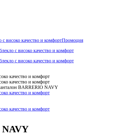
Промоция
 панталон BARRERIO NAVY
O NAVY