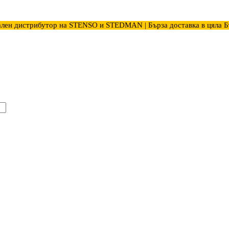
лен дистрибутор на STENSO и STEDMAN | Бърза доставка в цяла Б