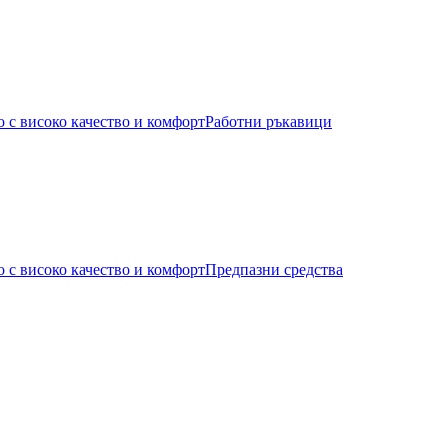
Работни ръкавици
Предпазни средства