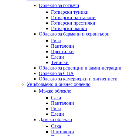
Облекло за готвачи
Готварски туники
Готварски панталони
Готварски престилки
Готварски шапки
Облекло за бармани и сервитьори
Ризи
Панталони
Престилки
Елеци
Тениски
Облекло за рецепции и администрации
Облекло за СПА
Облекло за камериерки и хигиенисти
Униформено и бизнес облекло
Мъжко облекло
Сака
Панталони
Ризи
Елеци
Дамско облекло
Сака
Панталони