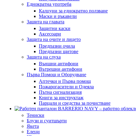
Еднократна употреба
Калцуни за еднократно ползване
Маски и ръкавели
Защита на главата
Защитни каски
Аксесоари
Защита на очите и лицето
Предпазни очила
Предпазни щитове
Защита на слуха
Външни антифони
Вътрешни антифони
Първа Помощ и Оборудване
Аптечки и Първа помощ
Пожарогасители и Одеяла
Пътна сигнализация
Книги за инструктаж
Парцали и средства за почистване
Тениски
Блузи и суитшърти
Якета
Елеци