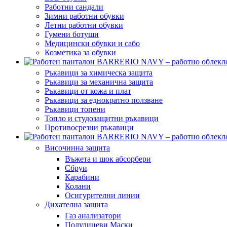
Работни сандали
Зимни работни обувки
Летни работни обувки
Гумени ботуши
Медицински обувки и сабо
Козметика за обувки
Ръкавици за химическа защита
Ръкавици за механична защита
Ръкавици от кожа и плат
Ръкавици за еднократно ползване
Ръкавици топени
Топло и студозащитни ръкавици
Противосрезни ръкавици
Височинна защита
Въжета и шок абсорбери
Сбруи
Карабини
Колани
Осигурителни линии
Дихателна защита
Газ анализатори
Полулицеви Маски