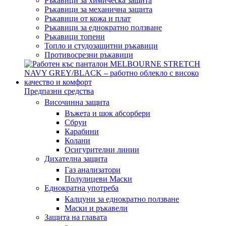
Ръкавици за химическа защита
Ръкавици за механична защита
Ръкавици от кожа и плат
Ръкавици за еднократно ползване
Ръкавици топени
Топло и студозащитни ръкавици
Противосрезни ръкавици
Предпазни средства
Височинна защита
Въжета и шок абсорбери
Сбруи
Карабини
Колани
Осигурителни линии
Дихателна защита
Газ анализатори
Полулицеви Маски
Еднократна употреба
Калцуни за еднократно ползване
Маски и ръкавели
Защита на главата