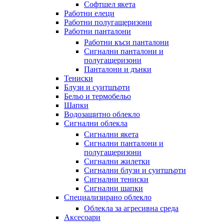
Софтшел якета
Работни елеци
Работни полугащеризони
Работни панталони
Работни къси панталони
Сигнални панталони и
полугащеризони
Панталони и дънки
Тениски
Блузи и суитшърти
Бельо и термобельо
Шапки
Водозащитно облекло
Сигнални облекла
Сигнални якета
Сигнални панталони и
полугащеризони
Сигнални жилетки
Сигнални блузи и суитшърти
Сигнални тениски
Сигнални шапки
Специализирано облекло
Облекла за агресивна среда
Аксесоари