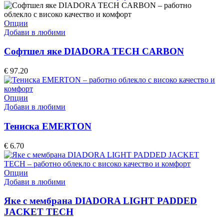
be
chosen
on
This
Опции
the
product
Добави в любими
product
has
page
multiple
Софтшел яке DIADORA TECH CARBON
variants.
The
€
97.20
options
may
be
This
Опции
chosen
product
Добави в любими
on
has
the
multiple
Тениска EMERTON
product
variants.
page
The
€
6.70
options
may
be
This
Опции
chosen
product
Добави в любими
on
has
the
multiple
Яке с мембрана DIADORA LIGHT PADDED
product
variants.
JACKET TECH
page
The