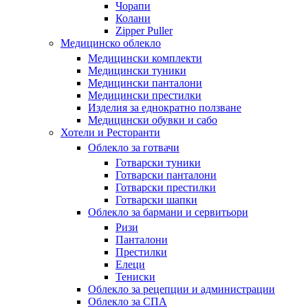
Чорапи
Колани
Zipper Puller
Медицинско облекло
Медицински комплекти
Медицински туники
Медицински панталони
Медицински престилки
Изделия за еднократно ползване
Медицински обувки и сабо
Хотели и Ресторанти
Облекло за готвачи
Готварски туники
Готварски панталони
Готварски престилки
Готварски шапки
Облекло за бармани и сервитьори
Ризи
Панталони
Престилки
Елеци
Тениски
Облекло за рецепции и администрации
Облекло за СПА