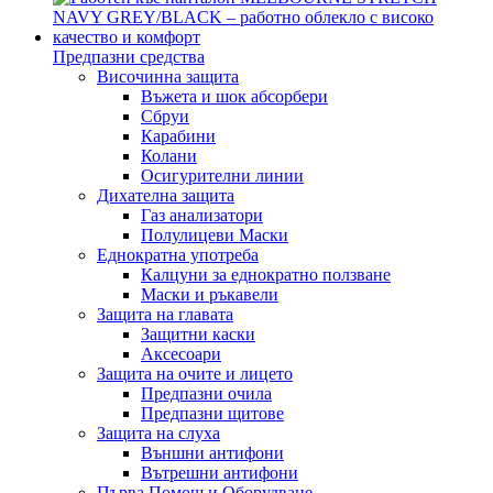
Предпазни средства
Височинна защита
Въжета и шок абсорбери
Сбруи
Карабини
Колани
Осигурителни линии
Дихателна защита
Газ анализатори
Полулицеви Маски
Еднократна употреба
Калцуни за еднократно ползване
Маски и ръкавели
Защита на главата
Защитни каски
Аксесоари
Защита на очите и лицето
Предпазни очила
Предпазни щитове
Защита на слуха
Външни антифони
Вътрешни антифони
Първа Помощ и Оборудване