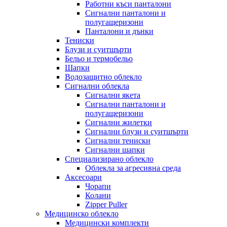
Работни къси панталони
Сигнални панталони и
полугащеризони
Панталони и дънки
Тениски
Блузи и суитшърти
Бельо и термобельо
Шапки
Водозащитно облекло
Сигнални облекла
Сигнални якета
Сигнални панталони и
полугащеризони
Сигнални жилетки
Сигнални блузи и суитшърти
Сигнални тениски
Сигнални шапки
Специализирано облекло
Облекла за агресивна среда
Аксесоари
Чорапи
Колани
Zipper Puller
Медицинско облекло
Медицински комплекти