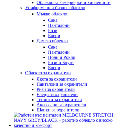
Облекло за камериерки и хигиенисти
Униформено и бизнес облекло
Мъжко облекло
Сака
Панталони
Ризи
Елеци
Дамско облекло
Сака
Панталони
Поли и Рокли
Ризи и Блузи
Елеци
Облекло за охранители
Якета за охранители
Панталони за охранители
Ризи за охранители
Елеци за охранители
Тениски за охранители
Аксесоари за охранители
Шапки за охранители