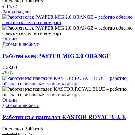
Оценено с
5.00
от 5
options
€
14.72
may
Разпродадено
be
chosen
on
the
product
This
Опции
page
product
Добави в любими
has
multiple
Работен елек PAYPER MIG 2.0 ORANGE
variants.
The
€
28.90
options
-20%
may
be
chosen
on
the
This
Опции
product
product
Добави в любими
page
has
multiple
Работен къс панталон KASTOR ROYAL BLUE
variants.
The
Оценено с
5.00
от 5
options
Original
Текущата
€
15.90
€
12.72