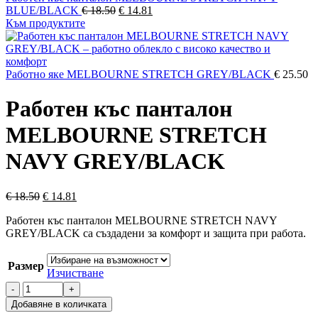
Original
Текущата
BLUE/BLACK
€
18.50
€
14.81
price
цена
Към продуктите
was:
е:
€ 18.50.
€ 14.81.
Работно яке MELBOURNE STRETCH GREY/BLACK
€
25.50
Работен къс панталон
MELBOURNE STRETCH
NAVY GREY/BLACK
Original
Текущата
€
18.50
€
14.81
price
цена
Работен къс панталон MELBOURNE STRETCH NAVY
was:
е:
GREY/BLACK са създадени за комфорт и защита при работа.
€ 18.50.
€ 14.81.
Размер
Изчистване
количество
за
Добавяне в количката
Работен