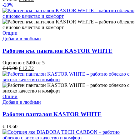
may
price
цена
-20%
be
was:
е:
chosen
€ 15.90.
€ 12.72.
on
the
product
This
Опции
page
product
Добави в любими
has
multiple
Работен къс панталон KASTOR WHITE
variants.
The
Оценено с
5.00
от 5
options
Original
Текущата
€
15.90
€
12.72
may
price
цена
be
was:
е:
chosen
€ 15.90.
€ 12.72.
on
the
This
Опции
product
product
Добави в любими
page
has
multiple
Работен панталон KASTOR WHITE
variants.
The
€
19.60
options
may