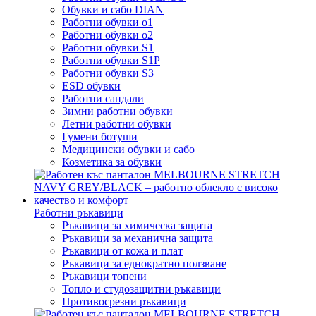
Обувки и сабо DIAN
Работни обувки o1
Работни обувки o2
Работни обувки S1
Работни обувки S1P
Работни обувки S3
ESD обувки
Работни сандали
Зимни работни обувки
Летни работни обувки
Гумени ботуши
Медицински обувки и сабо
Козметика за обувки
Работни ръкавици
Ръкавици за химическа защита
Ръкавици за механична защита
Ръкавици от кожа и плат
Ръкавици за еднократно ползване
Ръкавици топени
Топло и студозащитни ръкавици
Противосрезни ръкавици