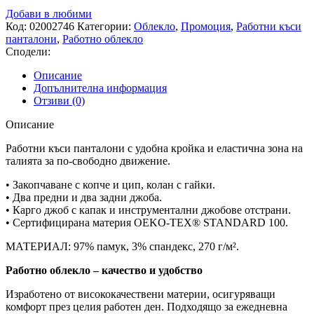
къс
Добави в любими
панталон
Код:
02002746
Категории:
Облекло
,
Промоция
,
Работни къси
MELBOURNE
панталони
,
Работно облекло
STRETCH
Сподели:
NAVY
GREY/BLACK
Описание
Допълнителна информация
Отзиви (0)
Описание
Работни къси панталони с удобна кройка и еластична зона на
талията за по-свободно движение.
• Закопчаване с копче и цип, колан с гайки.
• Два предни и два задни джоба.
• Карго джоб с капак и инструментални джобове отстрани.
• Сертифицирана материя OEKO-TEX® STANDARD 100.
МАТЕРИАЛ: 97% памук, 3% спандекс, 270 г/м².
Работно облекло – качество и удобство
Изработено от висококачествени материи, осигуряващи
комфорт през целия работен ден. Подходящо за ежедневна