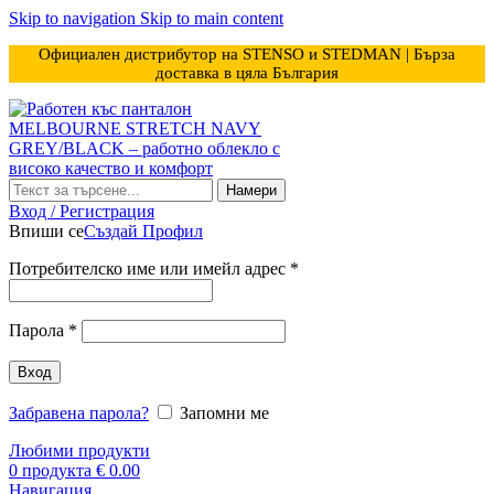
Skip to navigation
Skip to main content
Официален дистрибутор на STENSO и STEDMAN | Бърза
доставка в цяла България
Намери
Вход / Регистрация
Впиши се
Създай Профил
Задължително
Потребителско име или имейл адрес
*
Задължително
Парола
*
Вход
Забравена парола?
Запомни ме
Любими продукти
0
продукта
€
0.00
Навигация