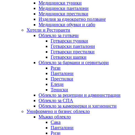
Медицински туники
Медицински панталони
Медицински престилки
Изделия за еднократно ползване
Медицински обувки и сабо
Хотели и Ресторанти
Облекло за готвачи
Готварски туники
Готварски панталони
Готварски престилки
Готварски шапки
Облекло за бармани и сервитьори
Ризи
Панталони
Престилки
Елеци
Тениски
Облекло за рецепции и администрации
Облекло за СПА
Облекло за камериерки и хигиенисти
Униформено и бизнес облекло
Мъжко облекло
Сака
Панталони
Ризи