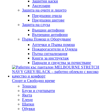
Защитни каски
Аксесоари
Защита на очите и лицето
Предпазни очила
Предпазни щитове
Защита на слуха
Външни антифони
Вътрешни антифони
Първа Помощ и Оборудване
Аптечки и Първа помощ
Пожарогасители и Одеяла
Пътна сигнализация
Книги за инструктаж
Парцали и средства за почистване
Спорт и Свободно време
Тениски
Блузи и суитшърти
Якета
Елеци
Шапки
Обувки