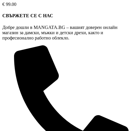
options
€
99.00
may
be
СВЪРЖЕТЕ СЕ С НАС
chosen
on
Добре дошли в MANGATA.BG – вашият доверен онлайн
the
магазин за дамски, мъжки и детски дрехи, както и
product
професионално работно облекло.
page