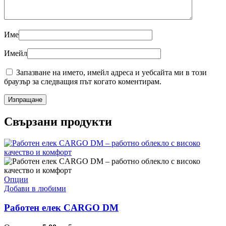
Име
Имейл
Запазване на името, имейл адреса и уебсайта ми в този
браузър за следващия път когато коментирам.
Свързани продукти
This
Опции
product
Добави в любими
has
multiple
Работен елек CARGO DM
variants.
The