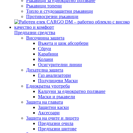
Ръкавици за еднократно ползване
Ръкавици топени
Топло и студозащитни ръкавици
Противосрезни ръкавици
Предпазни средства
Височинна защита
Въжета и шок абсорбери
Сбруи
Карабини
Колани
Осигурителни линии
Дихателна защита
Газ анализатори
Полулицеви Маски
Еднократна употреба
Калцуни за еднократно ползване
Маски и ръкавели
Защита на главата
Защитни каски
Аксесоари
Защита на очите и лицето
Предпазни очила
Предпазни щитове