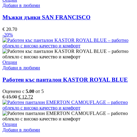
the
product
Добави в любими
product
has
page
multiple
Мъжки дънки SAN FRANCISCO
variants.
The
€
20.70
options
-20%
may
be
chosen
on
the
This
Опции
product
product
Добави в любими
page
has
multiple
Работен къс панталон KASTOR ROYAL BLUE
variants.
The
Оценено с
5.00
от 5
options
Original
Текущата
€
15.90
€
12.72
may
price
цена
be
was:
е:
chosen
€ 15.90.
€ 12.72.
on
the
This
Опции
product
product
Добави в любими
page
has