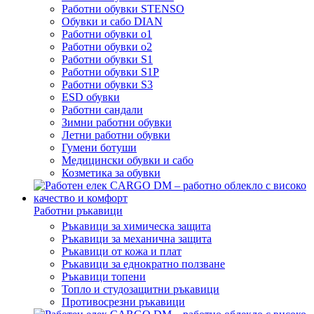
Работни обувки STENSO
Обувки и сабо DIAN
Работни обувки o1
Работни обувки o2
Работни обувки S1
Работни обувки S1P
Работни обувки S3
ESD обувки
Работни сандали
Зимни работни обувки
Летни работни обувки
Гумени ботуши
Медицински обувки и сабо
Козметика за обувки
Работни ръкавици
Ръкавици за химическа защита
Ръкавици за механична защита
Ръкавици от кожа и плат
Ръкавици за еднократно ползване
Ръкавици топени
Топло и студозащитни ръкавици
Противосрезни ръкавици