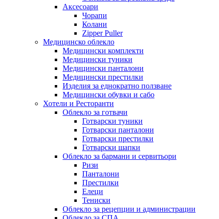
Аксесоари
Чорапи
Колани
Zipper Puller
Медицинско облекло
Медицински комплекти
Медицински туники
Медицински панталони
Медицински престилки
Изделия за еднократно ползване
Медицински обувки и сабо
Хотели и Ресторанти
Облекло за готвачи
Готварски туники
Готварски панталони
Готварски престилки
Готварски шапки
Облекло за бармани и сервитьори
Ризи
Панталони
Престилки
Елеци
Тениски
Облекло за рецепции и администрации
Облекло за СПА