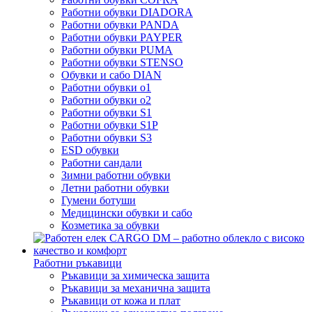
Работни обувки DIADORA
Работни обувки PANDA
Работни обувки PAYPER
Работни обувки PUMA
Работни обувки STENSO
Обувки и сабо DIAN
Работни обувки o1
Работни обувки o2
Работни обувки S1
Работни обувки S1P
Работни обувки S3
ESD обувки
Работни сандали
Зимни работни обувки
Летни работни обувки
Гумени ботуши
Медицински обувки и сабо
Козметика за обувки
Работни ръкавици
Ръкавици за химическа защита
Ръкавици за механична защита
Ръкавици от кожа и плат