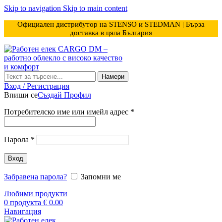
Skip to navigation
Skip to main content
Официален дистрибутор на STENSO и STEDMAN | Бърза
доставка в цяла България
Намери
Вход / Регистрация
Впиши се
Създай Профил
Задължително
Потребителско име или имейл адрес
*
Задължително
Парола
*
Вход
Забравена парола?
Запомни ме
Любими продукти
0
продукта
€
0.00
Навигация