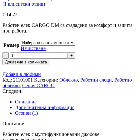
(
1
клиентски отзив)
€
14.72
Работен елек CARGO DM са създадени за комфорт и защита
при работа.
Размер
Изчистване
количество
за
Добавяне в количката
Работен
елек
Добави в любими
CARGO
Код:
21101001
Категории:
Облекло
,
Работни елеци
,
Работно
DM
облекло
,
Серия CARGO
Сподели:
Описание
Допълнителна информация
Отзиви (1)
Описание
Работен елек с мултифункционални джобове.
• закопчаване с цип;