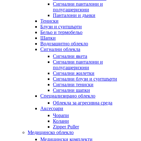
Сигнални панталони и
полугащеризони
Панталони и дънки
Тениски
Блузи и суитшърти
Бельо и термобельо
Шапки
Водозащитно облекло
Сигнални облекла
Сигнални якета
Сигнални панталони и
полугащеризони
Сигнални жилетки
Сигнални блузи и суитшърти
Сигнални тениски
Сигнални шапки
Специализирано облекло
Облекла за агресивна среда
Аксесоари
Чорапи
Колани
Zipper Puller
Медицинско облекло
Медицински комплекти