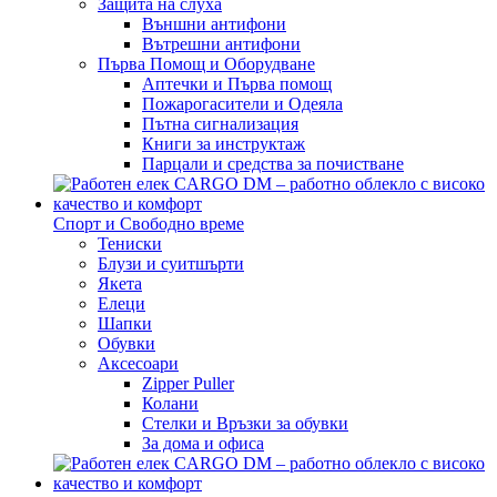
Защита на слуха
Външни антифони
Вътрешни антифони
Първа Помощ и Оборудване
Аптечки и Първа помощ
Пожарогасители и Одеяла
Пътна сигнализация
Книги за инструктаж
Парцали и средства за почистване
Спорт и Свободно време
Тениски
Блузи и суитшърти
Якета
Елеци
Шапки
Обувки
Аксесоари
Zipper Puller
Колани
Стелки и Връзки за обувки
За дома и офиса