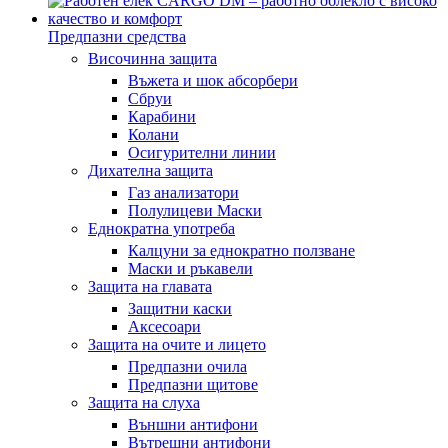
Предпазни средства
Височинна защита
Въжета и шок абсорбери
Сбруи
Карабини
Колани
Осигурителни линии
Дихателна защита
Газ анализатори
Полулицеви Маски
Еднократна употреба
Калцуни за еднократно ползване
Маски и ръкавели
Защита на главата
Защитни каски
Аксесоари
Защита на очите и лицето
Предпазни очила
Предпазни щитове
Защита на слуха
Външни антифони
Вътрешни антифони