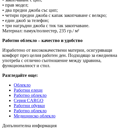
• прав модел;
• два предни джоба със цип;
• четири предни джоба с капак закопчаване с велкро;
• един джоб за телефон;
• три нагръдни джоба с тик так закопчаване.
Материал: памук/полиестер, 235 гр./ м²
Работно облекло – качество и удобство
Изработено от висококачествени материи, осигуряващи
комфорт през целия работен ден. Подходящо за ежедневна
употреба с отлично съотношение между здравина,
функционалност и стил.
Разгледайте още:
Облекло
Работни елеци
Работно облекло
Серия CARGO
Работни обувки
Работно облекло
Медицинско облекло
Допълнителна информация