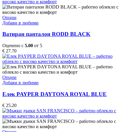
This
Опции
product
Добави в любими
has
multiple
Ватиран панталон RODD BLACK
variants.
The
Оценено с
5.00
от 5
options
€
27.70
may
be
chosen
on
the
This
Опции
product
product
Добави в любими
page
has
multiple
Елек PAYPER DAYTONA ROYAL BLUE
variants.
The
€
25.20
options
may
be
chosen
on
This
Опции