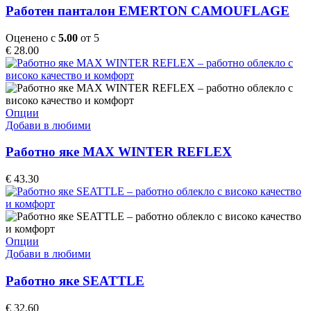
multiple
Работен панталон EMERTON CAMOUFLAGE
variants.
The
Оценено с
5.00
от 5
options
€
28.00
may
be
chosen
on
the
This
Опции
product
product
Добави в любими
page
has
multiple
Работно яке MAX WINTER REFLEX
variants.
The
€
43.30
options
may
be
chosen
on
This
Опции
the
product
Добави в любими
product
has
page
multiple
Работно яке SEATTLE
variants.
The
€
32.60