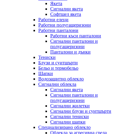
Якета
Сигнални якета
Софтшел якета
Работни елеци
Работни полугащеризони
Работни панталони
Работни къси панталони
Сигнални панталони и
полугащеризони
Панталони и дънки
Тениски
Блузи и суитшърти
Бельо и термобельо
Шапки
Водозащитно облекло
Сигнални облекла
Сигнални якета
Сигнални панталони и
полугащеризони
Сигнални жилетки
Сигнални блузи и суитшърти
Сигнални тениски
Сигнални шапки
Специализирано облекло
Облекла за агресивна среда