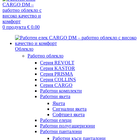
0
продукта
€
0.00
Облекло
Работно облекло
Серия REVOLT
Серия KASTOR
Серия PRISMA
Серия COLLINS
Серия CARGO
Работни комплекти
Работни якета
Якета
Сигнални якета
Софтшел якета
Работни елеци
Работни полугащеризони
Работни панталони
Работни къси панталони