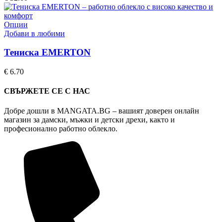
options
may
be
This
Опции
chosen
product
Добави в любими
on
has
the
multiple
Тениска EMERTON
product
variants.
page
The
€
6.70
options
may
СВЪРЖЕТЕ СЕ С НАС
be
chosen
Добре дошли в MANGATA.BG – вашият доверен онлайн
on
магазин за дамски, мъжки и детски дрехи, както и
the
професионално работно облекло.
product
page