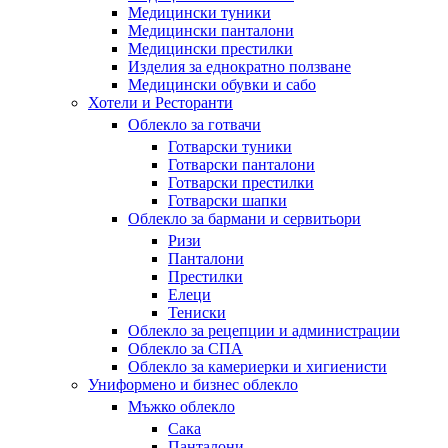
Медицински туники
Медицински панталони
Медицински престилки
Изделия за еднократно ползване
Медицински обувки и сабо
Хотели и Ресторанти
Облекло за готвачи
Готварски туники
Готварски панталони
Готварски престилки
Готварски шапки
Облекло за бармани и сервитьори
Ризи
Панталони
Престилки
Елеци
Тениски
Облекло за рецепции и администрации
Облекло за СПА
Облекло за камериерки и хигиенисти
Униформено и бизнес облекло
Мъжко облекло
Сака
Панталони