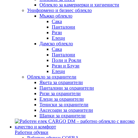
Облекло за камериерки и хигиенисти
Униформено и бизнес облекло
Мъжко облекло
Сака
Панталони
Ризи
Елеци
Дамско облекло
Сака
Панталони
Поли и Рокли
Ризи и Блузи
Елеци
Облекло за охранители
Якета за охранители
Панталони за охранители
Ризи за охранители
Елеци за охранители
Тениски за охранители
Аксесоари за охранители
Шапки за охранители
Работни обувки
Работни обувки COFRA