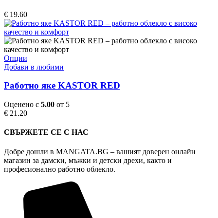
variants.
The
€
19.60
options
may
be
chosen
on
This
Опции
the
product
Добави в любими
product
has
page
multiple
Работно яке KASTOR RED
variants.
The
Оценено с
5.00
от 5
options
€
21.20
may
be
СВЪРЖЕТЕ СЕ С НАС
chosen
on
Добре дошли в MANGATA.BG – вашият доверен онлайн
the
магазин за дамски, мъжки и детски дрехи, както и
product
професионално работно облекло.
page