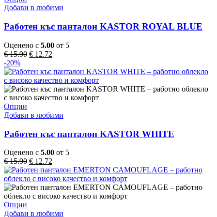
page
product
Добави в любими
has
multiple
Работен къс панталон KASTOR ROYAL BLUE
variants.
The
Оценено с
5.00
от 5
options
Original
Текущата
€
15.90
€
12.72
may
price
цена
-20%
be
was:
е:
chosen
€ 15.90.
€ 12.72.
on
the
product
This
Опции
page
product
Добави в любими
has
multiple
Работен къс панталон KASTOR WHITE
variants.
The
Оценено с
5.00
от 5
options
Original
Текущата
€
15.90
€
12.72
may
price
цена
be
was:
е:
chosen
€ 15.90.
€ 12.72.
on
the
This
Опции
product
product
Добави в любими