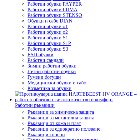
Работни обувки PAYPER
Работни обувки PUMA
Работни обувки STENSO
Обувки и сабо DIAN
Работни обувки o1
Работни обувки o2
Работни обувки S1
Работни обувки S1P
Работни обувки S3
ESD обувки
Работни сандали
Зимни работни обувки
Летни работни обувки
Гумени ботуши
Медицински обувки и сабо
Козметика за обувки
Работни ръкавици
Ръкавици за химическа защита
Ръкавици за механична защита
Ръкавици от кожа и плат
Ръкавици за еднократно ползване
Ръкавици топени