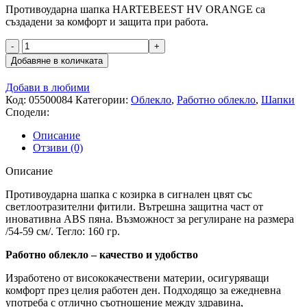
Противоударна шапка HARTEBEEST HV ORANGE са
създадени за комфорт и защита при работа.
количество
за
Добавяне в количката
Противоударна
шапка
Добави в любими
HARTEBEEST
Код:
05500084
Категории:
Облекло
,
Работно облекло
,
Шапки
HV
Сподели:
ORANGE
Описание
Отзиви (0)
Описание
Противоударна шапка с козирка в сигнален цвят със
светлоотразителни фитили. Вътрешна защитна част от
иновативна ABS пяна. Възможност за регулиране на размера
/54-59 см/. Тегло: 160 гр.
Работно облекло – качество и удобство
Изработено от висококачествени материи, осигуряващи
комфорт през целия работен ден. Подходящо за ежедневна
употреба с отлично съотношение между здравина,