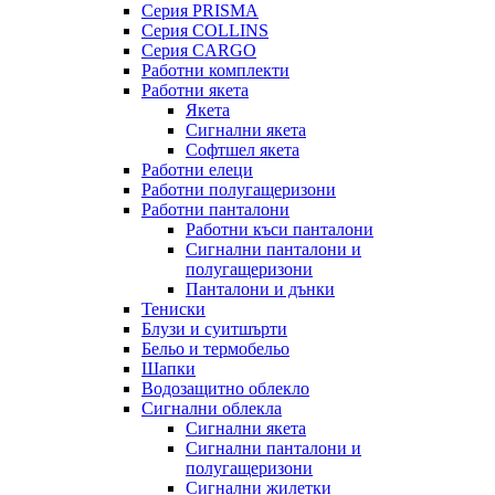
Серия PRISMA
Серия COLLINS
Серия CARGO
Работни комплекти
Работни якета
Якета
Сигнални якета
Софтшел якета
Работни елеци
Работни полугащеризони
Работни панталони
Работни къси панталони
Сигнални панталони и
полугащеризони
Панталони и дънки
Тениски
Блузи и суитшърти
Бельо и термобельо
Шапки
Водозащитно облекло
Сигнални облекла
Сигнални якета
Сигнални панталони и
полугащеризони
Сигнални жилетки