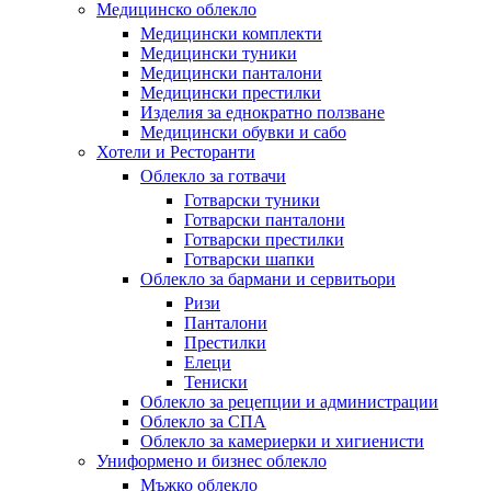
Медицинско облекло
Медицински комплекти
Медицински туники
Медицински панталони
Медицински престилки
Изделия за еднократно ползване
Медицински обувки и сабо
Хотели и Ресторанти
Облекло за готвачи
Готварски туники
Готварски панталони
Готварски престилки
Готварски шапки
Облекло за бармани и сервитьори
Ризи
Панталони
Престилки
Елеци
Тениски
Облекло за рецепции и администрации
Облекло за СПА
Облекло за камериерки и хигиенисти
Униформено и бизнес облекло
Мъжко облекло