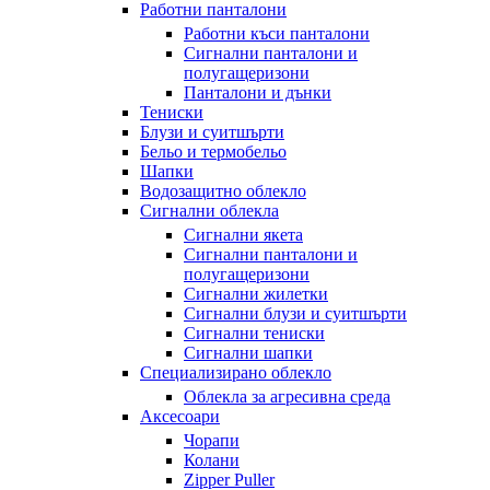
Работни панталони
Работни къси панталони
Сигнални панталони и
полугащеризони
Панталони и дънки
Тениски
Блузи и суитшърти
Бельо и термобельо
Шапки
Водозащитно облекло
Сигнални облекла
Сигнални якета
Сигнални панталони и
полугащеризони
Сигнални жилетки
Сигнални блузи и суитшърти
Сигнални тениски
Сигнални шапки
Специализирано облекло
Облекла за агресивна среда
Аксесоари
Чорапи
Колани
Zipper Puller