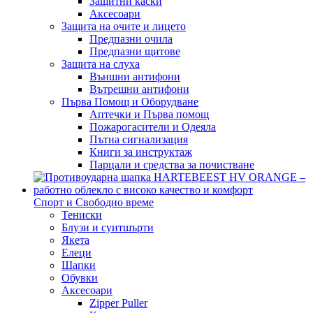
Защитни каски
Аксесоари
Защита на очите и лицето
Предпазни очила
Предпазни щитове
Защита на слуха
Външни антифони
Вътрешни антифони
Първа Помощ и Оборудване
Аптечки и Първа помощ
Пожарогасители и Одеяла
Пътна сигнализация
Книги за инструктаж
Парцали и средства за почистване
Спорт и Свободно време
Тениски
Блузи и суитшърти
Якета
Елеци
Шапки
Обувки
Аксесоари
Zipper Puller