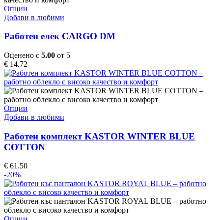
This
Опции
product
Добави в любими
has
multiple
Работен елек CARGO DM
variants.
The
Оценено с
5.00
от 5
options
€
14.72
may
be
chosen
on
the
This
Опции
product
product
Добави в любими
page
has
multiple
Работен комплект KASTOR WINTER BLUE
variants.
COTTON
The
options
€
61.50
may
-20%
be
chosen
on
the
product
This
Опции