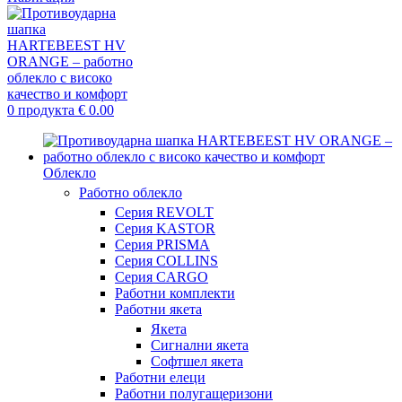
0
продукта
€
0.00
Облекло
Работно облекло
Серия REVOLT
Серия KASTOR
Серия PRISMA
Серия COLLINS
Серия CARGO
Работни комплекти
Работни якета
Якета
Сигнални якета
Софтшел якета
Работни елеци
Работни полугащеризони