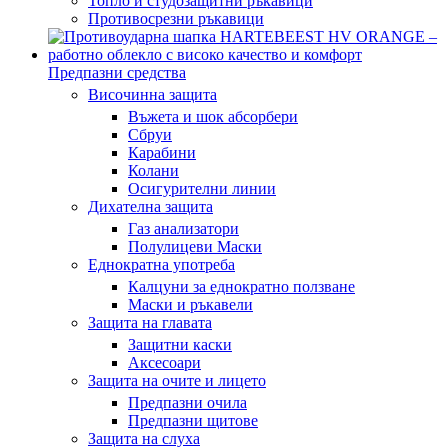
Топло и студозащитни ръкавици
Противосрезни ръкавици
Предпазни средства
Височинна защита
Въжета и шок абсорбери
Сбруи
Карабини
Колани
Осигурителни линии
Дихателна защита
Газ анализатори
Полулицеви Маски
Еднократна употреба
Калцуни за еднократно ползване
Маски и ръкавели
Защита на главата
Защитни каски
Аксесоари
Защита на очите и лицето
Предпазни очила
Предпазни щитове
Защита на слуха