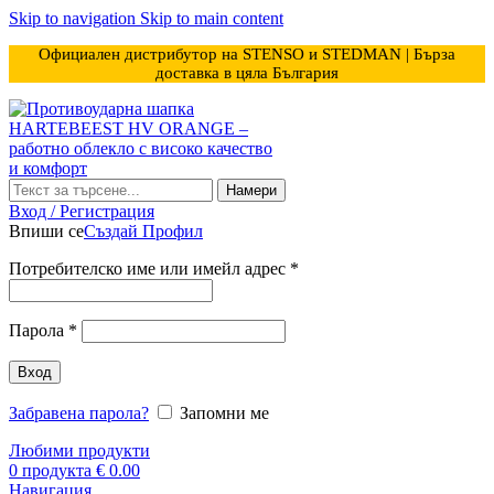
Skip to navigation
Skip to main content
Официален дистрибутор на STENSO и STEDMAN | Бърза
доставка в цяла България
Намери
Вход / Регистрация
Впиши се
Създай Профил
Задължително
Потребителско име или имейл адрес
*
Задължително
Парола
*
Вход
Забравена парола?
Запомни ме
Любими продукти
0
продукта
€
0.00
Навигация