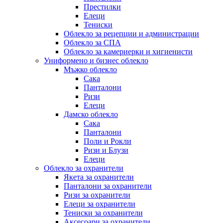
Престилки
Елеци
Тениски
Облекло за рецепции и администрации
Облекло за СПА
Облекло за камериерки и хигиенисти
Униформено и бизнес облекло
Мъжко облекло
Сака
Панталони
Ризи
Елеци
Дамско облекло
Сака
Панталони
Поли и Рокли
Ризи и Блузи
Елеци
Облекло за охранители
Якета за охранители
Панталони за охранители
Ризи за охранители
Елеци за охранители
Тениски за охранители
Аксесоари за охранители