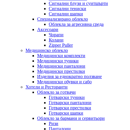
Сигнални блузи и суитшърти
Сигнални тениски
Сигнални шапки
Специализирано облекло
Облекла за агресивна среда
Аксесоари
Чорапи
Колани
Zipper Puller
Медицинско облекло
Медицински комплекти
Медицински туники
Медицински панталони
Медицински престилки
Изделия за еднократно ползване
Медицински обувки и сабо
Хотели и Ресторанти
Облекло за готвачи
Готварски туники
Готварски панталони
Готварски престилки
Готварски шапки
Облекло за бармани и сервитьори
Ризи
Панталони