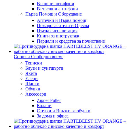
Външни антифони
Вътрешни антифони
Първа Помощ и Оборудване
Аптечки и Първа помощ
Пожарогасители и Одеяла
Пътна сигнализация
Книги за инструктаж
Парцали и средства за почистване
Спорт и Свободно време
Тениски
Блузи и суитшърти
Якета
Елеци
Шапки
Обувки
Аксесоари
Zipper Puller
Колани
Стелки и Връзки за обувки
За дома и офиса