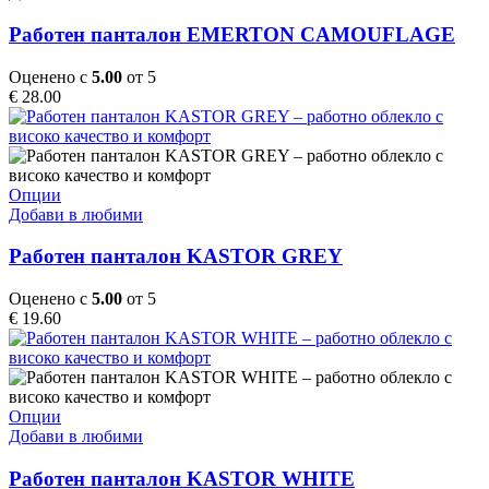
page
has
multiple
Работен панталон EMERTON CAMOUFLAGE
variants.
The
Оценено с
5.00
от 5
options
€
28.00
may
be
chosen
on
the
This
Опции
product
product
Добави в любими
page
has
multiple
Работен панталон KASTOR GREY
variants.
The
Оценено с
5.00
от 5
options
€
19.60
may
be
chosen
on
the
This
Опции
product
product
Добави в любими
page
has
multiple
Работен панталон KASTOR WHITE