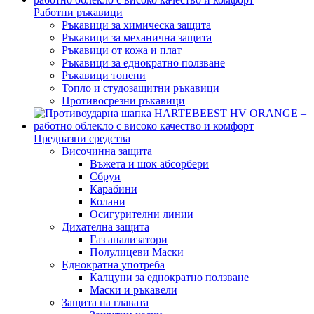
Работни ръкавици
Ръкавици за химическа защита
Ръкавици за механична защита
Ръкавици от кожа и плат
Ръкавици за еднократно ползване
Ръкавици топени
Топло и студозащитни ръкавици
Противосрезни ръкавици
Предпазни средства
Височинна защита
Въжета и шок абсорбери
Сбруи
Карабини
Колани
Осигурителни линии
Дихателна защита
Газ анализатори
Полулицеви Маски
Еднократна употреба
Калцуни за еднократно ползване
Маски и ръкавели
Защита на главата