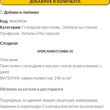
ДОБАВЯНЕ В КОЛИЧКАТА
Добави в любими
Код:
90409004
Категории:
Готварски престилки
,
Облекло за готвачи
,
Професии
,
Хотели и Ресторанти
Сподели:
ОПИСАНИЕ
ОТЗИВИ (0)
Описание
Престилка с нагръдник и връзка с копче за регулиране, с
джоб
МАТЕРИЯ: памук/полиестер, 190 гр./м²
Облекло за хотели и ресторанти
Подходящо за администрация, рецепция, камериерки,
бармани и сервитьори. Съчетава елегантен външен вид с