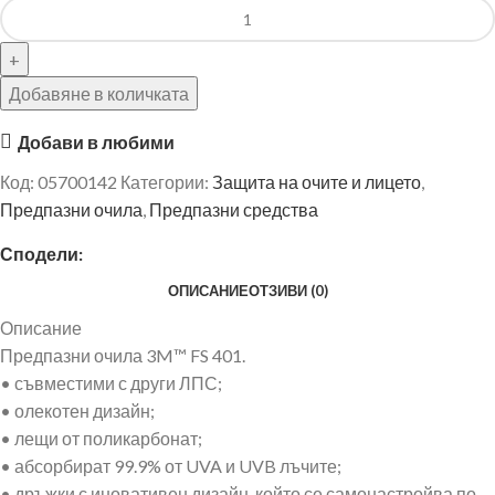
Добавяне в количката
Добави в любими
Код:
05700142
Категории:
Защита на очите и лицето
,
Предпазни очила
,
Предпазни средства
Сподели:
ОПИСАНИЕ
ОТЗИВИ (0)
Описание
Предпазни очила 3M™ FS 401.
• съвместими с други ЛПС;
• олекотен дизайн;
• лещи от поликарбонат;
• абсорбират 99.9% от UVA и UVB лъчите;
• дръжки с иновативен дизайн, който се самонастройва по