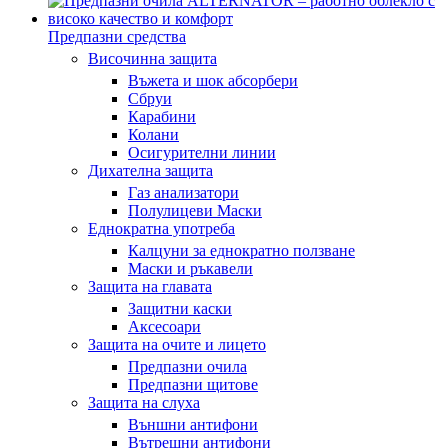
Предпазни средства
Височинна защита
Въжета и шок абсорбери
Сбруи
Карабини
Колани
Осигурителни линии
Дихателна защита
Газ анализатори
Полулицеви Маски
Еднократна употреба
Калцуни за еднократно ползване
Маски и ръкавели
Защита на главата
Защитни каски
Аксесоари
Защита на очите и лицето
Предпазни очила
Предпазни щитове
Защита на слуха
Външни антифони
Вътрешни антифони