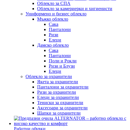
Облекло за СПА
Облекло за камериерки и хигиенисти
Униформено и бизнес облекло
Мъжко облекло
Сака
Панталони
Ризи
Елеци
Дамско облекло
Сака
Панталони
Поли и Рокли
Ризи и Блузи
Елеци
Облекло за охранители
Якета за охранители
Панталони за охранители
Ризи за охранители
Елеци за охранители
Тениски за охранители
Аксесоари за охранители
Шапки за охранители
Работни обувки