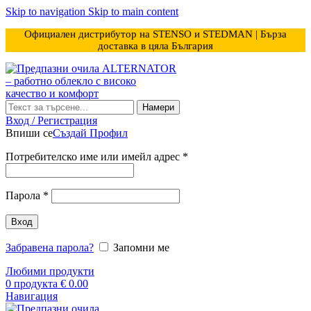
Skip to navigation
Skip to main content
Официален дистрибутор на STENSO и STEDMAN | Бърза
доставка в цяла България
Намери
Вход / Регистрация
Впиши се
Създай Профил
Задължително
Потребителско име или имейл адрес
*
Задължително
Парола
*
Вход
Забравена парола?
Запомни ме
Любими продукти
0
продукта
€
0.00
Навигация