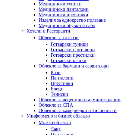
Медицински туники
Медицински панталони
Медицински престилки
Изделия за еднократно ползване
Медицински обувки и сабо
Хотели и Ресторанти
Облекло за готвачи
Готварски туники
Готварски панталони
Готварски престилки
Готварски шапки
Облекло за бармани и сервитьори
Ризи
Панталони
Престилки
Елеци
Тениски
Облекло за рецепции и администрации
Облекло за СПА
Облекло за камериерки и хигиенисти
Униформено и бизнес облекло
Мъжко облекло
Сака
Панталони