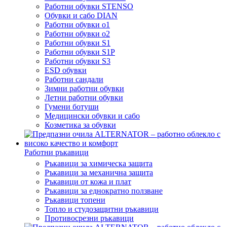
Работни обувки STENSO
Обувки и сабо DIAN
Работни обувки o1
Работни обувки o2
Работни обувки S1
Работни обувки S1P
Работни обувки S3
ESD обувки
Работни сандали
Зимни работни обувки
Летни работни обувки
Гумени ботуши
Медицински обувки и сабо
Козметика за обувки
Работни ръкавици
Ръкавици за химическа защита
Ръкавици за механична защита
Ръкавици от кожа и плат
Ръкавици за еднократно ползване
Ръкавици топени
Топло и студозащитни ръкавици
Противосрезни ръкавици