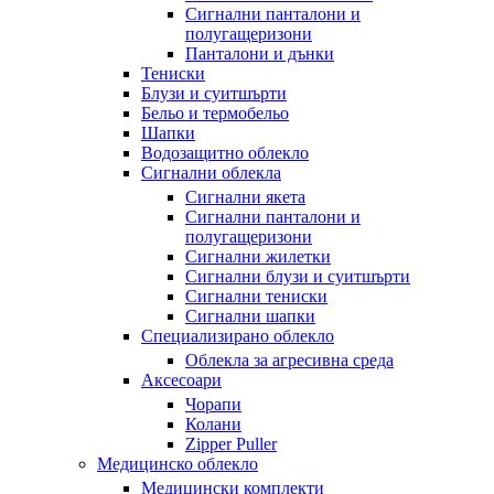
Сигнални панталони и
полугащеризони
Панталони и дънки
Тениски
Блузи и суитшърти
Бельо и термобельо
Шапки
Водозащитно облекло
Сигнални облекла
Сигнални якета
Сигнални панталони и
полугащеризони
Сигнални жилетки
Сигнални блузи и суитшърти
Сигнални тениски
Сигнални шапки
Специализирано облекло
Облекла за агресивна среда
Аксесоари
Чорапи
Колани
Zipper Puller
Медицинско облекло
Медицински комплекти