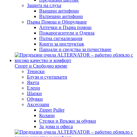
Защита на слуха
Външни антифони
Вътрешни антифони
Първа Помощ и Оборудване
Аптечки и Първа помощ
Пожарогасители и Одеяла
Пътна сигнализация
Книги за инструктаж
Парцали и средства за почистване
Спорт и Свободно време
Тениски
Блузи и суитшърти
Якета
Елеци
Шапки
Обувки
Аксесоари
Zipper Puller
Колани
Стелки и Връзки за обувки
За дома и офиса