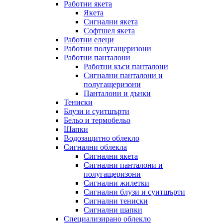
Работни якета
Якета
Сигнални якета
Софтшел якета
Работни елеци
Работни полугащеризони
Работни панталони
Работни къси панталони
Сигнални панталони и
полугащеризони
Панталони и дънки
Тениски
Блузи и суитшърти
Бельо и термобельо
Шапки
Водозащитно облекло
Сигнални облекла
Сигнални якета
Сигнални панталони и
полугащеризони
Сигнални жилетки
Сигнални блузи и суитшърти
Сигнални тениски
Сигнални шапки
Специализирано облекло