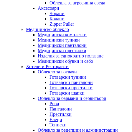
Облекла за агресивна среда
Аксесоари
Чорапи
Колани
Zipper Puller
Медицинско облекло
Медицински комплекти
Медицински туники
Медицински панталони
Медицински престилки
Изделия за еднократно ползване
Медицински обувки и сабо
Хотели и Ресторанти
Облекло за готвачи
Готварски туники
Готварски панталони
Готварски престилки
Готварски шапки
Облекло за бармани и сервитьори
Ризи
Панталони
Престилки
Елеци
Тениски
Облекло за рецепции и администрации