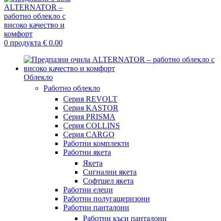
0
продукта
€
0.00
Облекло
Работно облекло
Серия REVOLT
Серия KASTOR
Серия PRISMA
Серия COLLINS
Серия CARGO
Работни комплекти
Работни якета
Якета
Сигнални якета
Софтшел якета
Работни елеци
Работни полугащеризони
Работни панталони
Работни къси панталони