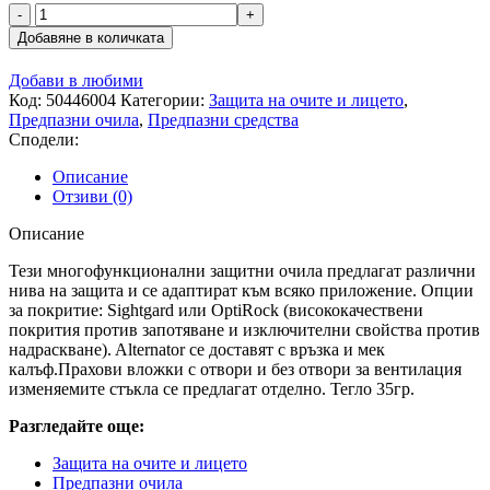
количество
за
Добавяне в количката
Предпазни
очила
Добави в любими
ALTERNATOR
Код:
50446004
Категории:
Защита на очите и лицето
,
Предпазни очила
,
Предпазни средства
Сподели:
Описание
Отзиви (0)
Описание
Тези многофункционални защитни очила предлагат различни
нива на защита и се адаптират към всяко приложение. Опции
за покритие: Sightgard или OptiRock (висококачествени
покрития против запотяване и изключителни свойства против
надраскване). Alternator се доставят с връзка и мек
калъф.Прахови вложки с отвори и без отвори за вентилация
изменяемите стъкла се предлагат отделно. Тегло 35гр.
Разгледайте още:
Защита на очите и лицето
Предпазни очила