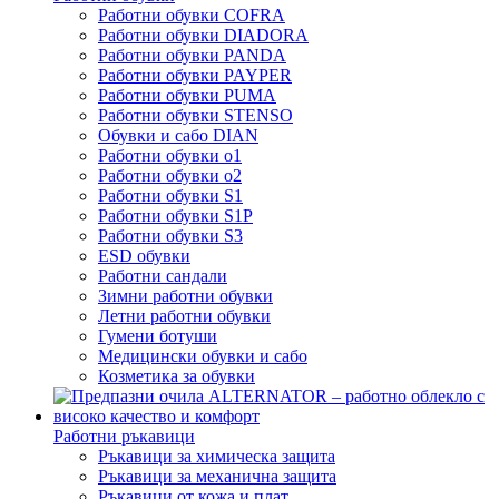
Работни обувки COFRA
Работни обувки DIADORA
Работни обувки PANDA
Работни обувки PAYPER
Работни обувки PUMA
Работни обувки STENSO
Обувки и сабо DIAN
Работни обувки o1
Работни обувки o2
Работни обувки S1
Работни обувки S1P
Работни обувки S3
ESD обувки
Работни сандали
Зимни работни обувки
Летни работни обувки
Гумени ботуши
Медицински обувки и сабо
Козметика за обувки
Работни ръкавици
Ръкавици за химическа защита
Ръкавици за механична защита
Ръкавици от кожа и плат