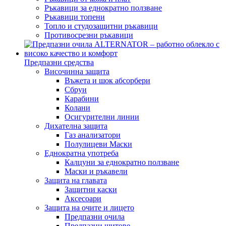
Ръкавици за еднократно ползване
Ръкавици топени
Топло и студозащитни ръкавици
Противосрезни ръкавици
Предпазни средства
Височинна защита
Въжета и шок абсорбери
Сбруи
Карабини
Колани
Осигурителни линии
Дихателна защита
Газ анализатори
Полулицеви Маски
Еднократна употреба
Калцуни за еднократно ползване
Маски и ръкавели
Защита на главата
Защитни каски
Аксесоари
Защита на очите и лицето
Предпазни очила
Предпазни щитове