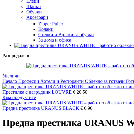
Елеци
Шапки
Обувки
Аксесоари
Zipper Puller
Колани
Стелки и Връзки за обувки
За дома и офиса
Разпродадено
Увеличи
Начало
Професии
Хотели и Ресторанти
Облекло за готвачи
Гот
Престилка с нагръдник LOUVRE
€
20.50
Към продуктите
Предна престилка URANUS BLACK
€
6.90
Предна престилка URANUS 