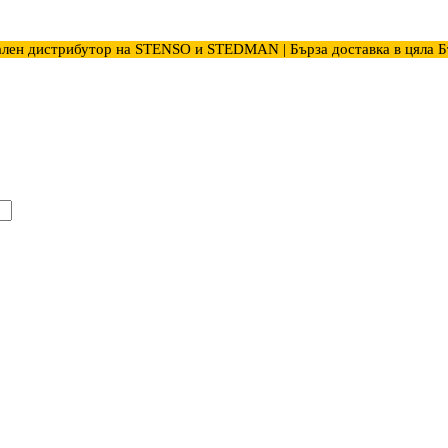
лен дистрибутор на STENSO и STEDMAN | Бърза доставка в цяла Б