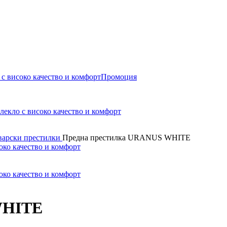
Промоция
варски престилки
Предна престилка URANUS WHITE
WHITE