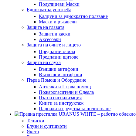
Полулицеви Маски
Еднократна употреба
Калцуни за еднократно ползване
Маски и ръкавели
Защита на главата
Защитни каски
Аксесоари
Защита на очите и лицето
Предпазни очила
Предпазни щитове
Защита на слуха
Външни антифони
Вътрешни антифони
Първа Помощ и Оборудване
Аптечки и Първа помощ
Пожарогасители и Одеяла
Пътна сигнализация
Книги за инструктаж
Парцали и средства за почистване
Тениски
Блузи и суитшърти
Якета