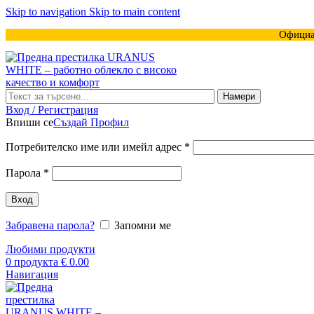
Skip to navigation
Skip to main content
Официа
Намери
Вход / Регистрация
Впиши се
Създай Профил
Задължително
Потребителско име или имейл адрес
*
Задължително
Парола
*
Вход
Забравена парола?
Запомни ме
Любими продукти
0
продукта
€
0.00
Навигация