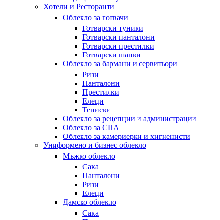
Хотели и Ресторанти
Облекло за готвачи
Готварски туники
Готварски панталони
Готварски престилки
Готварски шапки
Облекло за бармани и сервитьори
Ризи
Панталони
Престилки
Елеци
Тениски
Облекло за рецепции и администрации
Облекло за СПА
Облекло за камериерки и хигиенисти
Униформено и бизнес облекло
Мъжко облекло
Сака
Панталони
Ризи
Елеци
Дамско облекло
Сака