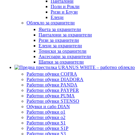
Панталони
Поли и Рокли
Ризи и Блузи
Елеци
Облекло за охранители
Якета за охранители
Панталони за охранители
Ризи за охранители
Елеци за охранители
Тениски за охранители
Аксесоари за охранители
Шапки за охранители
Работни обувки COFRA
Работни обувки DIADORA
Работни обувки PANDA
Работни обувки PAYPER
Работни обувки PUMA
Работни обувки STENSO
Обувки и сабо DIAN
Работни обувки o1
Работни обувки o2
Работни обувки S1
Работни обувки S1P
Работни обувки S3