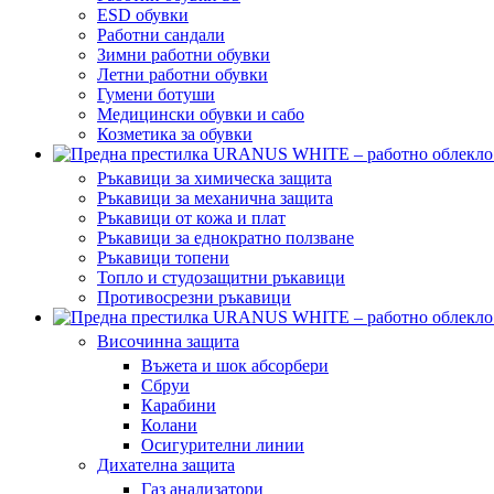
ESD обувки
Работни сандали
Зимни работни обувки
Летни работни обувки
Гумени ботуши
Медицински обувки и сабо
Козметика за обувки
Ръкавици за химическа защита
Ръкавици за механична защита
Ръкавици от кожа и плат
Ръкавици за еднократно ползване
Ръкавици топени
Топло и студозащитни ръкавици
Противосрезни ръкавици
Височинна защита
Въжета и шок абсорбери
Сбруи
Карабини
Колани
Осигурителни линии
Дихателна защита
Газ анализатори