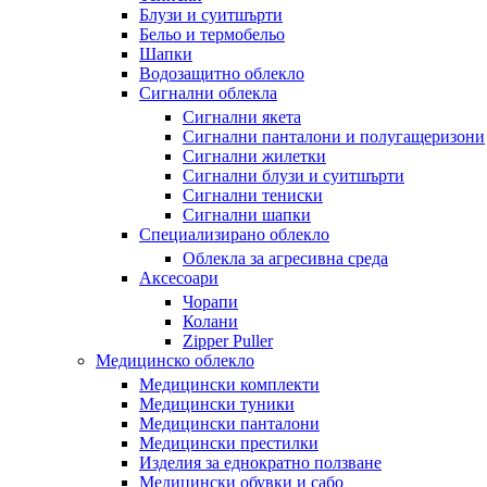
Блузи и суитшърти
Бельо и термобельо
Шапки
Водозащитно облекло
Сигнални облекла
Сигнални якета
Сигнални панталони и полугащеризони
Сигнални жилетки
Сигнални блузи и суитшърти
Сигнални тениски
Сигнални шапки
Специализирано облекло
Облекла за агресивна среда
Аксесоари
Чорапи
Колани
Zipper Puller
Медицинско облекло
Медицински комплекти
Медицински туники
Медицински панталони
Медицински престилки
Изделия за еднократно ползване
Медицински обувки и сабо