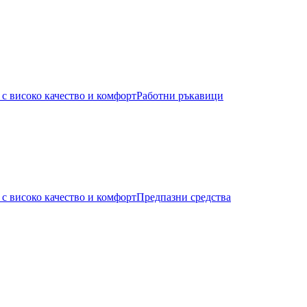
Работни ръкавици
Предпазни средства