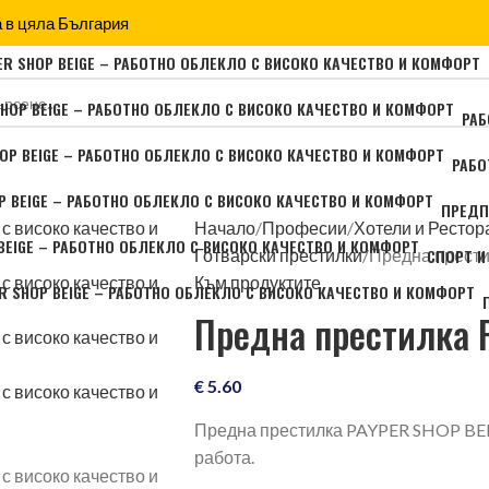
 в цяла България
РАБ
РАБО
ПРЕДП
Начало
Професии
Хотели и Рестор
СПОРТ И
Готварски престилки
Предна прест
Към продуктите
Предна престилка 
€
5.60
Предна престилка PAYPER SHOP BEI
работа.