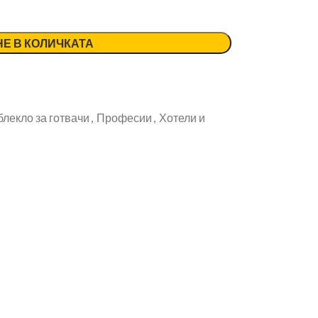
Е В КОЛИЧКАТА
лекло за готвачи
,
Професии
,
Хотели и