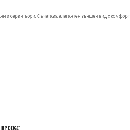
и и сервитьори. Съчетава елегантен външен вид с комфорт 
HOP BEIGE”