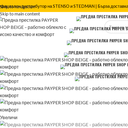
фициален дистрибутор на STENSO и STEDMAN | Бърза доставка
Skip to navigation
Skip to main content
Увеличи