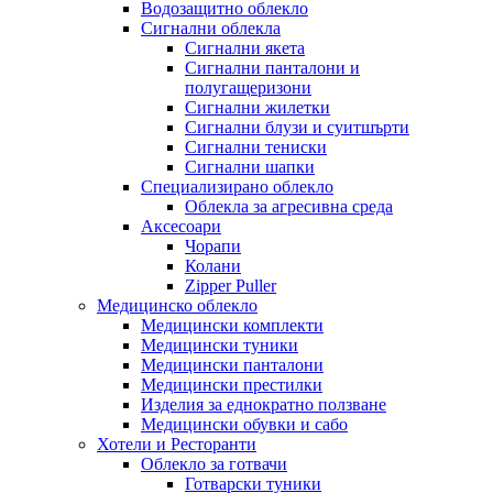
Водозащитно облекло
Сигнални облекла
Сигнални якета
Сигнални панталони и
полугащеризони
Сигнални жилетки
Сигнални блузи и суитшърти
Сигнални тениски
Сигнални шапки
Специализирано облекло
Облекла за агресивна среда
Аксесоари
Чорапи
Колани
Zipper Puller
Медицинско облекло
Медицински комплекти
Медицински туники
Медицински панталони
Медицински престилки
Изделия за еднократно ползване
Медицински обувки и сабо
Хотели и Ресторанти
Облекло за готвачи
Готварски туники