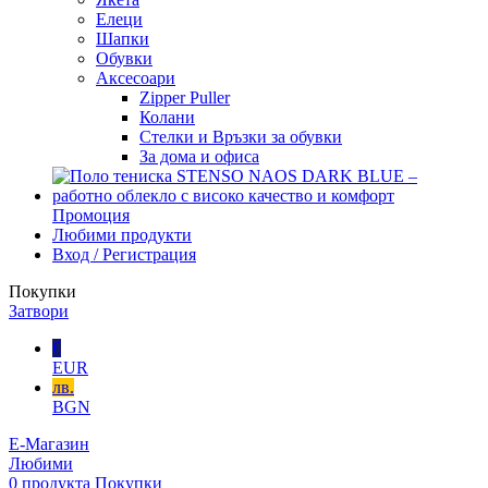
Елеци
Шапки
Обувки
Аксесоари
Zipper Puller
Колани
Стелки и Връзки за обувки
За дома и офиса
Промоция
Любими продукти
Вход / Регистрация
Покупки
Затвори
€
EUR
лв.
BGN
Е-Магазин
Любими
0
продукта
Покупки