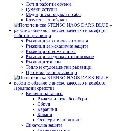
Летни работни обувки
Гумени ботуши
Медицински обувки и сабо
Козметика за обувки
Работни ръкавици
Ръкавици за химическа защита
Ръкавици за механична защита
Ръкавици от кожа и плат
Ръкавици за еднократно ползване
Ръкавици топени
Топло и студозащитни ръкавици
Противосрезни ръкавици
Предпазни средства
Височинна защита
Въжета и шок абсорбери
Сбруи
Карабини
Колани
Осигурителни линии
Дихателна защита
Газ анализатори