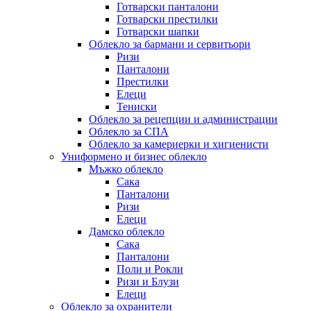
Готварски панталони
Готварски престилки
Готварски шапки
Облекло за бармани и сервитьори
Ризи
Панталони
Престилки
Елеци
Тениски
Облекло за рецепции и администрации
Облекло за СПА
Облекло за камериерки и хигиенисти
Униформено и бизнес облекло
Мъжко облекло
Сака
Панталони
Ризи
Елеци
Дамско облекло
Сака
Панталони
Поли и Рокли
Ризи и Блузи
Елеци
Облекло за охранители