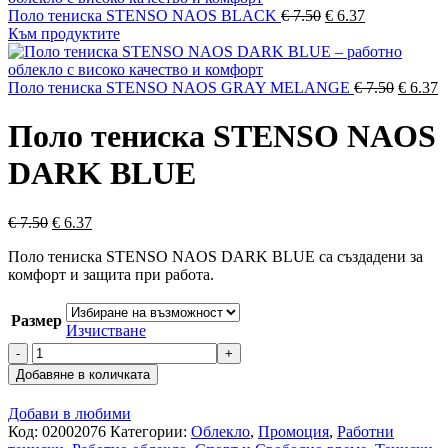
Original
Текущата
Поло тениска STENSO NAOS BLACK
€
7.50
€
6.37
price
цена
Към продуктите
was:
е:
€ 7.50.
€ 6.37.
Origina
Т
Поло тениска STENSO NAOS GRAY MELANGE
€
7.50
€
6.37
price
ц
was:
е:
Поло тениска STENSO NAOS
€ 7.50.
€
DARK BLUE
Original
Текущата
€
7.50
€
6.37
price
цена
Поло тениска STENSO NAOS DARK BLUE са създадени за
was:
е:
комфорт и защита при работа.
€ 7.50.
€ 6.37.
Размер
Изчистване
количество
за
Добавяне в количката
Поло
тениска
Добави в любими
STENSO
Код:
02002076
Категории:
Облекло
,
Промоция
,
Работни
NAOS