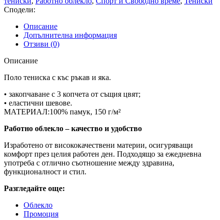
тениски
,
Работно облекло
,
Спорт и Свободно време
,
Тениски
DARK
Сподели:
BLUE
Описание
Допълнителна информация
Отзиви (0)
Описание
Поло тениска с къс ръкав и яка.
• закопчаване с 3 копчета от същия цвят;
• еластични шевове.
МАТЕРИАЛ:100% памук, 150 г/м²
Работно облекло – качество и удобство
Изработено от висококачествени материи, осигуряващи
комфорт през целия работен ден. Подходящо за ежедневна
употреба с отлично съотношение между здравина,
функционалност и стил.
Разгледайте още:
Облекло
Промоция