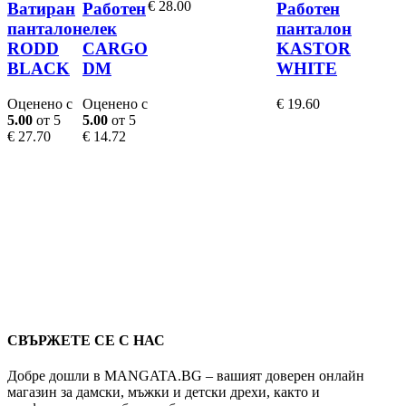
variants.
variants.
on
variants.
o
€
28.00
Ватиран
Работен
Работен
The
The
the
The
th
панталон
елек
панталон
options
options
product
options
p
RODD
CARGO
KASTOR
may
may
page
may
p
BLACK
DM
WHITE
be
be
be
chosen
chosen
chosen
on
on
on
Оценено с
Оценено с
€
19.60
the
the
the
5.00
от 5
5.00
от 5
product
product
product
€
27.70
€
14.72
page
page
page
СВЪРЖЕТЕ СЕ С НАС
Добре дошли в MANGATA.BG – вашият доверен онлайн
магазин за дамски, мъжки и детски дрехи, както и