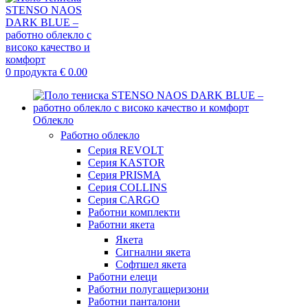
0
продукта
€
0.00
Облекло
Работно облекло
Серия REVOLT
Серия KASTOR
Серия PRISMA
Серия COLLINS
Серия CARGO
Работни комплекти
Работни якета
Якета
Сигнални якета
Софтшел якета
Работни елеци
Работни полугащеризони
Работни панталони