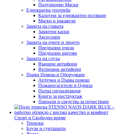
Полулицеви Маски
Еднократна употреба
Калцуни за еднократно ползване
Маски и ръкавели
Защита на главата
Защитни каски
Аксесоари
Защита на очите и лицето
Предпазни очила
Предпазни щитове
Защита на слуха
Външни антифони
Вътрешни антифони
Първа Помощ и Оборудване
Аптечки и Първа помощ
Пожарогасители и Одеяла
Пътна сигнализация
Книги за инструктаж
Парцали и средства за почистване
Спорт и Свободно време
Тениски
Блузи и суитшърти
Якета