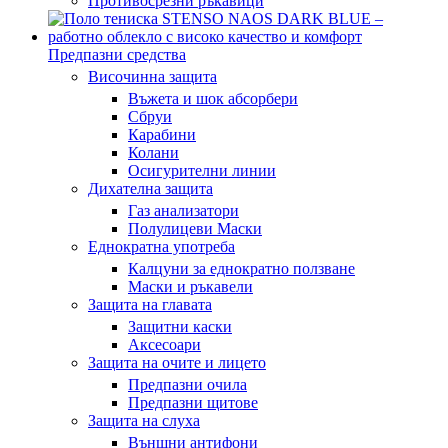
Противосрезни ръкавици
Предпазни средства
Височинна защита
Въжета и шок абсорбери
Сбруи
Карабини
Колани
Осигурителни линии
Дихателна защита
Газ анализатори
Полулицеви Маски
Еднократна употреба
Калцуни за еднократно ползване
Маски и ръкавели
Защита на главата
Защитни каски
Аксесоари
Защита на очите и лицето
Предпазни очила
Предпазни щитове
Защита на слуха
Външни антифони