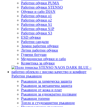
Работни обувки PUMA
Работни обувки STENSO
Обувки и сабо DIAN
Работни обувки o1
Работни обувки o2
Работни обувки S1
Работни обувки S1P
Работни обувки S3
ESD обувки
Работни сандали
Зимни работни обувки
Летни работни обувки
Гумени ботуши
Медицински обувки и сабо
Козметика за обувки
Работни ръкавици
Ръкавици за химическа защита
Ръкавици за механична защита
Ръкавици от кожа и плат
Ръкавици за еднократно ползване
Ръкавици топени
Топло и студозащитни ръкавици