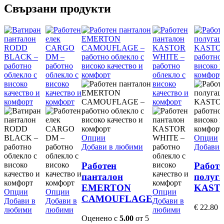
Свързани продукти
This
T
Опции
Опции
product
p
Добави в любими
Добави 
has
h
multiple
mu
Работен
Работе
variants.
va
панталон
полуг
The
T
EMERTON
KAST
This
This
options
This
o
Опции
Опции
Опции
CAMOUFLAGE
product
product
may
product
m
Добави в
Добави в
Добави в
€
22.80
has
has
be
has
b
любими
любими
любими
multiple
multiple
chosen
multiple
c
Оценено с
5.00
от 5