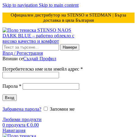
Skip to navigation
Skip to main content
Официален дистрибутор на STENSO и STEDMAN | Бърза
доставка в цяла България
Намери
Вход / Регистрация
Впиши се
Създай Профил
Задължително
Потребителско име или имейл адрес
*
Задължително
Парола
*
Вход
Забравена парола?
Запомни ме
Любими продукти
0
продукта
€
0.00
Навигация