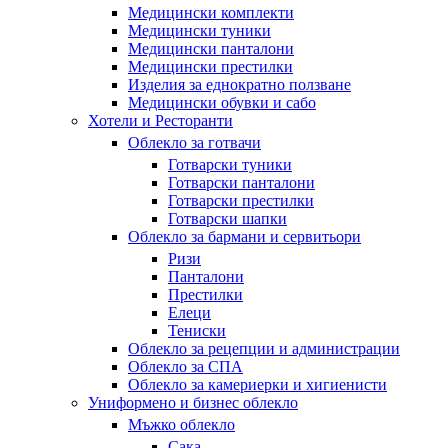
Медицински комплекти
Медицински туники
Медицински панталони
Медицински престилки
Изделия за еднократно ползване
Медицински обувки и сабо
Хотели и Ресторанти
Облекло за готвачи
Готварски туники
Готварски панталони
Готварски престилки
Готварски шапки
Облекло за бармани и сервитьори
Ризи
Панталони
Престилки
Елеци
Тениски
Облекло за рецепции и администрации
Облекло за СПА
Облекло за камериерки и хигиенисти
Униформено и бизнес облекло
Мъжко облекло
Сака