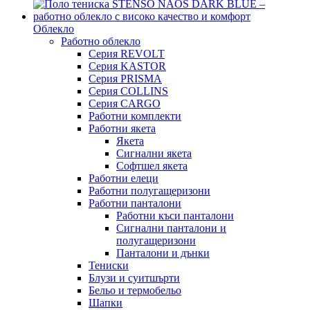
Облекло
Работно облекло
Серия REVOLT
Серия KASTOR
Серия PRISMA
Серия COLLINS
Серия CARGO
Работни комплекти
Работни якета
Якета
Сигнални якета
Софтшел якета
Работни елеци
Работни полугащеризони
Работни панталони
Работни къси панталони
Сигнални панталони и
полугащеризони
Панталони и дънки
Тениски
Блузи и суитшърти
Бельо и термобельо
Шапки