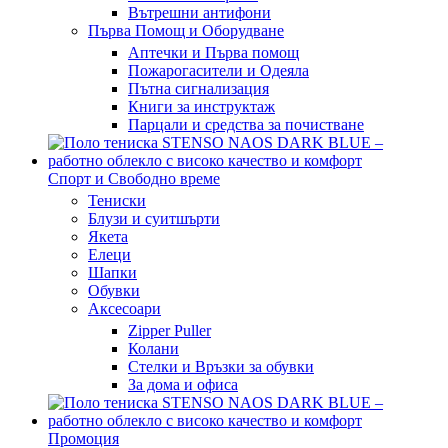
Вътрешни антифони
Първа Помощ и Оборудване
Аптечки и Първа помощ
Пожарогасители и Одеяла
Пътна сигнализация
Книги за инструктаж
Парцали и средства за почистване
Спорт и Свободно време
Тениски
Блузи и суитшърти
Якета
Елеци
Шапки
Обувки
Аксесоари
Zipper Puller
Колани
Стелки и Връзки за обувки
За дома и офиса
Промоция