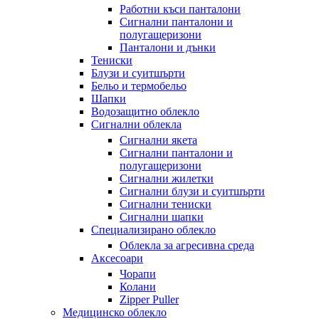
Работни къси панталони
Сигнални панталони и
полугащеризони
Панталони и дънки
Тениски
Блузи и суитшърти
Бельо и термобельо
Шапки
Водозащитно облекло
Сигнални облекла
Сигнални якета
Сигнални панталони и
полугащеризони
Сигнални жилетки
Сигнални блузи и суитшърти
Сигнални тениски
Сигнални шапки
Специализирано облекло
Облекла за агресивна среда
Аксесоари
Чорапи
Колани
Zipper Puller
Медицинско облекло