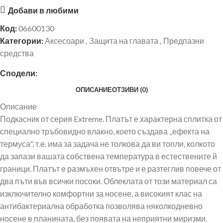
Добави в любими
Код:
06600130
Категории:
Аксесоари
,
Защита на главата
,
Предпазни
средства
Сподели:
ОПИСАНИЕ
ОТЗИВИ (0)
Описание
Подкасник от серия Extreme. Платът е характерна сплитка от
специално тръбовидно влакно, което създава „ефекта на
термуса“, т.е. има за задача не толкова да ви топли, колкото
да запази вашата собствена температура в естествените й
граници. Платът е размъхен отвътре и е разтеглив повече от
два пъти във всички посоки. Облеклата от този материал са
изключително комфортни за носене, а високият клас на
антибактериална обработка позволява няколкодневно
носене в планината, без появата на неприятни миризми.