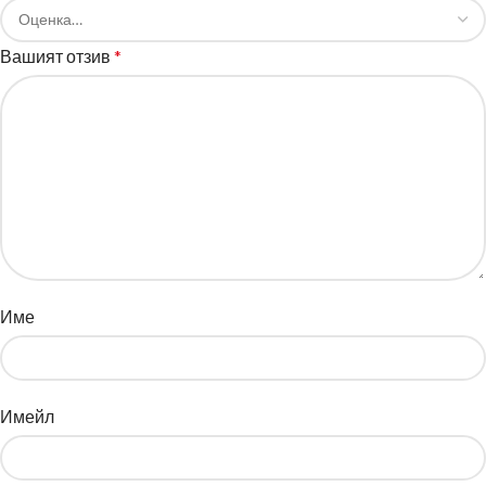
Вашият отзив
*
Име
Имейл