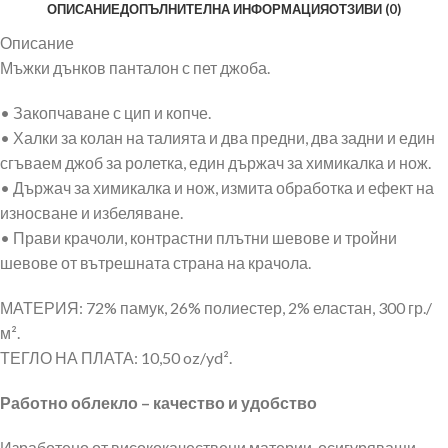
ОПИСАНИЕ
ДОПЪЛНИТЕЛНА ИНФОРМАЦИЯ
ОТЗИВИ (0)
Описание
Мъжки дънков панталон с пет джоба.
• Закопчаване с цип и копче.
• Халки за колан на талията и два предни, два задни и един
сгъваем джоб за ролетка, един държач за химикалка и нож.
• Държач за химикалка и нож, измита обработка и ефект на
износване и избеляване.
• Прави крачоли, контрастни плътни шевове и тройни
шевове от вътрешната страна на крачола.
МАТЕРИЯ: 72% памук, 26% полиестер, 2% еластан, 300 гр./
м².
ТЕГЛО НА ПЛАТА: 10,50 oz/yd².
Работно облекло – качество и удобство
Изработено от висококачествени материи, осигуряващи