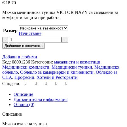
€
18.70
Мъжка медицинска туника VICTOR NAVY са създадени за
комфорт и защита при работа.
Размер
Изчистване
Добавяне в количката
Добави в любими
Код:
08001236
Категории:
масажисти и козметици
,
Медицински комплекти
,
Медицински туники
,
Медицинско
облекло
,
Облекло за камериерки и хигиенисти
,
Облекло за
СПА
,
Професии
,
Хотели и Ресторанти
Сподели:
Описание
Допълнителна информация
Отзиви (0)
Описание
Мъжка вталена туника.