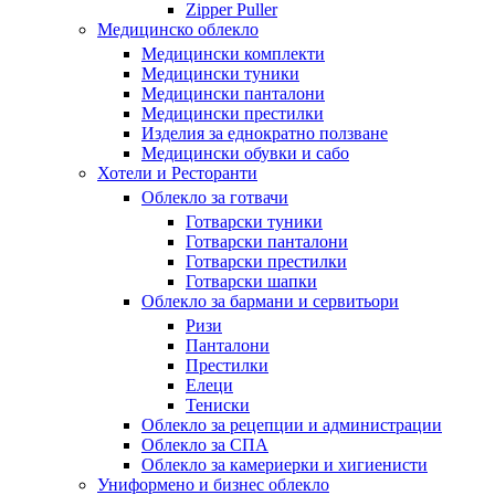
Zipper Puller
Медицинско облекло
Медицински комплекти
Медицински туники
Медицински панталони
Медицински престилки
Изделия за еднократно ползване
Медицински обувки и сабо
Хотели и Ресторанти
Облекло за готвачи
Готварски туники
Готварски панталони
Готварски престилки
Готварски шапки
Облекло за бармани и сервитьори
Ризи
Панталони
Престилки
Елеци
Тениски
Облекло за рецепции и администрации
Облекло за СПА
Облекло за камериерки и хигиенисти
Униформено и бизнес облекло