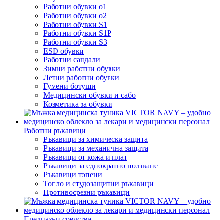
Работни обувки o1
Работни обувки o2
Работни обувки S1
Работни обувки S1P
Работни обувки S3
ESD обувки
Работни сандали
Зимни работни обувки
Летни работни обувки
Гумени ботуши
Медицински обувки и сабо
Козметика за обувки
Работни ръкавици
Ръкавици за химическа защита
Ръкавици за механична защита
Ръкавици от кожа и плат
Ръкавици за еднократно ползване
Ръкавици топени
Топло и студозащитни ръкавици
Противосрезни ръкавици
Предпазни средства