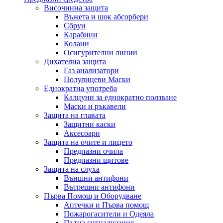
Височинна защита
Въжета и шок абсорбери
Сбруи
Карабини
Колани
Осигурителни линии
Дихателна защита
Газ анализатори
Полулицеви Маски
Еднократна употреба
Калцуни за еднократно ползване
Маски и ръкавели
Защита на главата
Защитни каски
Аксесоари
Защита на очите и лицето
Предпазни очила
Предпазни щитове
Защита на слуха
Външни антифони
Вътрешни антифони
Първа Помощ и Оборудване
Аптечки и Първа помощ
Пожарогасители и Одеяла
Пътна сигнализация