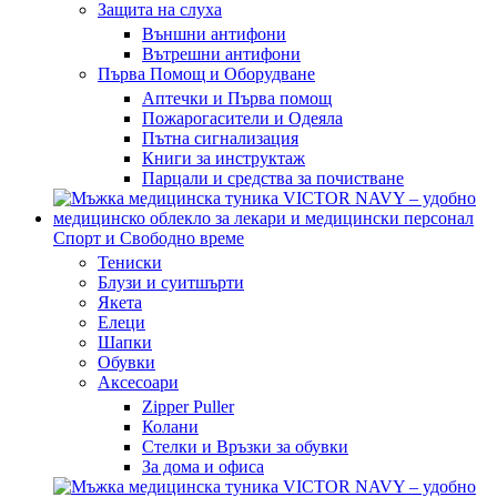
Защита на слуха
Външни антифони
Вътрешни антифони
Първа Помощ и Оборудване
Аптечки и Първа помощ
Пожарогасители и Одеяла
Пътна сигнализация
Книги за инструктаж
Парцали и средства за почистване
Спорт и Свободно време
Тениски
Блузи и суитшърти
Якета
Елеци
Шапки
Обувки
Аксесоари
Zipper Puller
Колани
Стелки и Връзки за обувки
За дома и офиса