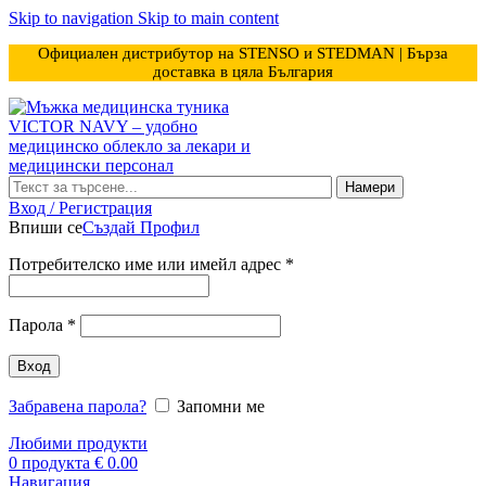
Skip to navigation
Skip to main content
Официален дистрибутор на STENSO и STEDMAN | Бърза
доставка в цяла България
Намери
Вход / Регистрация
Впиши се
Създай Профил
Потребителско име или имейл адрес
*
Парола
*
Вход
Забравена парола?
Запомни ме
Любими продукти
0
продукта
€
0.00
Навигация