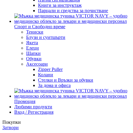
Книги за инструктаж
Парцали и средства за почистване
Спорт и Свободно време
Тениски
Блузи и суитшърти
Якета
Елеци
Шапки
Обувки
Аксесоари
Zipper Puller
Колани
Стелки и Връзки за обувки
За дома и офиса
Промоция
Любими продукти
Вход / Регистрация
Покупки
Затвори