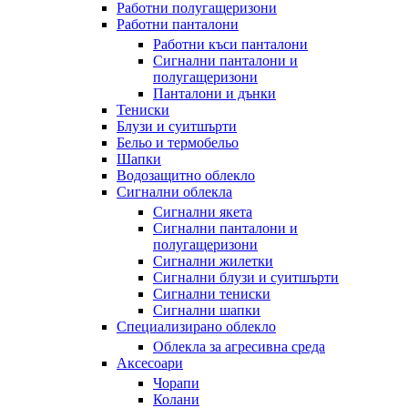
Работни полугащеризони
Работни панталони
Работни къси панталони
Сигнални панталони и
полугащеризони
Панталони и дънки
Тениски
Блузи и суитшърти
Бельо и термобельо
Шапки
Водозащитно облекло
Сигнални облекла
Сигнални якета
Сигнални панталони и
полугащеризони
Сигнални жилетки
Сигнални блузи и суитшърти
Сигнални тениски
Сигнални шапки
Специализирано облекло
Облекла за агресивна среда
Аксесоари
Чорапи
Колани