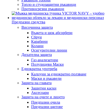
Ръкавици топени
Топло и студозащитни ръкавици
Противосрезни ръкавици
Предпазни средства
Височинна защита
Въжета и шок абсорбери
Сбруи
Карабини
Колани
Осигурителни линии
Дихателна защита
Газ анализатори
Полулицеви Маски
Еднократна употреба
Калцуни за еднократно ползване
Маски и ръкавели
Защита на главата
Защитни каски
Аксесоари
Защита на очите и лицето
Предпазни очила
Предпазни щитове