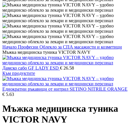
Начало
Професии
Облекло за СПА
масажисти и козметици
Мъжка медицинска туника VICTOR NAVY
Дамско сабо GF LADY ESD
€
26.58
Към продуктите
Еднократни ръкавици от нитрил SETINO NITRILE ORANGE
€
5.63
Мъжка медицинска туника
VICTOR NAVY