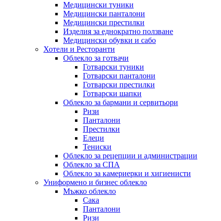
Медицински туники
Медицински панталони
Медицински престилки
Изделия за еднократно ползване
Медицински обувки и сабо
Хотели и Ресторанти
Облекло за готвачи
Готварски туники
Готварски панталони
Готварски престилки
Готварски шапки
Облекло за бармани и сервитьори
Ризи
Панталони
Престилки
Елеци
Тениски
Облекло за рецепции и администрации
Облекло за СПА
Облекло за камериерки и хигиенисти
Униформено и бизнес облекло
Мъжко облекло
Сака
Панталони
Ризи