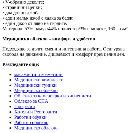
• V-образно деколте;
• странични цепки;
• два долни джоба;
• един малък джоб с халка за бадж;
• един джоб от ляво на гърдите.
Материал: 53% памук/44% полиестер/3% спандекс, 160 гр./м²
Медицинско облекло – комфорт и удобство
Подходящо за дълги смени и интензивна работа. Осигурява
свобода на движение, дишаемост и комфорт през целия ден.
Разгледайте още:
масажисти и козметици
Медицински комплекти
Медицински туники
Медицинско облекло
Облекло за камериерки и хигиенисти
Облекло за СПА
Професии
Хотели и Ресторанти
Работни обувки
Работно облекло
Медицинско облекло