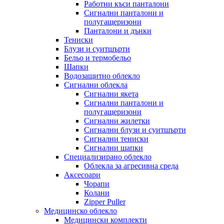
Работни къси панталони
Сигнални панталони и
полугащеризони
Панталони и дънки
Тениски
Блузи и суитшърти
Бельо и термобельо
Шапки
Водозащитно облекло
Сигнални облекла
Сигнални якета
Сигнални панталони и
полугащеризони
Сигнални жилетки
Сигнални блузи и суитшърти
Сигнални тениски
Сигнални шапки
Специализирано облекло
Облекла за агресивна среда
Аксесоари
Чорапи
Колани
Zipper Puller
Медицинско облекло
Медицински комплекти