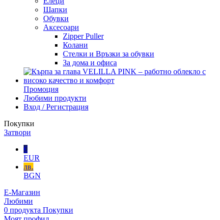
Елеци
Шапки
Обувки
Аксесоари
Zipper Puller
Колани
Стелки и Връзки за обувки
За дома и офиса
Промоция
Любими продукти
Вход / Регистрация
Покупки
Затвори
€
EUR
лв.
BGN
Е-Магазин
Любими
0
продукта
Покупки
Моят профил