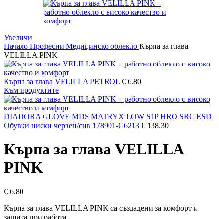
Увеличи
Начало
Професии
Медицинско облекло
Кърпа за глава
VELILLA PINK
Кърпа за глава VELILLA PETROL
€
6.80
Към продуктите
DIADORA GLOVE MDS MATRYX LOW S1P HRO SRC ESD
Обувки ниски червен/сив 178901-C6213
€
138.30
Кърпа за глава VELILLA
PINK
€
6.80
Кърпа за глава VELILLA PINK са създадени за комфорт и
защита при работа.