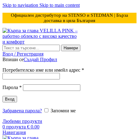
Skip to navigation
Skip to main content
Официален дистрибутор на STENSO и STEDMAN | Бърза
доставка в цяла България
Намери
Вход / Регистрация
Впиши се
Създай Профил
Задължително
Потребителско име или имейл адрес
*
Задължително
Парола
*
Вход
Забравена парола?
Запомни ме
Любими продукти
0
продукта
€
0.00
Навигация