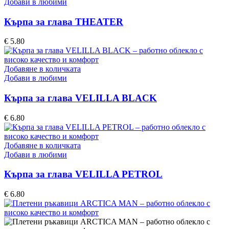
product
Добави в любими
on
has
the
multiple
Кърпа за глава THEATER
product
variants.
page
The
€
5.80
options
may
be
Добавяне в количката
chosen
Добави в любими
on
the
Кърпа за глава VELILLA BLACK
product
page
€
6.80
Добавяне в количката
Добави в любими
Кърпа за глава VELILLA PETROL
€
6.80