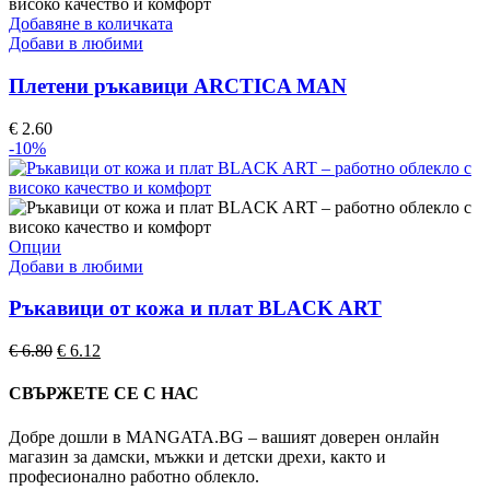
Добавяне в количката
Добави в любими
Плетени ръкавици ARCTICA MAN
€
2.60
-10%
This
Опции
product
Добави в любими
has
multiple
Ръкавици от кожа и плат BLACK ART
variants.
The
Original
Текущата
€
6.80
€
6.12
options
price
цена
may
was:
е:
СВЪРЖЕТЕ СЕ С НАС
be
€ 6.80.
€ 6.12.
chosen
Добре дошли в MANGATA.BG – вашият доверен онлайн
on
магазин за дамски, мъжки и детски дрехи, както и
the
професионално работно облекло.
product