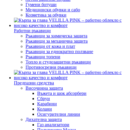
Гумени ботуши
Медицински обувки и сабо
Козметика за обувки
Работни ръкавици
Ръкавици за химическа защита
Ръкавици за механична защита
Ръкавици от кожа и плат
Ръкавици за еднократно ползване
Ръкавици топени
Топло и студозащитни ръкавици
Противосрезни ръкавици
Предпазни средства
Височинна защита
Въжета и шок абсорбери
Сбруи
Карабини
Колани
Осигурителни линии
Дихателна защита
Газ анализатори
Полулицеви Маски