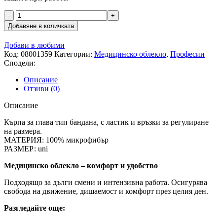
количество
за
Добавяне в количката
Кърпа
за
Добави в любими
глава
Код:
08001359
Категории:
Медицинско облекло
,
Професии
VELILLA
Сподели:
PINK
Описание
Отзиви (0)
Описание
Кърпа за глава тип бандана, с ластик и връзки за регулиране
на размера.
МАТЕРИЯ: 100% микрофибър
РАЗМЕР: uni
Медицинско облекло – комфорт и удобство
Подходящо за дълги смени и интензивна работа. Осигурява
свобода на движение, дишаемост и комфорт през целия ден.
Разгледайте още: