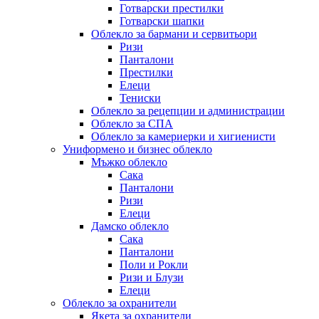
Готварски престилки
Готварски шапки
Облекло за бармани и сервитьори
Ризи
Панталони
Престилки
Елеци
Тениски
Облекло за рецепции и администрации
Облекло за СПА
Облекло за камериерки и хигиенисти
Униформено и бизнес облекло
Мъжко облекло
Сака
Панталони
Ризи
Елеци
Дамско облекло
Сака
Панталони
Поли и Рокли
Ризи и Блузи
Елеци
Облекло за охранители
Якета за охранители