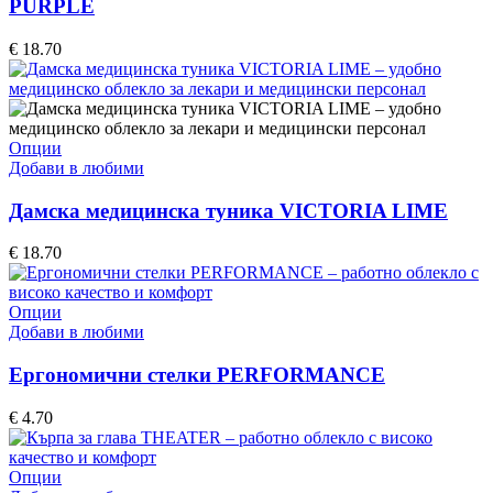
PURPLE
The
options
€
18.70
may
be
chosen
on
the
This
Опции
product
product
Добави в любими
page
has
multiple
Дамска медицинска туника VICTORIA LIME
variants.
The
€
18.70
options
may
be
This
Опции
chosen
product
Добави в любими
on
has
the
multiple
Ергономични стелки PERFORMANCE
product
variants.
page
The
€
4.70
options
may
be
This
Опции
chosen