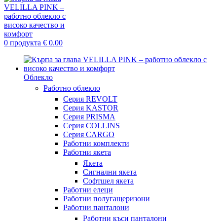
0
продукта
€
0.00
Облекло
Работно облекло
Серия REVOLT
Серия KASTOR
Серия PRISMA
Серия COLLINS
Серия CARGO
Работни комплекти
Работни якета
Якета
Сигнални якета
Софтшел якета
Работни елеци
Работни полугащеризони
Работни панталони
Работни къси панталони