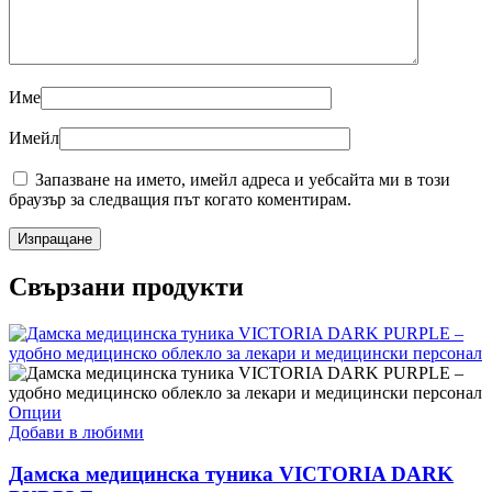
Име
Имейл
Запазване на името, имейл адреса и уебсайта ми в този
браузър за следващия път когато коментирам.
Свързани продукти
This
Опции
product
Добави в любими
has
multiple
Дамска медицинска туника VICTORIA DARK
variants.