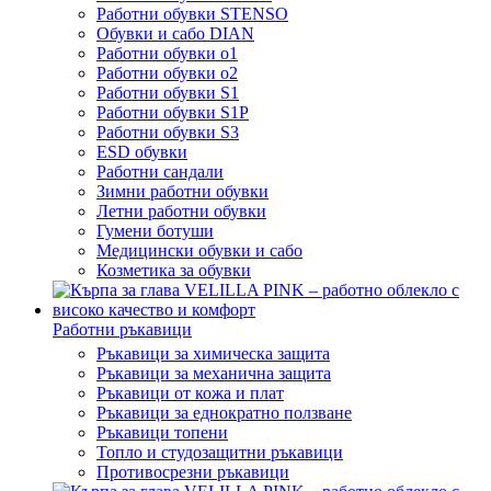
Работни обувки STENSO
Обувки и сабо DIAN
Работни обувки o1
Работни обувки o2
Работни обувки S1
Работни обувки S1P
Работни обувки S3
ESD обувки
Работни сандали
Зимни работни обувки
Летни работни обувки
Гумени ботуши
Медицински обувки и сабо
Козметика за обувки
Работни ръкавици
Ръкавици за химическа защита
Ръкавици за механична защита
Ръкавици от кожа и плат
Ръкавици за еднократно ползване
Ръкавици топени
Топло и студозащитни ръкавици
Противосрезни ръкавици