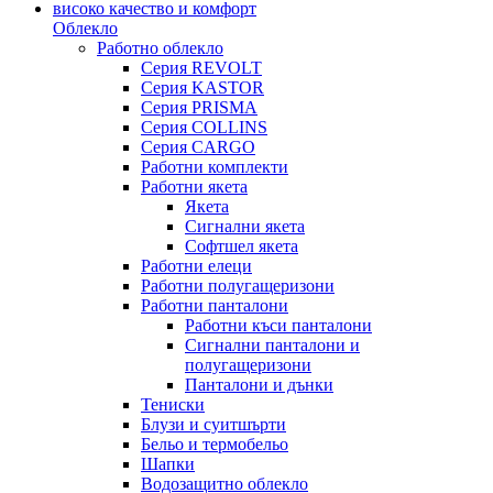
Облекло
Работно облекло
Серия REVOLT
Серия KASTOR
Серия PRISMA
Серия COLLINS
Серия CARGO
Работни комплекти
Работни якета
Якета
Сигнални якета
Софтшел якета
Работни елеци
Работни полугащеризони
Работни панталони
Работни къси панталони
Сигнални панталони и
полугащеризони
Панталони и дънки
Тениски
Блузи и суитшърти
Бельо и термобельо
Шапки
Водозащитно облекло