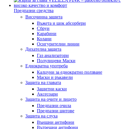
Предпазни средства
Височинна защита
Въжета и шок абсорбери
Сбруи
Карабини
Колани
Осигурителни линии
Дихателна защита
Газ анализатори
Полулицеви Маски
Еднократна употреба
Калцуни за еднократно ползване
Маски и ръкавели
Защита на главата
Защитни каски
Аксесоари
Защита на очите и лицето
Предпазни очила
Предпазни щитове
Защита на слуха
Външни антифони
Вътрешни антифони