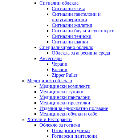
Сигнални облекла
Сигнални якета
Сигнални панталони и
полугащеризони
Сигнални жилетки
Сигнални блузи и суитшърти
Сигнални тениски
Сигнални шапки
Специализирано облекло
Облекла за агресивна среда
Аксесоари
Чорапи
Колани
Zipper Puller
Медицинско облекло
Медицински комплекти
Медицински туники
Медицински панталони
Медицински престилки
Изделия за еднократно ползване
Медицински обувки и сабо
Хотели и Ресторанти
Облекло за готвачи
Готварски туники
Готварски панталони