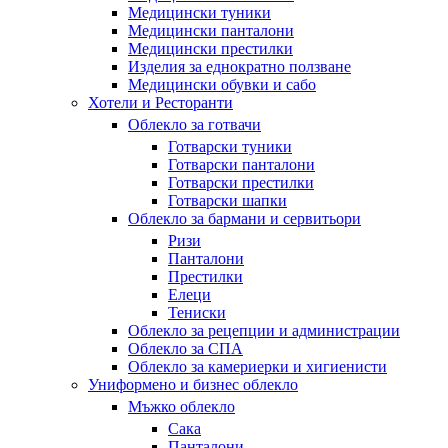
Медицински туники
Медицински панталони
Медицински престилки
Изделия за еднократно ползване
Медицински обувки и сабо
Хотели и Ресторанти
Облекло за готвачи
Готварски туники
Готварски панталони
Готварски престилки
Готварски шапки
Облекло за бармани и сервитьори
Ризи
Панталони
Престилки
Елеци
Тениски
Облекло за рецепции и администрации
Облекло за СПА
Облекло за камериерки и хигиенисти
Униформено и бизнес облекло
Мъжко облекло
Сака
Панталони