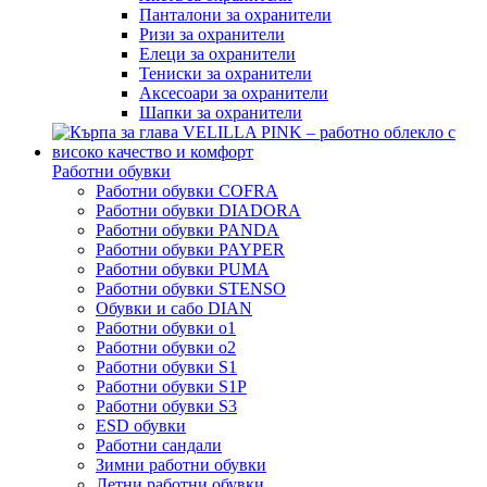
Панталони за охранители
Ризи за охранители
Елеци за охранители
Тениски за охранители
Аксесоари за охранители
Шапки за охранители
Работни обувки
Работни обувки COFRA
Работни обувки DIADORA
Работни обувки PANDA
Работни обувки PAYPER
Работни обувки PUMA
Работни обувки STENSO
Обувки и сабо DIAN
Работни обувки o1
Работни обувки o2
Работни обувки S1
Работни обувки S1P
Работни обувки S3
ESD обувки
Работни сандали
Зимни работни обувки
Летни работни обувки