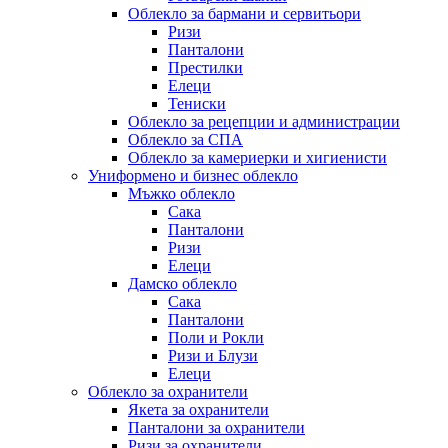
Облекло за бармани и сервитьори
Ризи
Панталони
Престилки
Елеци
Тениски
Облекло за рецепции и администрации
Облекло за СПА
Облекло за камериерки и хигиенисти
Униформено и бизнес облекло
Мъжко облекло
Сака
Панталони
Ризи
Елеци
Дамско облекло
Сака
Панталони
Поли и Рокли
Ризи и Блузи
Елеци
Облекло за охранители
Якета за охранители
Панталони за охранители
Ризи за охранители