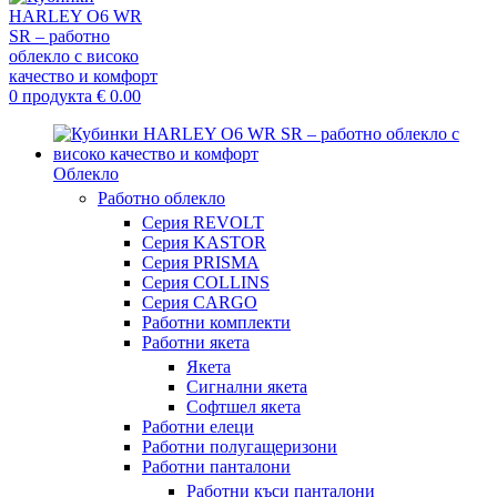
0
продукта
€
0.00
Облекло
Работно облекло
Серия REVOLT
Серия KASTOR
Серия PRISMA
Серия COLLINS
Серия CARGO
Работни комплекти
Работни якета
Якета
Сигнални якета
Софтшел якета
Работни елеци
Работни полугащеризони
Работни панталони
Работни къси панталони