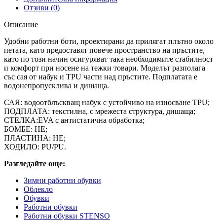
Отзиви (0)
Описание
Удобни работни боти, проектирани да прилягат плътно около
петата, като предоставят повече пространство на пръстите,
като по този начин осигуряват така необходимите стабилност
и комфорт при носене на тежки товари. Моделът разполага
със сая от набук и TPU части над пръстите. Подплатата е
водонепропусклива и дишаща.
САЯ: водоотблъскващ набук с устойчиво на износване TPU;
ПОДПЛАТА: текстилна, с мрежеста структура, дишаща;
СТЕЛКА:EVA с антистатична обработка;
БОМБЕ: НЕ;
ПЛАСТИНА: НЕ;
ХОДИЛО: PU/PU.
Разгледайте още:
Зимни работни обувки
Облекло
Обувки
Работни обувки
Работни обувки STENSO