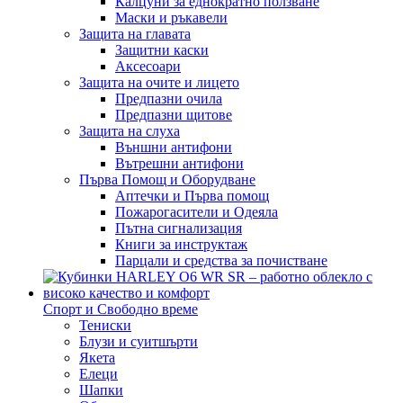
Калцуни за еднократно ползване
Маски и ръкавели
Защита на главата
Защитни каски
Аксесоари
Защита на очите и лицето
Предпазни очила
Предпазни щитове
Защита на слуха
Външни антифони
Вътрешни антифони
Първа Помощ и Оборудване
Аптечки и Първа помощ
Пожарогасители и Одеяла
Пътна сигнализация
Книги за инструктаж
Парцали и средства за почистване
Спорт и Свободно време
Тениски
Блузи и суитшърти
Якета
Елеци
Шапки