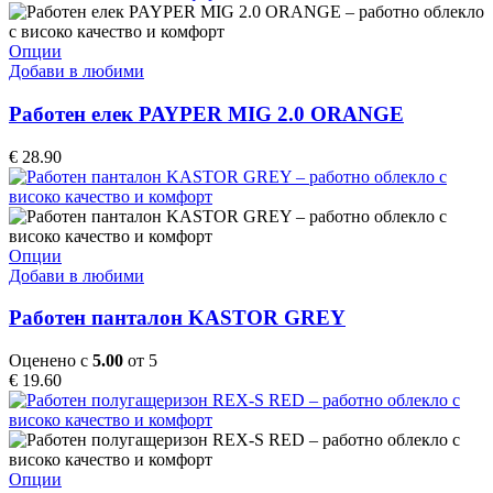
on
the
product
This
Опции
page
product
Добави в любими
has
multiple
Работен елек PAYPER MIG 2.0 ORANGE
variants.
The
€
28.90
options
may
be
chosen
on
This
Опции
the
product
Добави в любими
product
has
page
multiple
Работен панталон KASTOR GREY
variants.
The
Оценено с
5.00
от 5
options
€
19.60
may
be
chosen
on
the
This
Опции
product