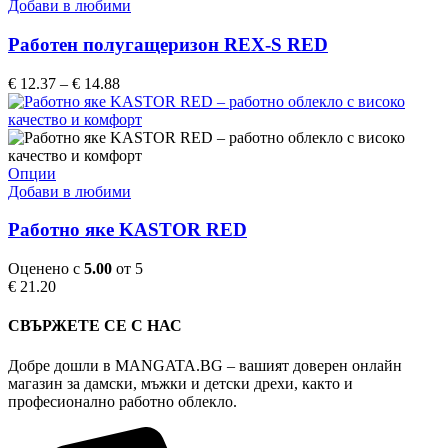
product
Добави в любими
page
has
multiple
Работен полугащеризон REX-S RED
variants.
The
Price
€
12.37
–
€
14.88
options
range:
may
€ 12.37
be
through
chosen
€ 14.88
on
This
Опции
the
product
Добави в любими
product
has
page
multiple
Работно яке KASTOR RED
variants.
The
Оценено с
5.00
от 5
options
€
21.20
may
be
СВЪРЖЕТЕ СЕ С НАС
chosen
on
Добре дошли в MANGATA.BG – вашият доверен онлайн
the
магазин за дамски, мъжки и детски дрехи, както и
product
професионално работно облекло.
page