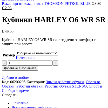
Ръкавици от кожа и плат THOMSON PETROL BLUE
€
3.30
Original
Текущата
€
2.98
price
цена
was:
е:
Кубинки HARLEY О6 WR SR
€ 3.30.
€ 2.98.
€
49.00
Кубинки HARLEY О6 WR SR са създадени за комфорт и
защита при работа.
Размер
Изчистване
количество
за
Добавяне в количката
Кубинки
HARLEY
Добави в любими
О6
Код:
06200295
Категории:
Зимни работни обувки
,
Облекло
,
WR
Обувки
,
Работни обувки
,
Работни обувки STENSO
,
Спорт и
SR
Свободно време
Сподели:
Описание
Допълнителна информация