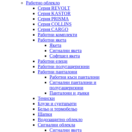
Работно облекло
Серия REVOLT
Серия KASTOR
Серия PRISMA
Серия COLLINS
Серия CARGO
Работни комплекти
Работни якета
Якета
Сигнални якета
Софтшел якета
Работни елеци
Работни полугащеризони
Работни панталони
Работни къси панталони
Сигнални панталони и
полугащеризони
Панталони и дънки
Тениски
Блузи и суитшърти
Бельо и термобельо
Шапки
Водозащитно облекло
Сигнални облекла
Сигнални якета