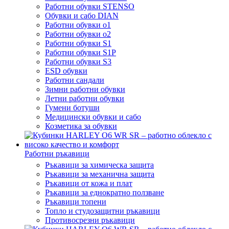
Работни обувки STENSO
Обувки и сабо DIAN
Работни обувки o1
Работни обувки o2
Работни обувки S1
Работни обувки S1P
Работни обувки S3
ESD обувки
Работни сандали
Зимни работни обувки
Летни работни обувки
Гумени ботуши
Медицински обувки и сабо
Козметика за обувки
Работни ръкавици
Ръкавици за химическа защита
Ръкавици за механична защита
Ръкавици от кожа и плат
Ръкавици за еднократно ползване
Ръкавици топени
Топло и студозащитни ръкавици
Противосрезни ръкавици