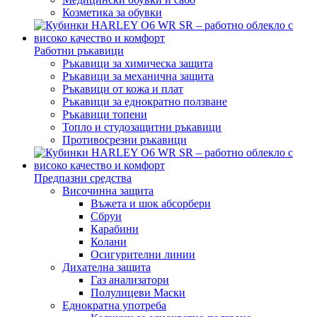
Козметика за обувки
Работни ръкавици
Ръкавици за химическа защита
Ръкавици за механична защита
Ръкавици от кожа и плат
Ръкавици за еднократно ползване
Ръкавици топени
Топло и студозащитни ръкавици
Противосрезни ръкавици
Предпазни средства
Височинна защита
Въжета и шок абсорбери
Сбруи
Карабини
Колани
Осигурителни линии
Дихателна защита
Газ анализатори
Полулицеви Маски
Еднократна употреба