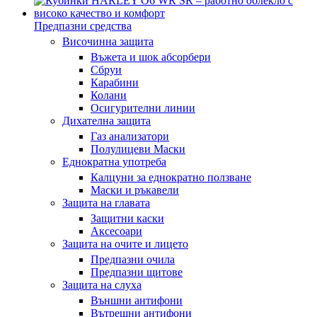
Предпазни средства
Височинна защита
Въжета и шок абсорбери
Сбруи
Карабини
Колани
Осигурителни линии
Дихателна защита
Газ анализатори
Полулицеви Маски
Еднократна употреба
Калцуни за еднократно ползване
Маски и ръкавели
Защита на главата
Защитни каски
Аксесоари
Защита на очите и лицето
Предпазни очила
Предпазни щитове
Защита на слуха
Външни антифони
Вътрешни антифони