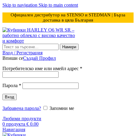
Skip to navigation
Skip to main content
Официален дистрибутор на STENSO и STEDMAN | Бърза
доставка в цяла България
Намери
Вход / Регистрация
Впиши се
Създай Профил
Задължително
Потребителско име или имейл адрес
*
Задължително
Парола
*
Вход
Забравена парола?
Запомни ме
Любими продукти
0
продукта
€
0.00
Навигация