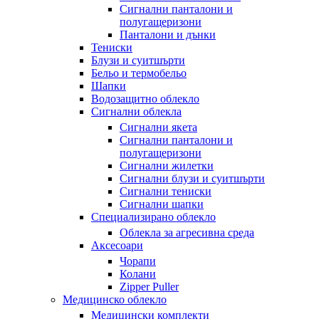
Сигнални панталони и
полугащеризони
Панталони и дънки
Тениски
Блузи и суитшърти
Бельо и термобельо
Шапки
Водозащитно облекло
Сигнални облекла
Сигнални якета
Сигнални панталони и
полугащеризони
Сигнални жилетки
Сигнални блузи и суитшърти
Сигнални тениски
Сигнални шапки
Специализирано облекло
Облекла за агресивна среда
Аксесоари
Чорапи
Колани
Zipper Puller
Медицинско облекло
Медицински комплекти