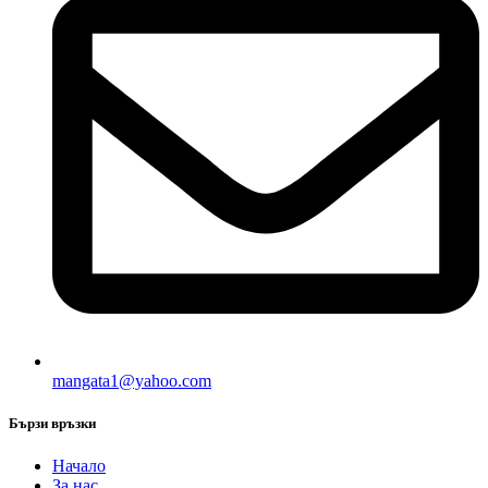
mangata1@yahoo.com
Бързи връзки
Начало
За нас