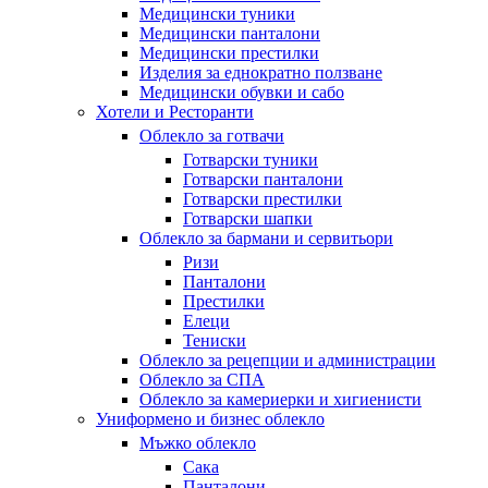
Медицински туники
Медицински панталони
Медицински престилки
Изделия за еднократно ползване
Медицински обувки и сабо
Хотели и Ресторанти
Облекло за готвачи
Готварски туники
Готварски панталони
Готварски престилки
Готварски шапки
Облекло за бармани и сервитьори
Ризи
Панталони
Престилки
Елеци
Тениски
Облекло за рецепции и администрации
Облекло за СПА
Облекло за камериерки и хигиенисти
Униформено и бизнес облекло
Мъжко облекло
Сака
Панталони