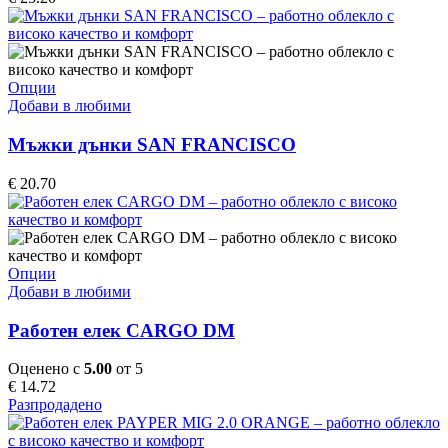
options
may
be
chosen
on
This
Опции
the
product
Добави в любими
product
has
page
multiple
Мъжки дънки SAN FRANCISCO
variants.
The
€
20.70
options
may
be
chosen
on
This
Опции
the
product
Добави в любими
product
has
page
multiple
Работен елек CARGO DM
variants.
The
Оценено с
5.00
от 5
options
€
14.72
may
Разпродадено
be
chosen