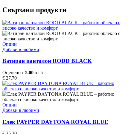
Свързани продукти
This
Опции
product
Добави в любими
has
multiple
Ватиран панталон RODD BLACK
variants.
The
Оценено с
5.00
от 5
options
€
27.70
may
be
chosen
on
the
This
Опции
product
product
Добави в любими
page
has
multiple
Елек PAYPER DAYTONA ROYAL BLUE
variants.
The
€
25.20