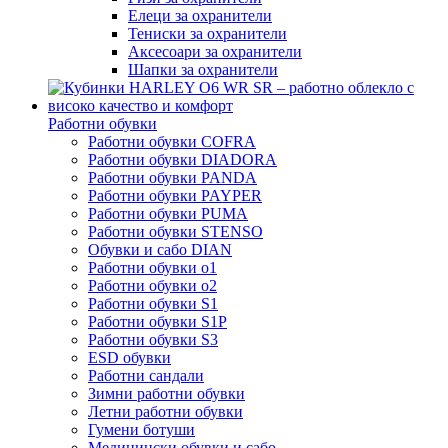
Елеци за охранители
Тениски за охранители
Аксесоари за охранители
Шапки за охранители
Работни обувки
Работни обувки COFRA
Работни обувки DIADORA
Работни обувки PANDA
Работни обувки PAYPER
Работни обувки PUMA
Работни обувки STENSO
Обувки и сабо DIAN
Работни обувки o1
Работни обувки o2
Работни обувки S1
Работни обувки S1P
Работни обувки S3
ESD обувки
Работни сандали
Зимни работни обувки
Летни работни обувки
Гумени ботуши
Медицински обувки и сабо