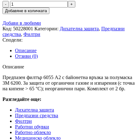
количество
за
Добавяне в количката
Комбиниран
филтър
Добави в любими
А2
Код:
50228001
Категории:
Дихателна защита
,
Предпазни
3M
средства
,
Филтри
6055
Сподели:
-
2
Описание
бр.
Отзиви (0)
Описание
Предпазен филтър 6055 A2 с байонетна връзка за полумаска
3М 6200. За защита от органични газове и изпарения (с точка
на кипене > 65 °C); неорганични пари. Комплект от 2 бр.
Разгледайте още:
Дихателна защита
Предпазни средства
Филтри
Работни обувки
Работно облекло
Медицинско облекло