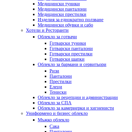
Медицински туники
Медицински панталони
Медицински престилки
Изделия за еднократно ползване
Медицински обувки и сабо
Хотели и Ресторанти
Облекло за готвачи
Готварски туники
Готварски панталони
Готварски престилки
Готварски шапки
Облекло за бармани и сервитьори
Ризи
Панталони
Престилки
Елеци
Тениски
Облекло за рецепции и администрации
Облекло за СПА
Облекло за камериерки и хигиенисти
Униформено и бизнес облекло
Мъжко облекло
Сака
Панталони