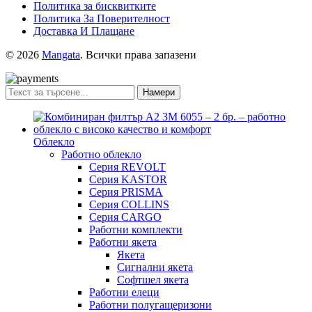
Политика за бисквитките
Политика За Поверителност
Доставка И Плащане
© 2026
Mangata
. Всички права запазени
Намери
Облекло
Работно облекло
Серия REVOLT
Серия KASTOR
Серия PRISMA
Серия COLLINS
Серия CARGO
Работни комплекти
Работни якета
Якета
Сигнални якета
Софтшел якета
Работни елеци
Работни полугащеризони