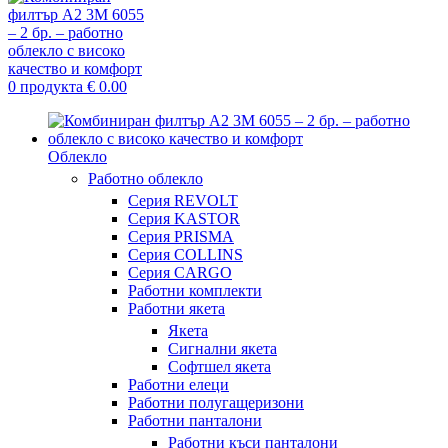
0
продукта
€
0.00
Облекло
Работно облекло
Серия REVOLT
Серия KASTOR
Серия PRISMA
Серия COLLINS
Серия CARGO
Работни комплекти
Работни якета
Якета
Сигнални якета
Софтшел якета
Работни елеци
Работни полугащеризони
Работни панталони
Работни къси панталони