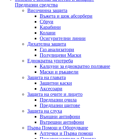
Предпазни средства
Височинна защита
Въжета и шок абсорбери
Сбруи
Карабини
Колани
Осигурителни линии
Дихателна защита
Газ анализатори
Полулицеви Маски
Еднократна употреба
Калцуни за еднократно ползване
Маски и ръкавели
Защита на главата
Защитни каски
Аксесоари
Защита на очите и лицето
Предпазни очила
Предпазни щитове
Защита на слуха
Външни антифони
Вътрешни антифони
Първа Помощ и Оборудване
Аптечки и Първа помощ
Пожарогасители и Одеяла