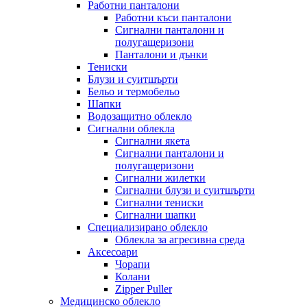
Работни панталони
Работни къси панталони
Сигнални панталони и
полугащеризони
Панталони и дънки
Тениски
Блузи и суитшърти
Бельо и термобельо
Шапки
Водозащитно облекло
Сигнални облекла
Сигнални якета
Сигнални панталони и
полугащеризони
Сигнални жилетки
Сигнални блузи и суитшърти
Сигнални тениски
Сигнални шапки
Специализирано облекло
Облекла за агресивна среда
Аксесоари
Чорапи
Колани
Zipper Puller
Медицинско облекло