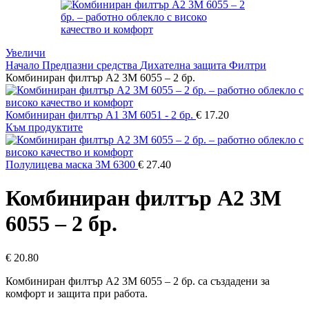
Увеличи
Начало
Предпазни средства
Дихателна защита
Филтри
Комбиниран филтър А2 3M 6055 – 2 бр.
Комбиниран филтър А1 3M 6051 - 2 бр.
€
17.20
Към продуктите
Полулицева маска 3M 6300
€
27.40
Комбиниран филтър А2 3M
6055 – 2 бр.
€
20.80
Комбиниран филтър А2 3M 6055 – 2 бр. са създадени за
комфорт и защита при работа.