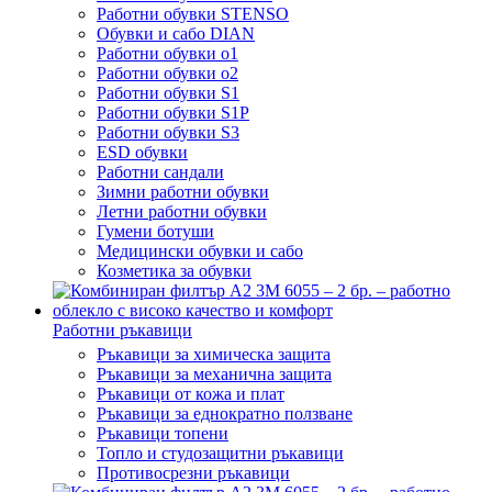
Работни обувки STENSO
Обувки и сабо DIAN
Работни обувки o1
Работни обувки o2
Работни обувки S1
Работни обувки S1P
Работни обувки S3
ESD обувки
Работни сандали
Зимни работни обувки
Летни работни обувки
Гумени ботуши
Медицински обувки и сабо
Козметика за обувки
Работни ръкавици
Ръкавици за химическа защита
Ръкавици за механична защита
Ръкавици от кожа и плат
Ръкавици за еднократно ползване
Ръкавици топени
Топло и студозащитни ръкавици
Противосрезни ръкавици