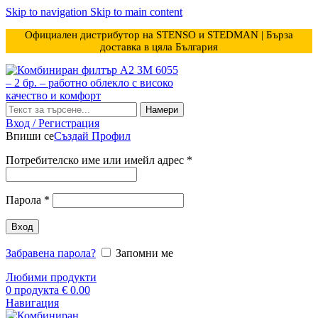
Skip to navigation
Skip to main content
Официален дистрибутор на STENSO и STEDMAN | Бърза
доставка в цяла България
Намери
Вход / Регистрация
Впиши се
Създай Профил
Задължително
Потребителско име или имейл адрес
*
Задължително
Парола
*
Вход
Забравена парола?
Запомни ме
Любими продукти
0
продукта
€
0.00
Навигация