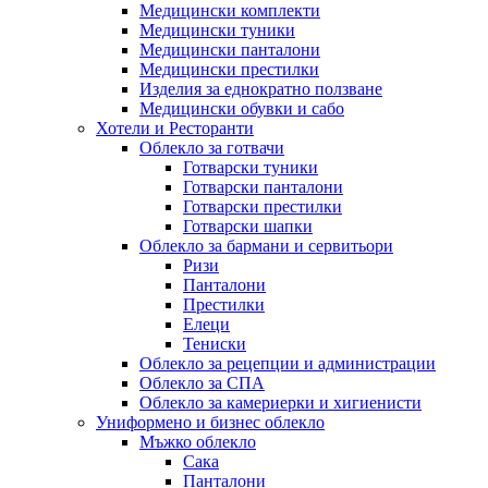
Медицински комплекти
Медицински туники
Медицински панталони
Медицински престилки
Изделия за еднократно ползване
Медицински обувки и сабо
Хотели и Ресторанти
Облекло за готвачи
Готварски туники
Готварски панталони
Готварски престилки
Готварски шапки
Облекло за бармани и сервитьори
Ризи
Панталони
Престилки
Елеци
Тениски
Облекло за рецепции и администрации
Облекло за СПА
Облекло за камериерки и хигиенисти
Униформено и бизнес облекло
Мъжко облекло
Сака
Панталони