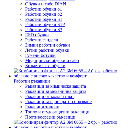
Обувки и сабо DIAN
Работни обувки o1
Работни обувки o2
Работни обувки S1
Работни обувки S1P
Работни обувки S3
ESD обувки
Работни сандали
Зимни работни обувки
Летни работни обувки
Гумени ботуши
Медицински обувки и сабо
Козметика за обувки
Работни ръкавици
Ръкавици за химическа защита
Ръкавици за механична защита
Ръкавици от кожа и плат
Ръкавици за еднократно ползване
Ръкавици топени
Топло и студозащитни ръкавици
Противосрезни ръкавици