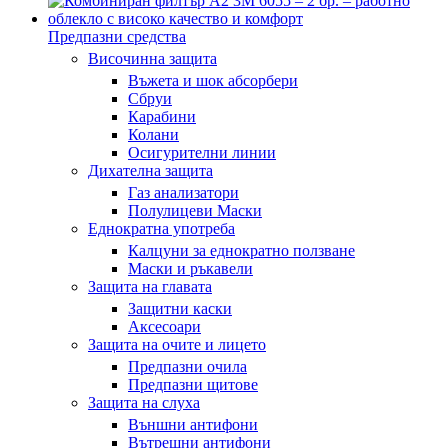
Предпазни средства
Височинна защита
Въжета и шок абсорбери
Сбруи
Карабини
Колани
Осигурителни линии
Дихателна защита
Газ анализатори
Полулицеви Маски
Еднократна употреба
Калцуни за еднократно ползване
Маски и ръкавели
Защита на главата
Защитни каски
Аксесоари
Защита на очите и лицето
Предпазни очила
Предпазни щитове
Защита на слуха
Външни антифони
Вътрешни антифони