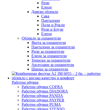
Ризи
Елеци
Дамско облекло
Сака
Панталони
Поли и Рокли
Ризи и Блузи
Елеци
Облекло за охранители
Якета за охранители
Панталони за охранители
Ризи за охранители
Елеци за охранители
Тениски за охранители
Аксесоари за охранители
Шапки за охранители
Работни обувки
Работни обувки COFRA
Работни обувки DIADORA
Работни обувки PANDA
Работни обувки PAYPER
Работни обувки PUMA
Работни обувки STENSO