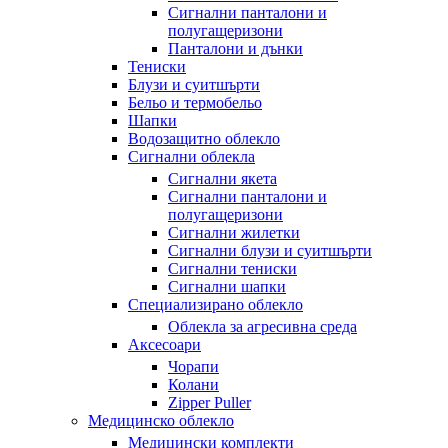
Сигнални панталони и
полугащеризони
Панталони и дънки
Тениски
Блузи и суитшърти
Бельо и термобельо
Шапки
Водозащитно облекло
Сигнални облекла
Сигнални якета
Сигнални панталони и
полугащеризони
Сигнални жилетки
Сигнални блузи и суитшърти
Сигнални тениски
Сигнални шапки
Специализирано облекло
Облекла за агресивна среда
Аксесоари
Чорапи
Колани
Zipper Puller
Медицинско облекло
Медицински комплекти