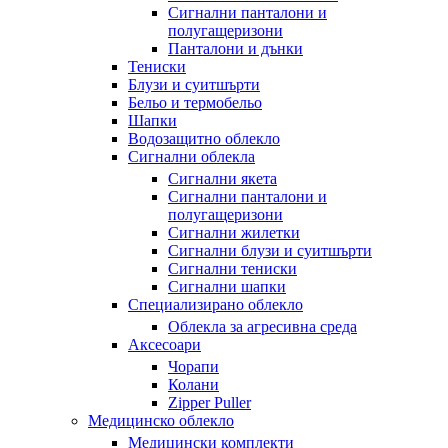
Сигнални панталони и
полугащеризони
Панталони и дънки
Тениски
Блузи и суитшърти
Бельо и термобельо
Шапки
Водозащитно облекло
Сигнални облекла
Сигнални якета
Сигнални панталони и
полугащеризони
Сигнални жилетки
Сигнални блузи и суитшърти
Сигнални тениски
Сигнални шапки
Специализирано облекло
Облекла за агресивна среда
Аксесоари
Чорапи
Колани
Zipper Puller
Медицинско облекло
Медицински комплекти