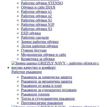
Работни обувки STENSO
Обувки и сабо DIAN
Работни обувки o1
Работни обувки o2
Работни обувки S1
Работни обувки S1P
Работни обувки S3
ESD обувки
Работни сандали
Зимни работни обувки
Летни работни обувки
Гумени ботуши
Медицински обувки и сабо
Козметика за обувки
Работни ръкавици
Ръкавици за химическа защита
Ръкавици за механична защита
Ръкавици от кожа и плат
Ръкавици за еднократно ползване
Ръкавици топени
Топло и студозащитни ръкавици
Противосрезни ръкавици