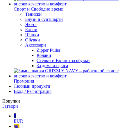
Спорт и Свободно време
Тениски
Блузи и суитшърти
Якета
Елеци
Шапки
Обувки
Аксесоари
Zipper Puller
Колани
Стелки и Връзки за обувки
За дома и офиса
Промоция
Любими продукти
Вход / Регистрация
Покупки
Затвори
€
EUR
лв.