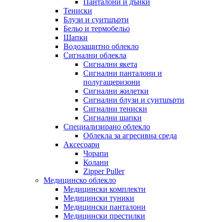
Панталони и дънки
Тениски
Блузи и суитшърти
Бельо и термобельо
Шапки
Водозащитно облекло
Сигнални облекла
Сигнални якета
Сигнални панталони и
полугащеризони
Сигнални жилетки
Сигнални блузи и суитшърти
Сигнални тениски
Сигнални шапки
Специализирано облекло
Облекла за агресивна среда
Аксесоари
Чорапи
Колани
Zipper Puller
Медицинско облекло
Медицински комплекти
Медицински туники
Медицински панталони
Медицински престилки