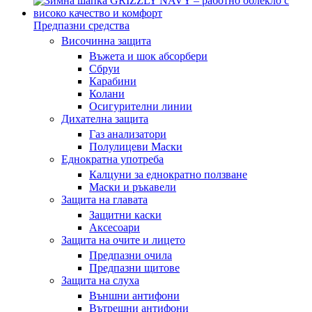
Предпазни средства
Височинна защита
Въжета и шок абсорбери
Сбруи
Карабини
Колани
Осигурителни линии
Дихателна защита
Газ анализатори
Полулицеви Маски
Еднократна употреба
Калцуни за еднократно ползване
Маски и ръкавели
Защита на главата
Защитни каски
Аксесоари
Защита на очите и лицето
Предпазни очила
Предпазни щитове
Защита на слуха
Външни антифони
Вътрешни антифони