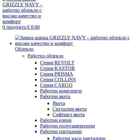
0
продукта
€
0.00
Облекло
Работно облекло
Серия REVOLT
Серия KASTOR
Серия PRISMA
Серия COLLINS
Серия CARGO
Работни комплекти
Работни якета
Якета
Сигнални якета
Софтшел якета
Работни елеци
Работни полугащеризони
Работни панталони
Работни къси панталони