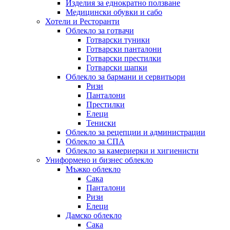
Изделия за еднократно ползване
Медицински обувки и сабо
Хотели и Ресторанти
Облекло за готвачи
Готварски туники
Готварски панталони
Готварски престилки
Готварски шапки
Облекло за бармани и сервитьори
Ризи
Панталони
Престилки
Елеци
Тениски
Облекло за рецепции и администрации
Облекло за СПА
Облекло за камериерки и хигиенисти
Униформено и бизнес облекло
Мъжко облекло
Сака
Панталони
Ризи
Елеци
Дамско облекло
Сака