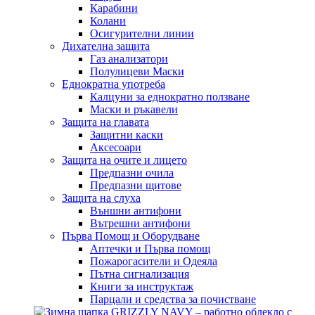
Карабини
Колани
Осигурителни линии
Дихателна защита
Газ анализатори
Полулицеви Маски
Еднократна употреба
Калцуни за еднократно ползване
Маски и ръкавели
Защита на главата
Защитни каски
Аксесоари
Защита на очите и лицето
Предпазни очила
Предпазни щитове
Защита на слуха
Външни антифони
Вътрешни антифони
Първа Помощ и Оборудване
Аптечки и Първа помощ
Пожарогасители и Одеяла
Пътна сигнализация
Книги за инструктаж
Парцали и средства за почистване