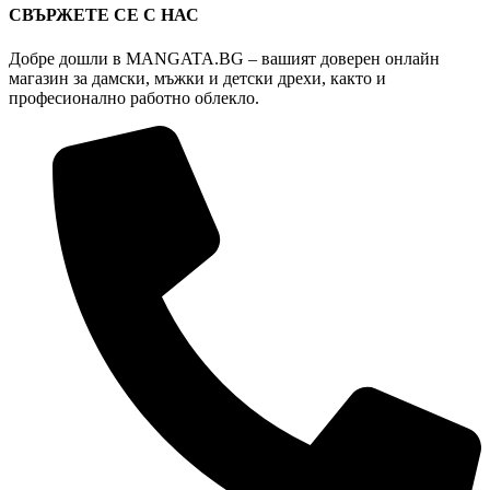
be
СВЪРЖЕТЕ СЕ С НАС
chosen
on
Добре дошли в MANGATA.BG – вашият доверен онлайн
the
магазин за дамски, мъжки и детски дрехи, както и
product
професионално работно облекло.
page