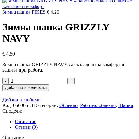
Зимна шапка PIKES
€
4.20
Зимна шапка GRIZZLY
NAVY
€
4.50
Зимна шапка GRIZZLY NAVY са създадени за комфорт и
защита при работа.
количество
за
Добавяне в количката
Зимна
шапка
Добави в любими
GRIZZLY
Код:
06600613
Категории:
Облекло
,
Работно облекло
,
Шапки
NAVY
Сподели:
Описание
Отзиви (0)
Описание