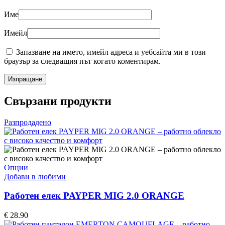
Име
Имейл
Запазване на името, имейл адреса и уебсайта ми в този
браузър за следващия път когато коментирам.
Свързани продукти
Разпродадено
This
Опции
product
Добави в любими
has
multiple
Работен елек PAYPER MIG 2.0 ORANGE
variants.
The
€
28.90
options