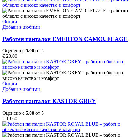
may
be
chosen
on
This
Опции
the
product
Добави в любими
product
has
page
multiple
Работен панталон EMERTON CAMOUFLAGE
variants.
The
Оценено с
5.00
от 5
options
€
28.00
may
be
chosen
on
the
This
Опции
product
product
Добави в любими
page
has
multiple
Работен панталон KASTOR GREY
variants.
The
Оценено с
5.00
от 5
options
€
19.60
may
be
chosen