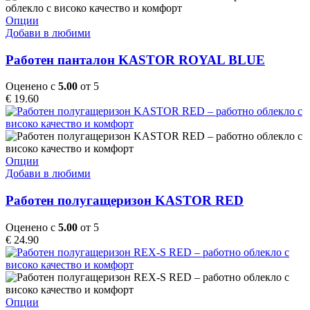
on
the
This
Опции
product
product
Добави в любими
page
has
multiple
Работен панталон KASTOR ROYAL BLUE
variants.
The
Оценено с
5.00
от 5
options
€
19.60
may
be
chosen
on
the
This
Опции
product
product
Добави в любими
page
has
multiple
Работен полугащеризон KASTOR RED
variants.
The
Оценено с
5.00
от 5
options
€
24.90
may
be
chosen
on
the
This
Опции
product