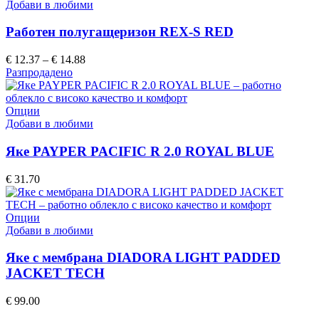
product
Добави в любими
page
has
multiple
Работен полугащеризон REX-S RED
variants.
The
Price
€
12.37
–
€
14.88
options
range:
Разпродадено
may
€ 12.37
be
through
chosen
This
€ 14.88
Опции
on
product
Добави в любими
the
has
product
multiple
Яке PAYPER PACIFIC R 2.0 ROYAL BLUE
page
variants.
The
€
31.70
options
may
be
This
Опции
chosen
product
Добави в любими
on
has
the
multiple
Яке с мембрана DIADORA LIGHT PADDED
product
variants.
JACKET TECH
page
The
options
€
99.00
may