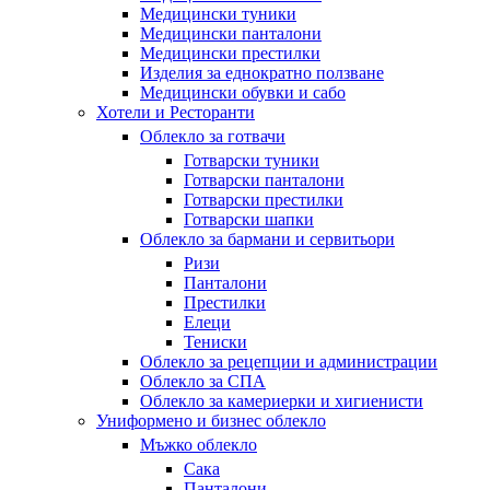
Медицински туники
Медицински панталони
Медицински престилки
Изделия за еднократно ползване
Медицински обувки и сабо
Хотели и Ресторанти
Облекло за готвачи
Готварски туники
Готварски панталони
Готварски престилки
Готварски шапки
Облекло за бармани и сервитьори
Ризи
Панталони
Престилки
Елеци
Тениски
Облекло за рецепции и администрации
Облекло за СПА
Облекло за камериерки и хигиенисти
Униформено и бизнес облекло
Мъжко облекло
Сака
Панталони