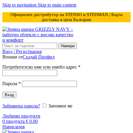
Skip to navigation
Skip to main content
Официален дистрибутор на STENSO и STEDMAN | Бърза
доставка в цяла България
Намери
Вход / Регистрация
Впиши се
Създай Профил
Задължително
Потребителско име или имейл адрес
*
Задължително
Парола
*
Вход
Забравена парола?
Запомни ме
Любими продукти
0
продукта
€
0.00
Навигация