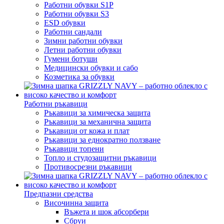
Работни обувки S1P
Работни обувки S3
ESD обувки
Работни сандали
Зимни работни обувки
Летни работни обувки
Гумени ботуши
Медицински обувки и сабо
Козметика за обувки
Работни ръкавици
Ръкавици за химическа защита
Ръкавици за механична защита
Ръкавици от кожа и плат
Ръкавици за еднократно ползване
Ръкавици топени
Топло и студозащитни ръкавици
Противосрезни ръкавици
Предпазни средства
Височинна защита
Въжета и шок абсорбери
Сбруи