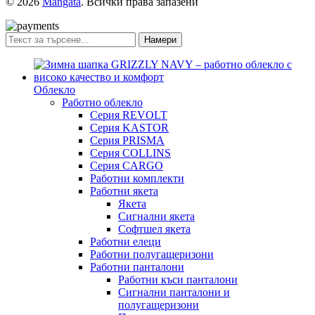
© 2026
Mangata
. Всички права запазени
Намери
Облекло
Работно облекло
Серия REVOLT
Серия KASTOR
Серия PRISMA
Серия COLLINS
Серия CARGO
Работни комплекти
Работни якета
Якета
Сигнални якета
Софтшел якета
Работни елеци
Работни полугащеризони
Работни панталони
Работни къси панталони
Сигнални панталони и
полугащеризони