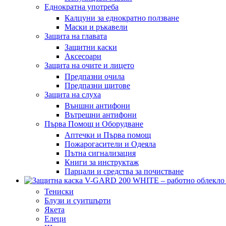
Еднократна употреба
Калцуни за еднократно ползване
Маски и ръкавели
Защита на главата
Защитни каски
Аксесоари
Защита на очите и лицето
Предпазни очила
Предпазни щитове
Защита на слуха
Външни антифони
Вътрешни антифони
Първа Помощ и Оборудване
Аптечки и Първа помощ
Пожарогасители и Одеяла
Пътна сигнализация
Книги за инструктаж
Парцали и средства за почистване
Тениски
Блузи и суитшърти
Якета
Елеци