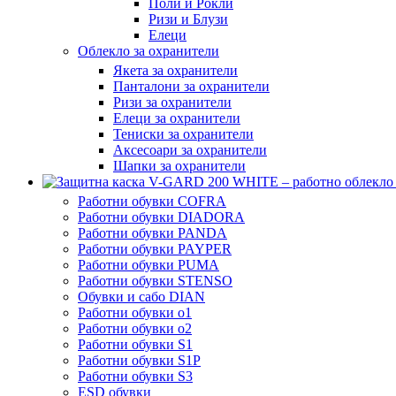
Поли и Рокли
Ризи и Блузи
Елеци
Облекло за охранители
Якета за охранители
Панталони за охранители
Ризи за охранители
Елеци за охранители
Тениски за охранители
Аксесоари за охранители
Шапки за охранители
Работни обувки COFRA
Работни обувки DIADORA
Работни обувки PANDA
Работни обувки PAYPER
Работни обувки PUMA
Работни обувки STENSO
Обувки и сабо DIAN
Работни обувки o1
Работни обувки o2
Работни обувки S1
Работни обувки S1P
Работни обувки S3
ESD обувки