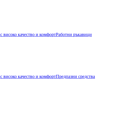
Работни ръкавици
Предпазни средства