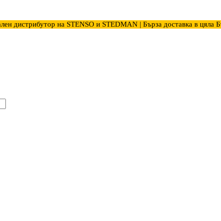
лен дистрибутор на STENSO и STEDMAN | Бърза доставка в цяла Б