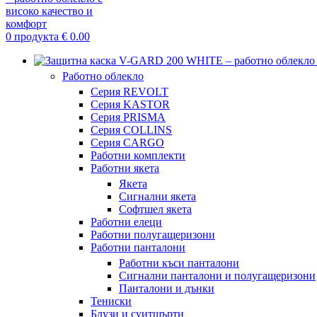
0
продукта
€
0.00
Работно облекло
Серия REVOLT
Серия KASTOR
Серия PRISMA
Серия COLLINS
Серия CARGO
Работни комплекти
Работни якета
Якета
Сигнални якета
Софтшел якета
Работни елеци
Работни полугащеризони
Работни панталони
Работни къси панталони
Сигнални панталони и полугащеризони
Панталони и дънки
Тениски
Блузи и суитшърти