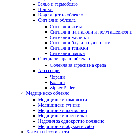
Бельо и термобельо
Шапки
Водозащитно облекло
Сигнални облекла
Сигнални якета
Сигнални панталони и полугащеризони
Сигнални жилетки
Сигнални блузи и суитшърти
Сигнални тениски
Сигнални шапки
Специализирано облекло
Облекла за агресивна среда
Аксесоари
Чорапи
Колани
Zipper Puller
Медицинско облекло
Медицински комплекти
Медицински туники
Медицински панталони
Медицински престилки
Изделия за еднократно ползване
Медицински обувки и сабо
Хотели и Ресторанти