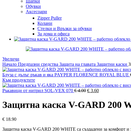
Шапки
Обувки
Аксесоари
Zipper Puller
Колани
Стелки и Връзки за обувки
За дома и офиса
Увеличи
Начало
Предпазни средства
Защита на главата
Защитни каски
З
Блуза с дълъг ръкав и яка PAYPER FLORENCE ROYAL BLUE
Към продуктите
Original
Текущата
Ръкавици от нитрил SOL-VEX 070
€
4.00
€
3.60
price
цена
was:
е:
Защитна каска V-GARD 200 
€ 4.00.
€ 3.60.
€
18.90
Защитна каска V-GARD 200 WHITE са създадени за комфорт и 