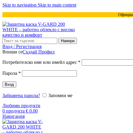
Skip to navigation
Skip to main content
Официа
Намери
Вход / Регистрация
Впиши се
Създай Профил
Задължително
Потребителско име или имейл адрес
*
Задължително
Парола
*
Вход
Забравена парола?
Запомни ме
Любими продукти
0
продукта
€
0.00
Навигация