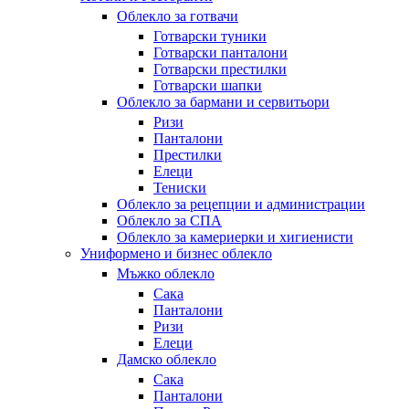
Облекло за готвачи
Готварски туники
Готварски панталони
Готварски престилки
Готварски шапки
Облекло за бармани и сервитьори
Ризи
Панталони
Престилки
Елеци
Тениски
Облекло за рецепции и администрации
Облекло за СПА
Облекло за камериерки и хигиенисти
Униформено и бизнес облекло
Мъжко облекло
Сака
Панталони
Ризи
Елеци
Дамско облекло
Сака
Панталони