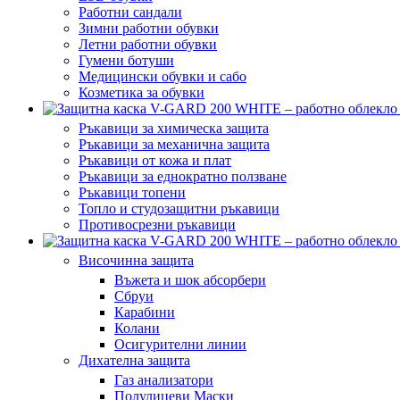
Работни сандали
Зимни работни обувки
Летни работни обувки
Гумени ботуши
Медицински обувки и сабо
Козметика за обувки
Ръкавици за химическа защита
Ръкавици за механична защита
Ръкавици от кожа и плат
Ръкавици за еднократно ползване
Ръкавици топени
Топло и студозащитни ръкавици
Противосрезни ръкавици
Височинна защита
Въжета и шок абсорбери
Сбруи
Карабини
Колани
Осигурителни линии
Дихателна защита
Газ анализатори
Полулицеви Маски