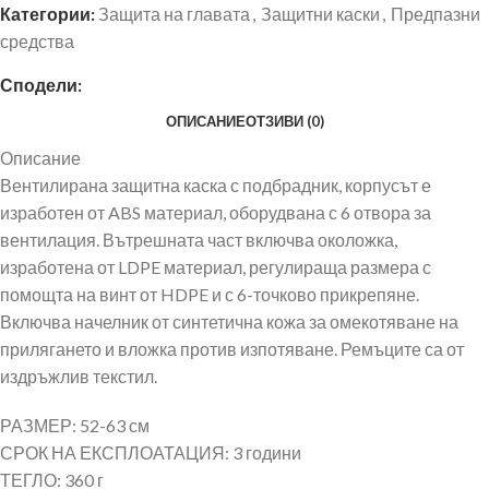
Категории:
Защита на главата
,
Защитни каски
,
Предпазни
средства
Сподели:
ОПИСАНИЕ
ОТЗИВИ (0)
Описание
Вентилирана защитна каска с подбрадник, корпусът е
изработен от ABS материал, оборудвана с 6 отвора за
вентилация. Вътрешната част включва околожка,
изработена от LDPE материал, регулираща размера с
помощта на винт от HDPE и с 6-точково прикрепяне.
Включва начелник от синтетична кожа за омекотяване на
прилягането и вложка против изпотяване. Ремъците са от
издръжлив текстил.
РАЗМЕР: 52-63 см
СРОК НА ЕКСПЛОАТАЦИЯ: 3 години
ТЕГЛО: 360 г