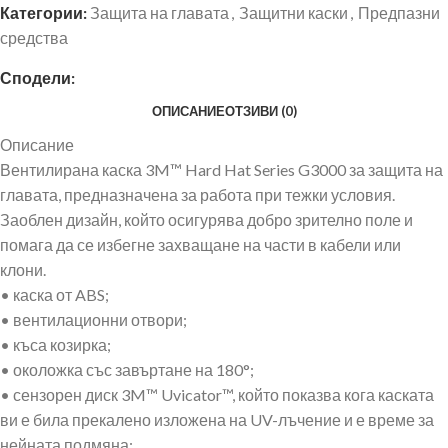
Категории:
Защита на главата
,
Защитни каски
,
Предпазни
средства
Сподели:
ОПИСАНИЕ
ОТЗИВИ (0)
Описание
Вентилирана каска 3M™ Hard Hat Series G3000 за защита на
главата, предназначена за работа при тежки условия.
Заоблен дизайн, който осигурява добро зрително поле и
помага да се избегне захващане на части в кабели или
клони.
• каска от ABS;
• вентилационни отвори;
• къса козирка;
• околожка със завъртане на 180°;
• сензорен диск 3M™ Uvicator™, който показва кога каската
ви е била прекалено изложена на UV-лъчение и е време за
нейната подмяна;