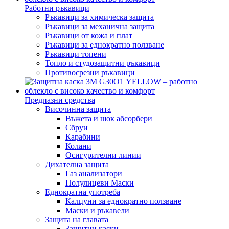
Работни ръкавици
Ръкавици за химическа защита
Ръкавици за механична защита
Ръкавици от кожа и плат
Ръкавици за еднократно ползване
Ръкавици топени
Топло и студозащитни ръкавици
Противосрезни ръкавици
Предпазни средства
Височинна защита
Въжета и шок абсорбери
Сбруи
Карабини
Колани
Осигурителни линии
Дихателна защита
Газ анализатори
Полулицеви Маски
Еднократна употреба
Калцуни за еднократно ползване
Маски и ръкавели
Защита на главата
Защитни каски