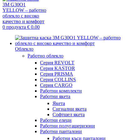
0
продукта
€
0.00
Облекло
Работно облекло
Серия REVOLT
Серия KASTOR
Серия PRISMA
Серия COLLINS
Серия CARGO
Работни комплекти
Работни якета
Якета
Сигнални якета
Софтшел якета
Работни елеци
Работни полугащеризони
Работни панталони
Работни къси панталони