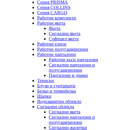
Серия PRISMA
Серия COLLINS
Серия CARGO
Работни комплекти
Работни якета
Якета
Сигнални якета
Софтшел якета
Работни елеци
Работни полугащеризони
Работни панталони
Работни къси панталони
Сигнални панталони и
полугащеризони
Панталони и дънки
Тениски
Блузи и суитшърти
Бельо и термобельо
Шапки
Водозащитно облекло
Сигнални облекла
Сигнални якета
Сигнални панталони и
полугащеризони
Сигнални жилетки