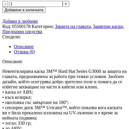
количество
за
Добавяне в количката
Защитна
каска
Добави в любими
3M
Код:
05500178
Категории:
Защита на главата
,
Защитни каски
,
G30О1
Предпазни средства
YELLOW
Сподели:
Описание
Отзиви (0)
Описание
Невентилирана каска 3M™ Hard Hat Series G3000 за защита на
главата, предназначена за работа при тежки условия. Заоблен
дизайн, който осигурява добро зрително поле и помага да се
избегне захващане на части в кабели или клони.
• каска от ABS;
• къса козирка;
• околожка със завъртане на 180°;
• сензорен диск 3M™ Uvicator™, който показва кога каската
ви е била прекалено изложена на UV-лъчение и е време за
нейната подмяна;
• тегло: 330 гр;
• до 440V;