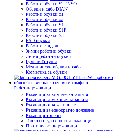
Работни обувки STENSO
Обувки и сабо DIAN
Работни обувки o1
Работни обувки o2
Работни обувки S1
Работни обувки S1P
Работни обувки S3
ESD обувки
Работни сандали
Зимни работни обувки
Летни работни обувки
Гумени ботуши
Медицински обувки и сабо
Козметика за обувки
Работни ръкавици
Ръкавици за химическа защита
Ръкавици за механична защита
Ръкавици от кожа и плат
Ръкавици за еднократно ползване
Ръкавици топени
Топло и студозащитни ръкавици
Противосрезни ръкавици