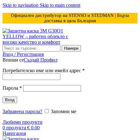
Skip to navigation
Skip to main content
Официален дистрибутор на STENSO и STEDMAN | Бърза
доставка в цяла България
Намери
Вход / Регистрация
Впиши се
Създай Профил
Задължително
Потребителско име или имейл адрес
*
Задължително
Парола
*
Вход
Забравена парола?
Запомни ме
Любими продукти
0
продукта
€
0.00
Навигация