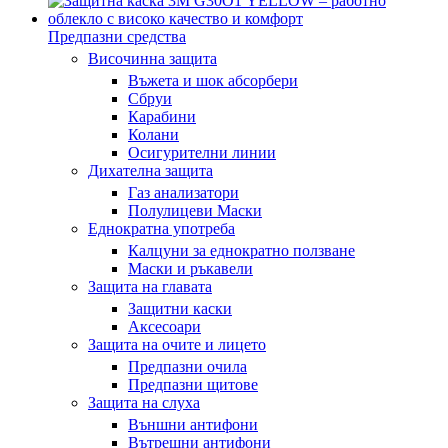
Предпазни средства
Височинна защита
Въжета и шок абсорбери
Сбруи
Карабини
Колани
Осигурителни линии
Дихателна защита
Газ анализатори
Полулицеви Маски
Еднократна употреба
Калцуни за еднократно ползване
Маски и ръкавели
Защита на главата
Защитни каски
Аксесоари
Защита на очите и лицето
Предпазни очила
Предпазни щитове
Защита на слуха
Външни антифони
Вътрешни антифони