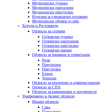
Медицински туники
Медицински панталони
Медицински престилки
Изделия за еднократно ползване
Медицински обувки и сабо
Хотели и Ресторанти
Облекло за готвачи
Готварски туники
Готварски панталони
Готварски престилки
Готварски шапки
Облекло за бармани и сервитьори
Ризи
Панталони
Престилки
Елеци
Тениски
Облекло за рецепции и администрации
Облекло за СПА
Облекло за камериерки и хигиенисти
Униформено и бизнес облекло
Мъжко облекло
Сака
Панталони