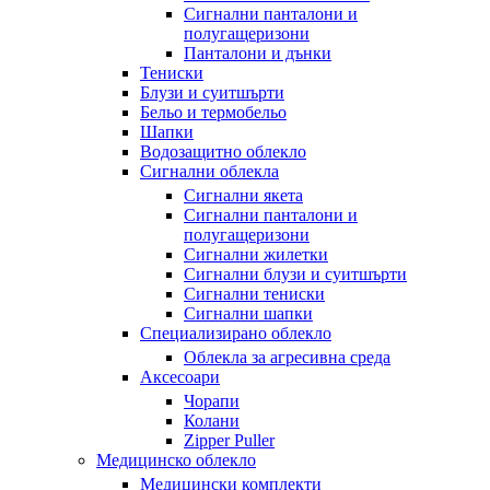
Сигнални панталони и
полугащеризони
Панталони и дънки
Тениски
Блузи и суитшърти
Бельо и термобельо
Шапки
Водозащитно облекло
Сигнални облекла
Сигнални якета
Сигнални панталони и
полугащеризони
Сигнални жилетки
Сигнални блузи и суитшърти
Сигнални тениски
Сигнални шапки
Специализирано облекло
Облекла за агресивна среда
Аксесоари
Чорапи
Колани
Zipper Puller
Медицинско облекло
Медицински комплекти