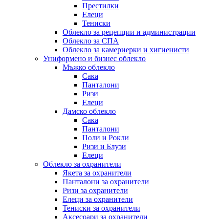
Престилки
Елеци
Тениски
Облекло за рецепции и администрации
Облекло за СПА
Облекло за камериерки и хигиенисти
Униформено и бизнес облекло
Мъжко облекло
Сака
Панталони
Ризи
Елеци
Дамско облекло
Сака
Панталони
Поли и Рокли
Ризи и Блузи
Елеци
Облекло за охранители
Якета за охранители
Панталони за охранители
Ризи за охранители
Елеци за охранители
Тениски за охранители
Аксесоари за охранители