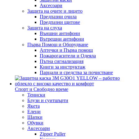
Аксесоари
Защита на очите и лицето
Предпазни очила
Предпазни щитове
Защита на слуха
Външни антифони
Вътрешни антифони
Първа Помощ и Оборудване
Аптечки и Първа помощ
Пожарогасители и Одеяла
Пътна сигнализация
Книги за инструктаж
Парцали и средства за почистване
Спорт и Свободно време
Тениски
Блузи и суитшърти
Якета
Елеци
Шапки
Обувки
Аксесоари
Zipper Puller