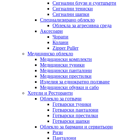
Сигнални блузи и суитшърти
Сигнални тениски
Сигнални шапки
Специализирано облекло
Облекла за агресивна среда
Аксесоари
Чорапи
Колани
Zipper Puller
Медицинско облекло
Медицински комплекти
Медицински туники
Медицински панталони
Медицински престилки
Изделия за еднократно ползване
Медицински обувки и сабо
Хотели и Ресторанти
Облекло за готвачи
Готварски туники
Готварски панталони
Готварски престилки
Готварски шапки
Облекло за бармани и сервитьори
Ризи
Панталони