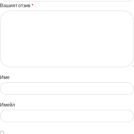
Вашият отзив
*
Име
Имейл