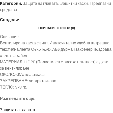
Категории:
Защита на главата
,
Защитни каски
,
Предпазни
средства
Сподели:
ОПИСАНИЕ
ОТЗИВИ (0)
Описание
Вентилирана каска с винт. Изключително удобна вътрешна
текстилна лента OekoTex®. ABS държач за фенерче, здрава
хълка за кабел
МАТЕРИАЛ: HDPE (Полиетилен с висока плътност) с дюзи
за вентилиране
ОКОЛОЖКА: пластмаса
ЗАКРЕПВАНЕ: четириточково
ТЕГЛО: 378 гр.
Разгледайте още:
Защита на главата