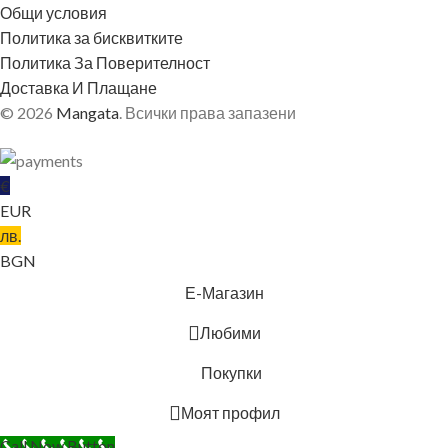
Общи условия
Политика за бисквитките
Политика За Поверителност
Доставка И Плащане
© 2026
Mangata
. Всички права запазени
€
EUR
лв.
BGN
БЛЕКЛО
Е-Магазин
Любими
Покупки
Моят профил
Call Now Button